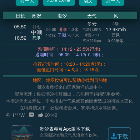
前一天
2026-08-09
潮历
后一天
日长
潮况
潮汐
天气
风
多云
3级
05:50
廿七
12.9km/h
05:09
满潮
1.3米
气温31.88°C
中潮
~
14:12
干潮
-0.1米
西风
水温28°C
18:52
死汛
0.98米浪
气压994hpa
涨潮时间： 14:12 - 23:59(??米)
退潮时间： 05:09 - 14:12(-0.1米)；
推荐赶海时间：10:20 - 14:20点(优)；
最佳鱼口时间：4-6点；13-15点；
地区、地图按钮可以帮助你找到目的地
潮汐表数据来自国家海洋信息中心
配重流速：根据潮汐推算而出，只能用于钓组配重参考。
本潮汐为天文潮位，不包括由于气象或其他因素造成的增减水变化
在特殊情况下，还应考虑台风、寒潮和洪水等因素。
1***W
60142
潮汐表精灵App版本下载
全国潮汐表和天气风浪查询软件。
下载