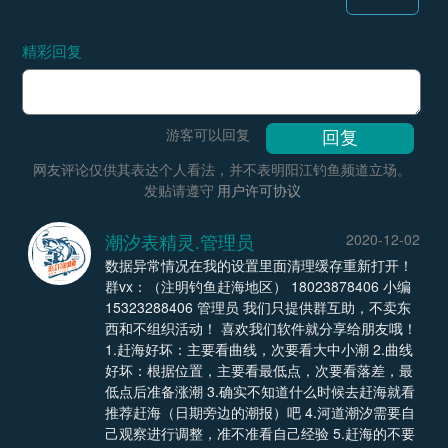
精彩回复
游客可以回复
网友评论仅供其表达个人看法，并不表明阳江钓鱼频道立场。
发贴请遵守
用户许可协议
潮汐表精灵.管理员
2020-12-02
数据异常情况在我的设置里面清理缓存重新打开！
群vx：（注明钓鱼赶海地区） 18023878406 小编
15323288406 管理员 我们只提供群互助，不卖东
西和不组织活动！ 喜欢我们软件就分享给朋友哦！
1.赶海好坏：主要看曲线，次要看大中小潮 2.曲线
好坏：根据位置，主要看最低点，次要看落差，最
低点后准备涨潮 3.确实不知道什么时候去赶海就看
推荐赶海（日期旁边的潮报）吧 4.河道潮汐需要自
己观察进行调整，准不准看自己经验 5.赶海的不要