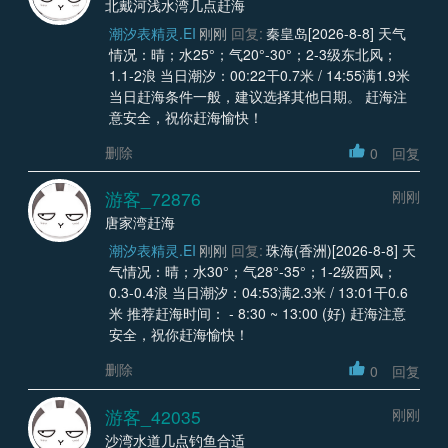
北戴河浅水湾几点赶海
潮汐表精灵.EI
刚刚
回复:
秦皇岛[2026-8-8] 天气
情况：晴；水25°；气20°-30°；2-3级东北风；
1.1-2浪 当日潮汐：00:22干0.7米 / 14:55满1.9米
当日赶海条件一般，建议选择其他日期。 赶海注
意安全，祝你赶海愉快！
删除
0
回复
游客_72876
刚刚
唐家湾赶海
潮汐表精灵.EI
刚刚
回复:
珠海(香洲)[2026-8-8] 天
气情况：晴；水30°；气28°-35°；1-2级西风；
0.3-0.4浪 当日潮汐：04:53满2.3米 / 13:01干0.6
米 推荐赶海时间： - 8:30 ~ 13:00 (好) 赶海注意
安全，祝你赶海愉快！
删除
0
回复
游客_42035
刚刚
沙湾水道几点钓鱼合适