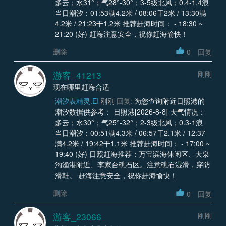
多云；水31°；气28°-30°；3-5级北风；0.4-1.4浪
当日潮汐：01:53满4.2米 / 08:06干2米 / 13:30满
4.2米 / 21:23干1.2米 推荐赶海时间： - 18:30 ~
21:20 (好) 赶海注意安全，祝你赶海愉快！
删除
0
回复
游客_41213
刚刚
现在哪里赶海合适
潮汐表精灵.EI
刚刚
回复:
为您查询附近日照港的
潮汐数据供参考： 日照港[2026-8-8] 天气情况：
多云；水30°；气25°-32°；2-3级北风；0.3-1浪
当日潮汐：00:51满4.3米 / 06:57干2.1米 / 12:37
满4.2米 / 19:42干1.1米 推荐赶海时间： - 17:00 ~
19:40 (好) 日照赶海推荐：万宝滨海休闲区、大泉
沟渔港附近、李家台礁石区。注意礁石湿滑，穿防
滑鞋。 赶海注意安全，祝你赶海愉快！
删除
0
回复
游客_23066
刚刚