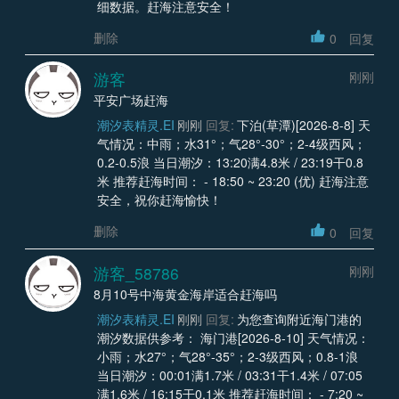
细数据。赶海注意安全！
删除
0
回复
游客
刚刚
平安广场赶海
潮汐表精灵.EI
刚刚
回复:
下泊(草潭)[2026-8-8] 天
气情况：中雨；水31°；气28°-30°；2-4级西风；
0.2-0.5浪 当日潮汐：13:20满4.8米 / 23:19干0.8
米 推荐赶海时间： - 18:50 ~ 23:20 (优) 赶海注意
安全，祝你赶海愉快！
删除
0
回复
游客_58786
刚刚
8月10号中海黄金海岸适合赶海吗
潮汐表精灵.EI
刚刚
回复:
为您查询附近海门港的
潮汐数据供参考： 海门港[2026-8-10] 天气情况：
小雨；水27°；气28°-35°；2-3级西风；0.8-1浪
当日潮汐：00:01满1.7米 / 03:31干1.4米 / 07:05
满1.6米 / 16:15干0.1米 推荐赶海时间： - 7:20 ~