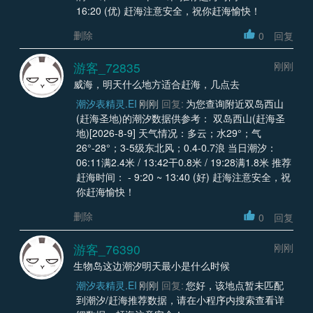
16:20 (优) 赶海注意安全，祝你赶海愉快！
删除
0
回复
游客_72835
刚刚
威海，明天什么地方适合赶海，几点去
潮汐表精灵.EI
刚刚
回复:
为您查询附近双岛西山
(赶海圣地)的潮汐数据供参考： 双岛西山(赶海圣
地)[2026-8-9] 天气情况：多云；水29°；气
26°-28°；3-5级东北风；0.4-0.7浪 当日潮汐：
06:11满2.4米 / 13:42干0.8米 / 19:28满1.8米 推荐
赶海时间： - 9:20 ~ 13:40 (好) 赶海注意安全，祝
你赶海愉快！
删除
0
回复
游客_76390
刚刚
生物岛这边潮汐明天最小是什么时候
潮汐表精灵.EI
刚刚
回复:
您好，该地点暂未匹配
到潮汐/赶海推荐数据，请在小程序内搜索查看详