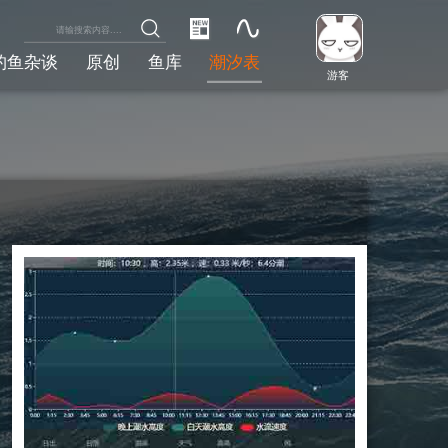
钓鱼杂谈
原创
鱼库
潮汐表
游客