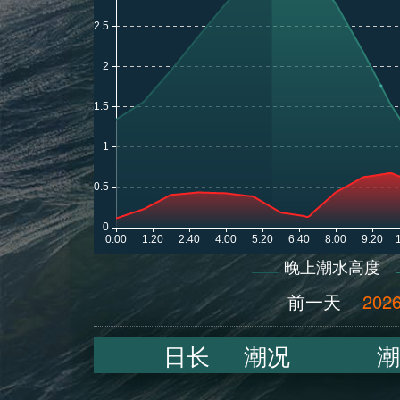
晚上潮水高度
前一天
2026
日长
潮况
潮