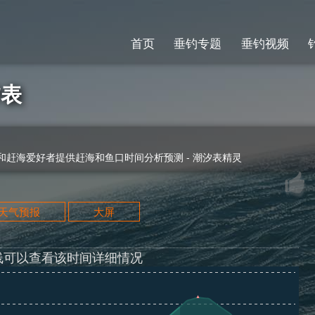
首页
垂钓专题
垂钓视频
汐表
赶海爱好者提供赶海和鱼口时间分析预测 - 潮汐表精灵
天天气预报
大屏
线可以查看该时间详细情况