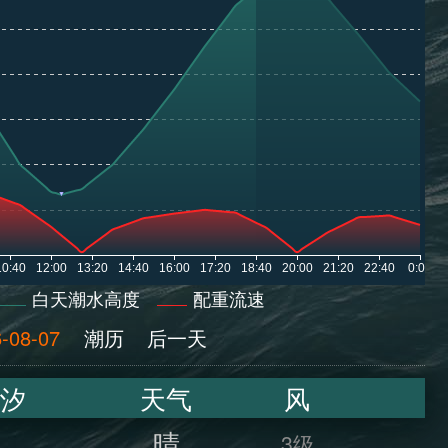
白天潮水高度
配重流速
-08-07
潮历
后一天
汐
天气
风
晴
3级