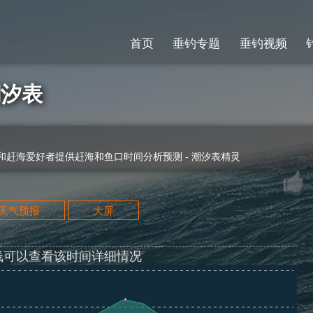
首页
垂钓专题
垂钓视频
潮汐表
赶海爱好者提供赶海和鱼口时间分析预测 - 潮汐表精灵
天天气预报
大屏
线可以查看该时间详细情况