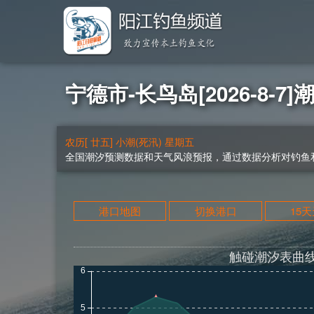
宁德市-长鸟岛[2026-8-7]
农历[ 廿五] 小潮(死汛) 星期五
全国潮汐预测数据和天气风浪预报，通过数据分析对钓鱼和
港口地图
切换港口
15
触碰潮汐表曲