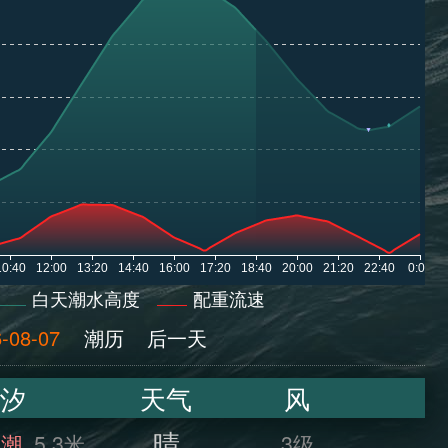
白天潮水高度
配重流速
-08-07
潮历
后一天
汐
天气
风
晴
满潮
5.3米
3级