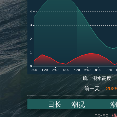
晚上潮水高度
前一天
2026
日长
潮况
潮
02:59