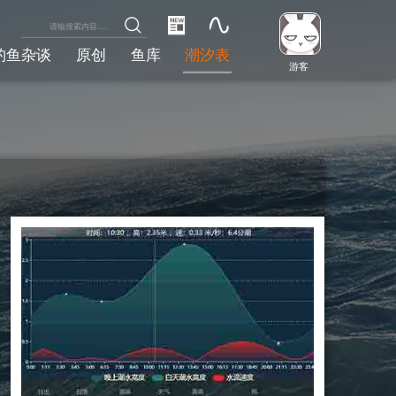
钓鱼杂谈
原创
鱼库
潮汐表
游客