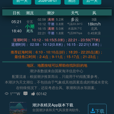
前一天
2026-08-07
潮历
后一天
日长
潮况
潮汐
天气
风
多云
02:58
满潮
5.2米
3级
05:21
廿五
18km/h
10:12
干潮
0.8米
气温33.34°C
小潮
~
16:15
满潮
5.0米
北风
水温28.7°C
18:40
死汛
22:21
干潮
1.8米
0.45米浪
气压997hpa
涨潮时间： 10:12 - 16:15(5.0米)；22:21 - 23:59(??米)
退潮时间： 02:58 - 10:12(0.8米)；16:15 - 22:21(1.8米)；
推荐赶海时间：6:10 - 10:10点(好)；18:20 - 22:20点(差)；
最佳鱼口时间：2-4点；9-11点；15-17点；21-23点；
地区、地图按钮可以帮助你找到目的地
潮汐表数据来自国家海洋信息中心
配重流速：根据潮汐推算而出，只能用于钓组配重参考。
本潮汐为天文潮位，不包括由于气象或其他因素造成的增减水变化
在特殊情况下，还应考虑台风、寒潮和洪水等因素。
1***W
60142
潮汐表精灵App版本下载
全国潮汐表和天气风浪查询软件。
下载