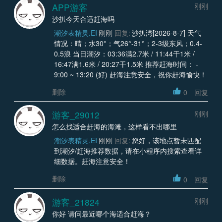
APP游客
刚刚
沙扒今天合适赶海吗
潮汐表精灵.EI
刚刚
回复:
沙扒湾[2026-8-7] 天气
情况：晴；水30°；气26°-31°；2-3级东风；0.4-
0.5浪 当日潮汐：03:36满2.7米 / 11:44干1米 /
16:47满1.6米 / 20:27干1.5米 推荐赶海时间： -
9:00 ~ 13:20 (好) 赶海注意安全，祝你赶海愉快！
删除
0
回复
游客_29012
刚刚
怎么找适合赶海的海滩，这样看不出哪里
潮汐表精灵.EI
刚刚
回复:
您好，该地点暂未匹配
到潮汐/赶海推荐数据，请在小程序内搜索查看详
细数据。赶海注意安全！
删除
0
回复
游客_21824
刚刚
你好 请问最近哪个海适合赶海？