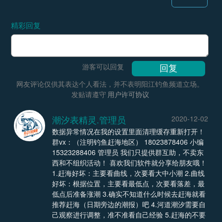
精彩回复
游客可以回复
网友评论仅供其表达个人看法，并不表明阳江钓鱼频道立场。
发贴请遵守
用户许可协议
潮汐表精灵.管理员
2020-12-02
数据异常情况在我的设置里面清理缓存重新打开！
群vx：（注明钓鱼赶海地区） 18023878406 小编
15323288406 管理员 我们只提供群互助，不卖东
西和不组织活动！ 喜欢我们软件就分享给朋友哦！
1.赶海好坏：主要看曲线，次要看大中小潮 2.曲线
好坏：根据位置，主要看最低点，次要看落差，最
低点后准备涨潮 3.确实不知道什么时候去赶海就看
推荐赶海（日期旁边的潮报）吧 4.河道潮汐需要自
己观察进行调整，准不准看自己经验 5.赶海的不要