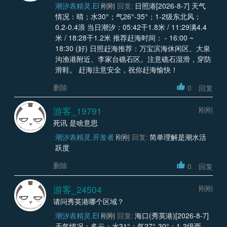
潮汐表精灵.EI
刚刚
回复:
日照港[2026-8-7] 天气
情况：晴；水30°；气26°-35°；1-2级东北风；
0.2-0.4浪 当日潮汐：05:42干1.8米 / 11:29满4.4
米 / 18:28干1.2米 推荐赶海时间： - 16:00 ~
18:30 (好) 日照赶海推荐：万宝滨海休闲区、大泉
沟渔港附近、李家台礁石区。注意礁石湿滑，穿防
滑鞋。 赶海注意安全，祝你赶海愉快！
删除
0
回复
游客_19791
刚刚
死讯 是啥意思
潮汐表精灵.开发者
刚刚
回复:
简单理解是潮水活
跃度
删除
0
回复
游客_24504
刚刚
请问秀英港哪个区域？
潮汐表精灵.EI
刚刚
回复:
海口(秀英港)[2026-8-7]
天气情况：多云；水31°；气27°-30°；1-3级西