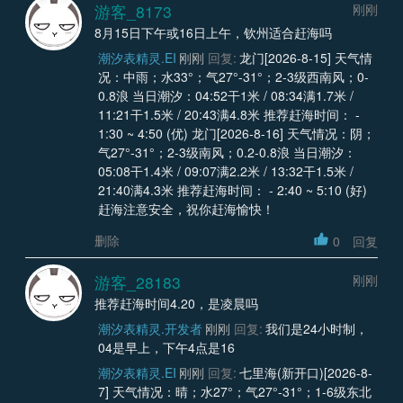
游客_8173
刚刚
8月15日下午或16日上午，钦州适合赶海吗
潮汐表精灵.EI
刚刚
回复:
龙门[2026-8-15] 天气情
况：中雨；水33°；气27°-31°；2-3级西南风；0-
0.8浪 当日潮汐：04:52干1米 / 08:34满1.7米 /
11:21干1.5米 / 20:43满4.8米 推荐赶海时间： -
1:30 ~ 4:50 (优) 龙门[2026-8-16] 天气情况：阴；
气27°-31°；2-3级南风；0.2-0.8浪 当日潮汐：
05:08干1.4米 / 09:07满2.2米 / 13:32干1.5米 /
21:40满4.3米 推荐赶海时间： - 2:40 ~ 5:10 (好)
赶海注意安全，祝你赶海愉快！
删除
0
回复
游客_28183
刚刚
推荐赶海时间4.20，是凌晨吗
潮汐表精灵.开发者
刚刚
回复:
我们是24小时制，
04是早上，下午4点是16
潮汐表精灵.EI
刚刚
回复:
七里海(新开口)[2026-8-
7] 天气情况：晴；水27°；气27°-31°；1-6级东北