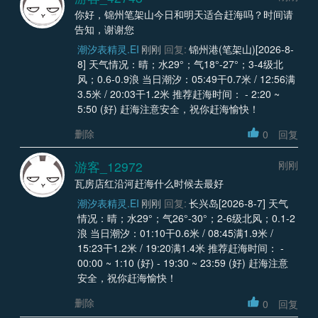
你好，锦州笔架山今日和明天适合赶海吗？时间请
告知，谢谢您
潮汐表精灵.EI
刚刚
回复:
锦州港(笔架山)[2026-8-
8] 天气情况：晴；水29°；气18°-27°；3-4级北
风；0.6-0.9浪 当日潮汐：05:49干0.7米 / 12:56满
3.5米 / 20:03干1.2米 推荐赶海时间： - 2:20 ~
5:50 (好) 赶海注意安全，祝你赶海愉快！
删除
0
回复
游客_12972
刚刚
瓦房店红沿河赶海什么时候去最好
潮汐表精灵.EI
刚刚
回复:
长兴岛[2026-8-7] 天气
情况：晴；水29°；气26°-30°；2-6级北风；0.1-2
浪 当日潮汐：01:10干0.6米 / 08:45满1.9米 /
15:23干1.2米 / 19:20满1.4米 推荐赶海时间： -
00:00 ~ 1:10 (好) - 19:30 ~ 23:59 (好) 赶海注意
安全，祝你赶海愉快！
删除
0
回复