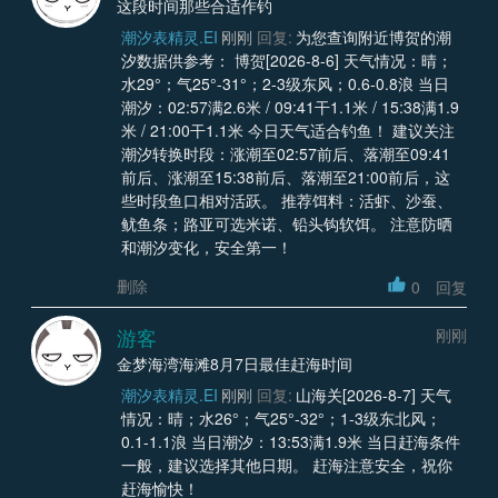
这段时间那些合适作钓
潮汐表精灵.EI
刚刚
回复:
为您查询附近博贺的潮
汐数据供参考： 博贺[2026-8-6] 天气情况：晴；
水29°；气25°-31°；2-3级东风；0.6-0.8浪 当日
潮汐：02:57满2.6米 / 09:41干1.1米 / 15:38满1.9
米 / 21:00干1.1米 今日天气适合钓鱼！ 建议关注
潮汐转换时段：涨潮至02:57前后、落潮至09:41
前后、涨潮至15:38前后、落潮至21:00前后，这
些时段鱼口相对活跃。 推荐饵料：活虾、沙蚕、
鱿鱼条；路亚可选米诺、铅头钩软饵。 注意防晒
和潮汐变化，安全第一！
删除
0
回复
游客
刚刚
金梦海湾海滩8月7日最佳赶海时间
潮汐表精灵.EI
刚刚
回复:
山海关[2026-8-7] 天气
情况：晴；水26°；气25°-32°；1-3级东北风；
0.1-1.1浪 当日潮汐：13:53满1.9米 当日赶海条件
一般，建议选择其他日期。 赶海注意安全，祝你
赶海愉快！