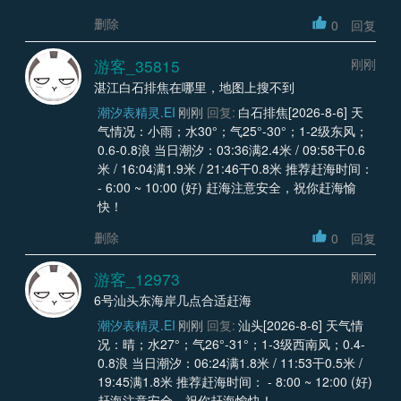
删除
0
回复
游客_35815
刚刚
湛江白石排焦在哪里，地图上搜不到
潮汐表精灵.EI
刚刚
回复:
白石排焦[2026-8-6] 天
气情况：小雨；水30°；气25°-30°；1-2级东风；
0.6-0.8浪 当日潮汐：03:36满2.4米 / 09:58干0.6
米 / 16:04满1.9米 / 21:46干0.8米 推荐赶海时间：
- 6:00 ~ 10:00 (好) 赶海注意安全，祝你赶海愉
快！
删除
0
回复
游客_12973
刚刚
6号汕头东海岸几点合适赶海
潮汐表精灵.EI
刚刚
回复:
汕头[2026-8-6] 天气情
况：晴；水27°；气26°-31°；1-3级西南风；0.4-
0.8浪 当日潮汐：06:24满1.8米 / 11:53干0.5米 /
19:45满1.8米 推荐赶海时间： - 8:00 ~ 12:00 (好)
赶海注意安全，祝你赶海愉快！