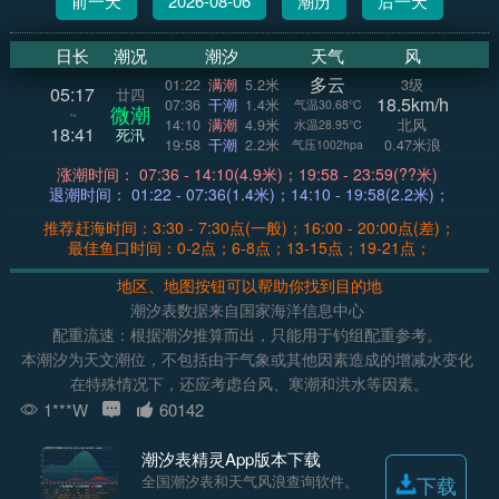
前一天
2026-08-06
潮历
后一天
日长
潮况
潮汐
天气
风
多云
01:22
满潮
5.2米
3级
05:17
廿四
18.5km/h
07:36
干潮
1.4米
气温30.68°C
微潮
~
14:10
满潮
4.9米
北风
水温28.95°C
18:41
死汛
19:58
干潮
2.2米
0.47米浪
气压1002hpa
涨潮时间： 07:36 - 14:10(4.9米)；19:58 - 23:59(??米)
退潮时间： 01:22 - 07:36(1.4米)；14:10 - 19:58(2.2米)；
推荐赶海时间：3:30 - 7:30点(一般)；16:00 - 20:00点(差)；
最佳鱼口时间：0-2点；6-8点；13-15点；19-21点；
地区、地图按钮可以帮助你找到目的地
潮汐表数据来自国家海洋信息中心
配重流速：根据潮汐推算而出，只能用于钓组配重参考。
本潮汐为天文潮位，不包括由于气象或其他因素造成的增减水变化
在特殊情况下，还应考虑台风、寒潮和洪水等因素。
1***W
60142
潮汐表精灵App版本下载
全国潮汐表和天气风浪查询软件。
下载