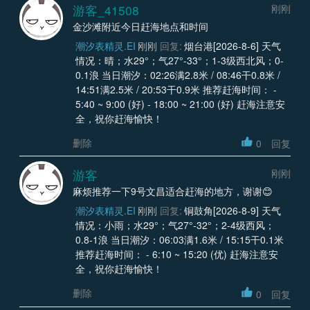
游客_41508
刚刚
金沙滩附近今日赶海地点和时间
潮汐表精灵.EI
刚刚
回复:
烟台港[2026-8-6] 天气
情况：晴；水29°；气27°-33°；1-3级西北风；0-
0.1浪 当日潮汐：02:26满2.8米 / 08:46干0.8米 /
14:51满2.5米 / 20:53干0.9米 推荐赶海时间： -
5:40 ~ 9:00 (好) - 18:00 ~ 21:00 (好) 赶海注意安
全，祝你赶海愉快！
删除
0
回复
游客
刚刚
麻烦推荐一下9号文昌适合赶海的地方，谢谢😊
潮汐表精灵.EI
刚刚
回复:
铜鼓角[2026-8-9] 天气
情况：小雨；水29°；气27°-32°；2-4级西风；
0.8-1浪 当日潮汐：06:03满1.6米 / 15:15干0.1米
推荐赶海时间： - 6:10 ~ 15:20 (优) 赶海注意安
全，祝你赶海愉快！
删除
0
回复