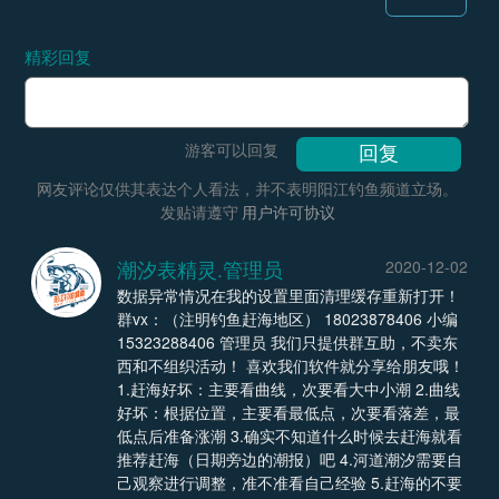
精彩回复
游客可以回复
网友评论仅供其表达个人看法，并不表明阳江钓鱼频道立场。
发贴请遵守
用户许可协议
潮汐表精灵.管理员
2020-12-02
数据异常情况在我的设置里面清理缓存重新打开！
群vx：（注明钓鱼赶海地区） 18023878406 小编
15323288406 管理员 我们只提供群互助，不卖东
西和不组织活动！ 喜欢我们软件就分享给朋友哦！
1.赶海好坏：主要看曲线，次要看大中小潮 2.曲线
好坏：根据位置，主要看最低点，次要看落差，最
低点后准备涨潮 3.确实不知道什么时候去赶海就看
推荐赶海（日期旁边的潮报）吧 4.河道潮汐需要自
己观察进行调整，准不准看自己经验 5.赶海的不要