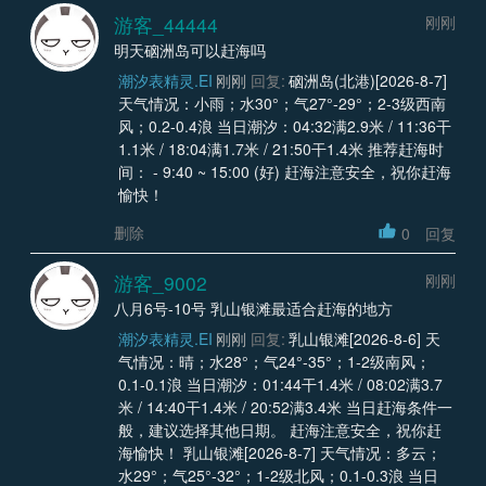
游客_44444
刚刚
明天硇洲岛可以赶海吗
潮汐表精灵.EI
刚刚
回复:
硇洲岛(北港)[2026-8-7]
天气情况：小雨；水30°；气27°-29°；2-3级西南
风；0.2-0.4浪 当日潮汐：04:32满2.9米 / 11:36干
1.1米 / 18:04满1.7米 / 21:50干1.4米 推荐赶海时
间： - 9:40 ~ 15:00 (好) 赶海注意安全，祝你赶海
愉快！
删除
0
回复
游客_9002
刚刚
八月6号-10号 乳山银滩最适合赶海的地方
潮汐表精灵.EI
刚刚
回复:
乳山银滩[2026-8-6] 天
气情况：晴；水28°；气24°-35°；1-2级南风；
0.1-0.1浪 当日潮汐：01:44干1.4米 / 08:02满3.7
米 / 14:40干1.4米 / 20:52满3.4米 当日赶海条件一
般，建议选择其他日期。 赶海注意安全，祝你赶
海愉快！ 乳山银滩[2026-8-7] 天气情况：多云；
水29°；气25°-32°；1-2级北风；0.1-0.3浪 当日