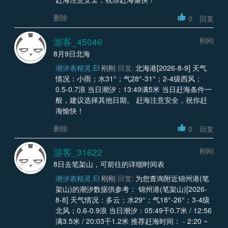
删除
0
回复
游客_45046
刚刚
8月9日北海
潮汐表精灵.EI
刚刚
回复:
北海港[2026-8-9] 天气
情况：小雨；水31°；气28°-31°；2-4级西风；
0.5-0.7浪 当日潮汐：13:49满5米 当日赶海条件一
般，建议选择其他日期。 赶海注意安全，祝你赶
海愉快！
删除
0
回复
游客_31622
刚刚
8日去笔架山，可前往的详细时间表
潮汐表精灵.EI
刚刚
回复:
为您查询附近锦州港(笔
架山)的潮汐数据供参考： 锦州港(笔架山)[2026-
8-8] 天气情况：多云；水29°；气18°-26°；3-4级
北风；0.6-0.9浪 当日潮汐：05:49干0.7米 / 12:56
满3.5米 / 20:03干1.2米 推荐赶海时间： - 2:20 ~