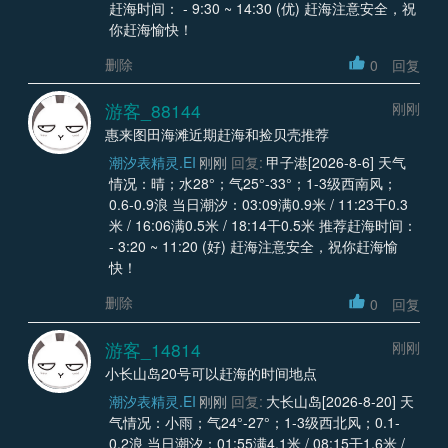
赶海时间： - 9:30 ~ 14:30 (优) 赶海注意安全，祝
你赶海愉快！
删除
0
回复
游客_88144
刚刚
惠来图田海滩近期赶海和捡贝壳推荐
潮汐表精灵.EI
刚刚
回复:
甲子港[2026-8-6] 天气
情况：晴；水28°；气25°-33°；1-3级西南风；
0.6-0.9浪 当日潮汐：03:09满0.9米 / 11:23干0.3
米 / 16:06满0.5米 / 18:14干0.5米 推荐赶海时间：
- 3:20 ~ 11:20 (好) 赶海注意安全，祝你赶海愉
快！
删除
0
回复
游客_14814
刚刚
小长山岛20号可以赶海的时间地点
潮汐表精灵.EI
刚刚
回复:
大长山岛[2026-8-20] 天
气情况：小雨；气24°-27°；1-3级西北风；0.1-
0.2浪 当日潮汐：01:55满4.1米 / 08:15干1.6米 /