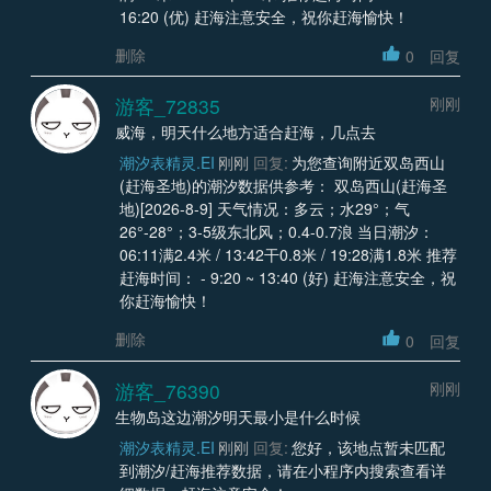
16:20 (优) 赶海注意安全，祝你赶海愉快！
删除
0
回复
游客_72835
刚刚
威海，明天什么地方适合赶海，几点去
潮汐表精灵.EI
刚刚
回复:
为您查询附近双岛西山
(赶海圣地)的潮汐数据供参考： 双岛西山(赶海圣
地)[2026-8-9] 天气情况：多云；水29°；气
26°-28°；3-5级东北风；0.4-0.7浪 当日潮汐：
06:11满2.4米 / 13:42干0.8米 / 19:28满1.8米 推荐
赶海时间： - 9:20 ~ 13:40 (好) 赶海注意安全，祝
你赶海愉快！
删除
0
回复
游客_76390
刚刚
生物岛这边潮汐明天最小是什么时候
潮汐表精灵.EI
刚刚
回复:
您好，该地点暂未匹配
到潮汐/赶海推荐数据，请在小程序内搜索查看详