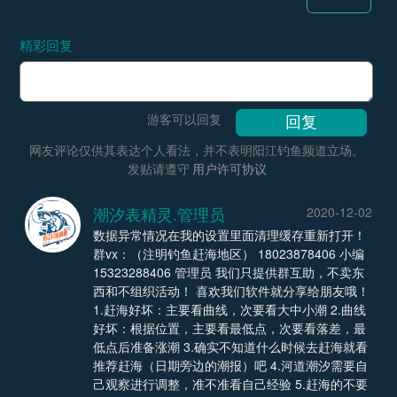
精彩回复
游客可以回复
网友评论仅供其表达个人看法，并不表明阳江钓鱼频道立场。
发贴请遵守
用户许可协议
潮汐表精灵.管理员
2020-12-02
数据异常情况在我的设置里面清理缓存重新打开！
群vx：（注明钓鱼赶海地区） 18023878406 小编
15323288406 管理员 我们只提供群互助，不卖东
西和不组织活动！ 喜欢我们软件就分享给朋友哦！
1.赶海好坏：主要看曲线，次要看大中小潮 2.曲线
好坏：根据位置，主要看最低点，次要看落差，最
低点后准备涨潮 3.确实不知道什么时候去赶海就看
推荐赶海（日期旁边的潮报）吧 4.河道潮汐需要自
己观察进行调整，准不准看自己经验 5.赶海的不要