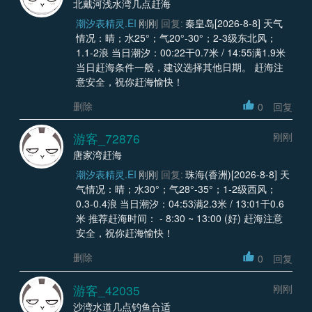
北戴河浅水湾几点赶海
潮汐表精灵.EI
刚刚
回复:
秦皇岛[2026-8-8] 天气
情况：晴；水25°；气20°-30°；2-3级东北风；
1.1-2浪 当日潮汐：00:22干0.7米 / 14:55满1.9米
当日赶海条件一般，建议选择其他日期。 赶海注
意安全，祝你赶海愉快！
删除
0
回复
游客_72876
刚刚
唐家湾赶海
潮汐表精灵.EI
刚刚
回复:
珠海(香洲)[2026-8-8] 天
气情况：晴；水30°；气28°-35°；1-2级西风；
0.3-0.4浪 当日潮汐：04:53满2.3米 / 13:01干0.6
米 推荐赶海时间： - 8:30 ~ 13:00 (好) 赶海注意
安全，祝你赶海愉快！
删除
0
回复
游客_42035
刚刚
沙湾水道几点钓鱼合适