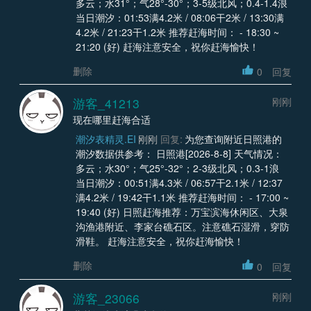
多云；水31°；气28°-30°；3-5级北风；0.4-1.4浪
当日潮汐：01:53满4.2米 / 08:06干2米 / 13:30满
4.2米 / 21:23干1.2米 推荐赶海时间： - 18:30 ~
21:20 (好) 赶海注意安全，祝你赶海愉快！
删除
0
回复
游客_41213
刚刚
现在哪里赶海合适
潮汐表精灵.EI
刚刚
回复:
为您查询附近日照港的
潮汐数据供参考： 日照港[2026-8-8] 天气情况：
多云；水30°；气25°-32°；2-3级北风；0.3-1浪
当日潮汐：00:51满4.3米 / 06:57干2.1米 / 12:37
满4.2米 / 19:42干1.1米 推荐赶海时间： - 17:00 ~
19:40 (好) 日照赶海推荐：万宝滨海休闲区、大泉
沟渔港附近、李家台礁石区。注意礁石湿滑，穿防
滑鞋。 赶海注意安全，祝你赶海愉快！
删除
0
回复
游客_23066
刚刚