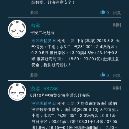
细数据。赶海注意安全！
删除
0
回复
游客
刚刚
平安广场赶海
潮汐表精灵.EI
刚刚
回复:
下泊(草潭)[2026-8-8] 天
气情况：中雨；水31°；气28°-30°；2-4级西风；
0.2-0.5浪 当日潮汐：13:20满4.8米 / 23:19干0.8
米 推荐赶海时间： - 18:50 ~ 23:20 (优) 赶海注意
安全，祝你赶海愉快！
删除
0
回复
游客_58786
刚刚
8月10号中海黄金海岸适合赶海吗
潮汐表精灵.EI
刚刚
回复:
为您查询附近海门港的
潮汐数据供参考： 海门港[2026-8-10] 天气情况：
小雨；水27°；气28°-35°；2-3级西风；0.8-1浪
当日潮汐：00:01满1.7米 / 03:31干1.4米 / 07:05
满1.6米 / 16:15干0.1米 推荐赶海时间： - 7:20 ~