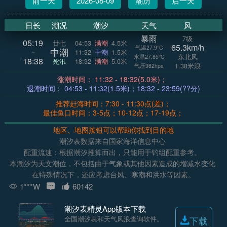
前一天
2026-08-09
潮历
后一天
日长
潮况
潮汐
天气
风
暴雨
7级
05:19
廿七
04:53
满潮
4.5米
65.3km/h
气温27.9°C
中潮
~
11:32
干潮
1.5米
东北风
水温27.85°C
18:38
死汛
18:32
满潮
5.0米
1.38米浪
气压982hpa
涨潮时间： 11:32 - 18:32(5.0米)；
退潮时间： 04:53 - 11:32(1.5米)；18:32 - 23:59(??分)
推荐赶海时间：7:30 - 11:30点(差)；
最佳鱼口时间：3-5点；10-12点；17-19点；
地区、地图按钮可以帮助你找到目的地
潮汐表数据来自国家海洋信息中心
配重流速：根据潮汐推算而出，只能用于钓组配重参考。
本潮汐为天文潮位，不包括由于气象或其他因素造成的增减水变化
在特殊情况下，还应考虑台风、寒潮和洪水等因素。
1***W
60142
潮汐表精灵App版本下载
全国潮汐表和天气风浪查询软件。
下载