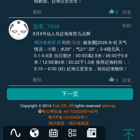
细数据。赶海注意安全！
删除
0
回复
游客_7626
刚刚
8月9号仙人岛赶海推荐几点啊
潮汐表精灵.EI
刚刚
回复:
鲅鱼圈[2026-8-9] 天气
情况：小雨；水28°；气21°-29°；3-4级北风；
0.1-0.6浪 当日潮汐：00:00满2.5米 / 06:00干0.8
米 / 12:56满4米 / 20:22干1.3米 推荐赶海时间： -
3:10 ~ 6:00 (好) 赶海注意安全，祝你赶海愉快！
删除
0
回复
All
Copyright © 2014
Eisk.CN
.
rights reserved
sitemap
粤公网安备 44170202000142号
粤ICP备14100453号-1
潮汐精灵
潮汐表精灵