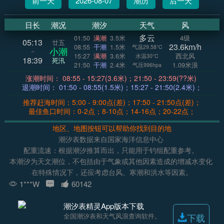
前一天
2026-08-07
潮历
后一天
日长
潮况
潮汐
天气
风
多云
01:50
满潮
3.5米
4级
05:13
廿五
23.6km/h
08:55
干潮
1.5米
气温29.58°C
小潮
~
15:27
满潮
3.6米
西北风
水温30°C
18:39
死汛
21:50
干潮
2.4米
1.09米浪
气压996hpa
涨潮时间： 08:55 - 15:27(3.6米)；21:50 - 23:59(??米)
退潮时间： 01:50 - 08:55(1.5米)；15:27 - 21:50(2.4米)；
推荐赶海时间：5:00 - 9:00点(差)；17:50 - 21:50点(差)；
最佳鱼口时间：0-2点；8-10点；14-16点；20-22点；
地区、地图按钮可以帮助你找到目的地
潮汐表数据来自国家海洋信息中心
配重流速：根据潮汐推算而出，只能用于钓组配重参考。
本潮汐为天文潮位，不包括由于气象或其他因素造成的增减水变化
在特殊情况下，还应考虑台风、寒潮和洪水等因素。
1***W
60142
潮汐表精灵App版本下载
全国潮汐表和天气风浪查询软件。
下载