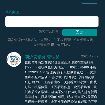
精彩回复
游客可以回复
网友评论仅供其表达个人看法，并不表明阳江钓鱼频道立场。
发贴请遵守
用户许可协议
潮汐表精灵.管理员
2020-12-02
数据异常情况在我的设置里面清理缓存重新打开！
群vx：（注明钓鱼赶海地区） 18023878406 小编
15323288406 管理员 我们只提供群互助，不卖东
西和不组织活动！ 喜欢我们软件就分享给朋友哦！
1.赶海好坏：主要看曲线，次要看大中小潮 2.曲线
好坏：根据位置，主要看最低点，次要看落差，最
低点后准备涨潮 3.确实不知道什么时候去赶海就看
推荐赶海（日期旁边的潮报）吧 4.河道潮汐需要自
己观察进行调整，准不准看自己经验 5.赶海的不要