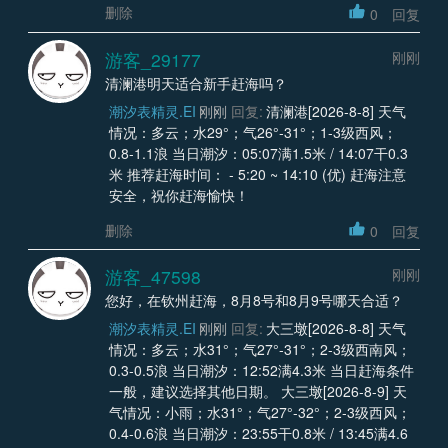
删除
0
回复
游客_29177
刚刚
清澜港明天适合新手赶海吗？
潮汐表精灵.EI
刚刚
回复:
清澜港[2026-8-8] 天气
情况：多云；水29°；气26°-31°；1-3级西风；
0.8-1.1浪 当日潮汐：05:07满1.5米 / 14:07干0.3
米 推荐赶海时间： - 5:20 ~ 14:10 (优) 赶海注意
安全，祝你赶海愉快！
删除
0
回复
游客_47598
刚刚
您好，在钦州赶海，8月8号和8月9号哪天合适？
潮汐表精灵.EI
刚刚
回复:
大三墩[2026-8-8] 天气
情况：多云；水31°；气27°-31°；2-3级西南风；
0.3-0.5浪 当日潮汐：12:52满4.3米 当日赶海条件
一般，建议选择其他日期。 大三墩[2026-8-9] 天
气情况：小雨；水31°；气27°-32°；2-3级西风；
0.4-0.6浪 当日潮汐：23:55干0.8米 / 13:45满4.6