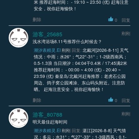
米 推荐赶海时间： - 19:10 ~ 23:50 (优) 赶海注意
安全，祝你赶海愉快！
删除
0
回复
游客_25685
刚刚
浅水湾浴场8.11号推荐什么时候去？
潮汐表精灵.EI
刚刚
回复:
北戴河[2026-8-11] 天气
情况：中雨；水26°；气22°-31°；1-2级西南风；
0.5-1.3浪 当日潮汐：04:04干0.4米 / 17:45满2米
推荐赶海时间： - 00:00 ~ 4:00 (优) - 20:40 ~
23:59 (优) 秦皇岛/北戴河赶海推荐：老虎石公园
周边、鸽子窝公园滩涂、东山码头附近。注意防
晒。 赶海注意安全，祝你赶海愉快！
删除
0
回复
游客_80788
刚刚
明天最佳赶海时间
潮汐表精灵.EI
刚刚
回复:
湛江[2026-8-8] 天气情
况：多云；水31°；气27°-33°；1-3级西风；0.1-