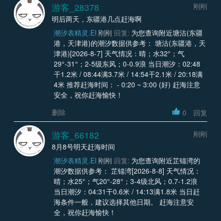
游客_28378
刚刚
明后两天，东疆港几点赶海啊
潮汐表精灵.EI
刚刚
回复:
为您查询附近塘沽(东疆
港，天津港)的潮汐数据供参考： 塘沽(东疆港，天
津港)[2026-8-7] 天气情况：晴；水32°；气
29°-31°；2-5级东风；0-0.9浪 当日潮汐：02:48
干1.2米 / 08:44满3.7米 / 14:54干2.1米 / 20:18满
4米 推荐赶海时间： - 0:20 ~ 3:00 (好) 赶海注意
安全，祝你赶海愉快！
删除
0
回复
游客_66182
刚刚
8月8号明天赶海时间
潮汐表精灵.EI
刚刚
回复:
为您查询附近芷锚湾的
潮汐数据供参考： 芷锚湾[2026-8-8] 天气情况：
晴；水25°；气20°-28°；3-4级北风；0.7-1.2浪
当日潮汐：04:31干0.6米 / 14:13满1.8米 当日赶
海条件一般，建议选择其他日期。 赶海注意安
全，祝你赶海愉快！