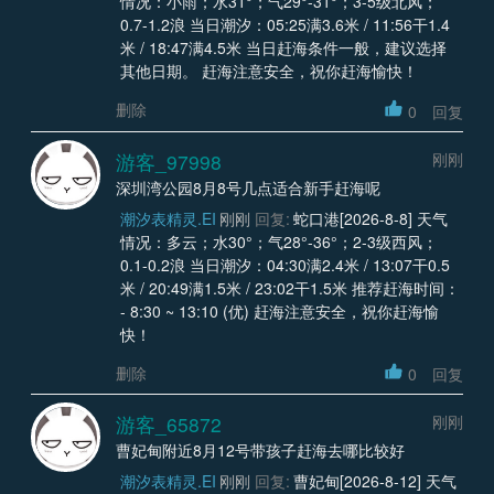
情况：小雨；水31°；气29°-31°；3-5级北风；
0.7-1.2浪 当日潮汐：05:25满3.6米 / 11:56干1.4
米 / 18:47满4.5米 当日赶海条件一般，建议选择
其他日期。 赶海注意安全，祝你赶海愉快！
删除
0
回复
游客_97998
刚刚
深圳湾公园8月8号几点适合新手赶海呢
潮汐表精灵.EI
刚刚
回复:
蛇口港[2026-8-8] 天气
情况：多云；水30°；气28°-36°；2-3级西风；
0.1-0.2浪 当日潮汐：04:30满2.4米 / 13:07干0.5
米 / 20:49满1.5米 / 23:02干1.5米 推荐赶海时间：
- 8:30 ~ 13:10 (优) 赶海注意安全，祝你赶海愉
快！
删除
0
回复
游客_65872
刚刚
曹妃甸附近8月12号带孩子赶海去哪比较好
潮汐表精灵.EI
刚刚
回复:
曹妃甸[2026-8-12] 天气