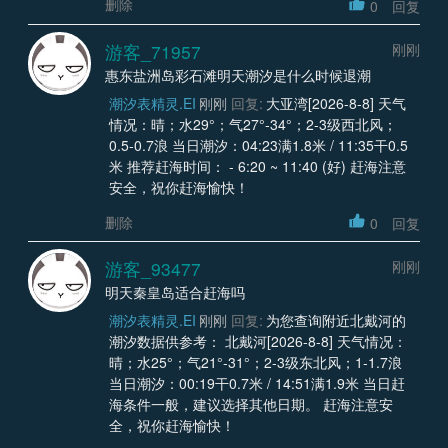
删除
0
回复
游客_71957
刚刚
惠东盐洲岛彩石滩明天潮汐是什么时候退潮
潮汐表精灵.EI
刚刚
回复:
大亚湾[2026-8-8] 天气
情况：晴；水29°；气27°-34°；2-3级西北风；
0.5-0.7浪 当日潮汐：04:23满1.8米 / 11:35干0.5
米 推荐赶海时间： - 6:20 ~ 11:40 (好) 赶海注意
安全，祝你赶海愉快！
删除
0
回复
游客_93477
刚刚
明天秦皇岛适合赶海吗
潮汐表精灵.EI
刚刚
回复:
为您查询附近北戴河的
潮汐数据供参考： 北戴河[2026-8-8] 天气情况：
晴；水25°；气21°-31°；2-3级东北风；1-1.7浪
当日潮汐：00:19干0.7米 / 14:51满1.9米 当日赶
海条件一般，建议选择其他日期。 赶海注意安
全，祝你赶海愉快！