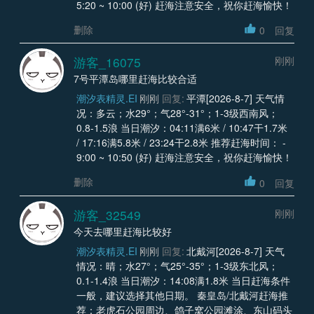
5:20 ~ 10:00 (好) 赶海注意安全，祝你赶海愉快！
删除
0
回复
游客_16075
刚刚
7号平潭岛哪里赶海比较合适
潮汐表精灵.EI
刚刚
回复:
平潭[2026-8-7] 天气情
况：多云；水29°；气28°-31°；1-3级西南风；
0.8-1.5浪 当日潮汐：04:11满6米 / 10:47干1.7米
/ 17:16满5.8米 / 23:24干2.8米 推荐赶海时间： -
9:00 ~ 10:50 (好) 赶海注意安全，祝你赶海愉快！
删除
0
回复
游客_32549
刚刚
今天去哪里赶海比较好
潮汐表精灵.EI
刚刚
回复:
北戴河[2026-8-7] 天气
情况：晴；水27°；气25°-35°；1-3级东北风；
0.1-1.4浪 当日潮汐：14:08满1.8米 当日赶海条件
一般，建议选择其他日期。 秦皇岛/北戴河赶海推
荐：老虎石公园周边、鸽子窝公园滩涂、东山码头