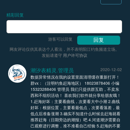
精彩回复
游客可以回复
网友评论仅供其表达个人看法，并不表明阳江钓鱼频道立场。
发贴请遵守
用户许可协议
潮汐表精灵.管理员
2020-12-02
数据异常情况在我的设置里面清理缓存重新打开！
群vx：（注明钓鱼赶海地区） 18023878406 小编
15323288406 管理员 我们只提供群互助，不卖东
西和不组织活动！ 喜欢我们软件就分享给朋友哦！
1.赶海好坏：主要看曲线，次要看大中小潮 2.曲线
好坏：根据位置，主要看最低点，次要看落差，最
低点后准备涨潮 3.确实不知道什么时候去赶海就看
推荐赶海（日期旁边的潮报）吧 4.河道潮汐需要自
己观察进行调整，准不准看自己经验 5.赶海的不要