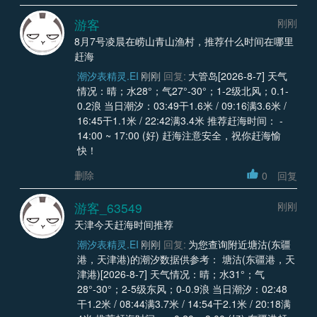
游客
刚刚
8月7号凌晨在崂山青山渔村，推荐什么时间在哪里
赶海
潮汐表精灵.EI
刚刚
回复:
大管岛[2026-8-7] 天气
情况：晴；水28°；气27°-30°；1-2级北风；0.1-
0.2浪 当日潮汐：03:49干1.6米 / 09:16满3.6米 /
16:45干1.1米 / 22:42满3.4米 推荐赶海时间： -
14:00 ~ 17:00 (好) 赶海注意安全，祝你赶海愉
快！
删除
0
回复
游客_63549
刚刚
天津今天赶海时间推荐
潮汐表精灵.EI
刚刚
回复:
为您查询附近塘沽(东疆
港，天津港)的潮汐数据供参考： 塘沽(东疆港，天
津港)[2026-8-7] 天气情况：晴；水31°；气
28°-30°；2-5级东风；0-0.9浪 当日潮汐：02:48
干1.2米 / 08:44满3.7米 / 14:54干2.1米 / 20:18满