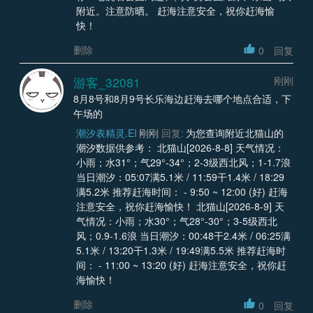
附近。注意防晒。 赶海注意安全，祝你赶海愉
快！
删除
0
回复
游客_32081
刚刚
8月8号和8月9号长乐海边赶海去哪个地点合适，下
午场的
潮汐表精灵.EI
刚刚
回复:
为您查询附近北猫山的
潮汐数据供参考： 北猫山[2026-8-8] 天气情况：
小雨；水31°；气29°-34°；2-3级西北风；1-1.7浪
当日潮汐：05:07满5.1米 / 11:59干1.4米 / 18:29
满5.2米 推荐赶海时间： - 9:50 ~ 12:00 (好) 赶海
注意安全，祝你赶海愉快！ 北猫山[2026-8-9] 天
气情况：小雨；水30°；气28°-30°；3-5级西北
风；0.9-1.6浪 当日潮汐：00:48干2.4米 / 06:25满
5.1米 / 13:20干1.3米 / 19:49满5.5米 推荐赶海时
间： - 11:00 ~ 13:20 (好) 赶海注意安全，祝你赶
海愉快！
删除
0
回复