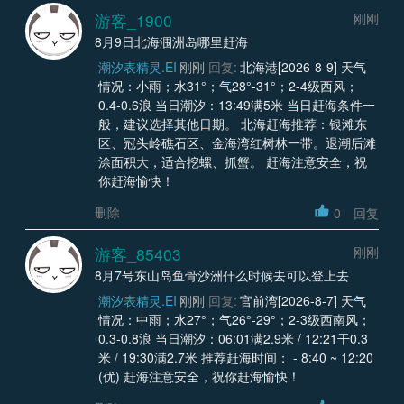
游客_1900
刚刚
8月9日北海涠洲岛哪里赶海
潮汐表精灵.EI
刚刚
回复:
北海港[2026-8-9] 天气
情况：小雨；水31°；气28°-31°；2-4级西风；
0.4-0.6浪 当日潮汐：13:49满5米 当日赶海条件一
般，建议选择其他日期。 北海赶海推荐：银滩东
区、冠头岭礁石区、金海湾红树林一带。退潮后滩
涂面积大，适合挖螺、抓蟹。 赶海注意安全，祝
你赶海愉快！
删除
0
回复
游客_85403
刚刚
8月7号东山岛鱼骨沙洲什么时候去可以登上去
潮汐表精灵.EI
刚刚
回复:
官前湾[2026-8-7] 天气
情况：中雨；水27°；气26°-29°；2-3级西南风；
0.3-0.8浪 当日潮汐：06:01满2.9米 / 12:21干0.3
米 / 19:30满2.7米 推荐赶海时间： - 8:40 ~ 12:20
(优) 赶海注意安全，祝你赶海愉快！