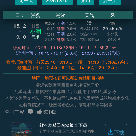
前一天
2026-08-07
潮历
后一天
日长
潮况
潮汐
天气
风
晴
03:09
干潮
1.3米
4级
05:12
廿五
20.4km/h
10:13
满潮
2.8米
气温29.34°C
小潮
~
15:11
干潮
2.0米
东北风
水温29.05°C
19:10
死汛
21:39
满潮
3.1米
1.06米浪
气压1007hpa
涨潮时间： 03:09 - 10:13(2.8米)；15:11 - 21:39(3.1米)；
退潮时间： 10:13 - 15:11(2.0米)；21:39 - 23:59(??米)
推荐赶海时间：前天23:10 - 3:10点(一般)；11:10 - 15:10点(差)；
最佳鱼口时间：2-4点；9-11点；14-16点；20-22点；
地区、地图按钮可以帮助你找到目的地
潮汐表数据来自国家海洋信息中心
配重流速：根据潮汐推算而出，只能用于钓组配重参考。
本潮汐为天文潮位，不包括由于气象或其他因素造成的增减水变化
在特殊情况下，还应考虑台风、寒潮和洪水等因素。
1***W
60142
潮汐表精灵App版本下载
全国潮汐表和天气风浪查询软件。
下载