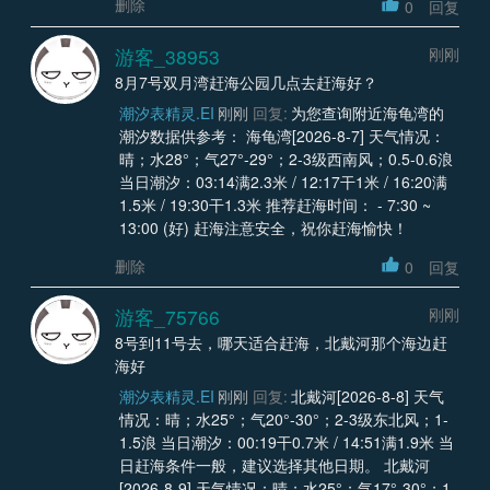
删除
0
回复
游客_38953
刚刚
8月7号双月湾赶海公园几点去赶海好？
潮汐表精灵.EI
刚刚
回复:
为您查询附近海龟湾的
潮汐数据供参考： 海龟湾[2026-8-7] 天气情况：
晴；水28°；气27°-29°；2-3级西南风；0.5-0.6浪
当日潮汐：03:14满2.3米 / 12:17干1米 / 16:20满
1.5米 / 19:30干1.3米 推荐赶海时间： - 7:30 ~
13:00 (好) 赶海注意安全，祝你赶海愉快！
删除
0
回复
游客_75766
刚刚
8号到11号去，哪天适合赶海，北戴河那个海边赶
海好
潮汐表精灵.EI
刚刚
回复:
北戴河[2026-8-8] 天气
情况：晴；水25°；气20°-30°；2-3级东北风；1-
1.5浪 当日潮汐：00:19干0.7米 / 14:51满1.9米 当
日赶海条件一般，建议选择其他日期。 北戴河
[2026-8-9] 天气情况：晴；水25°；气17°-30°；1-