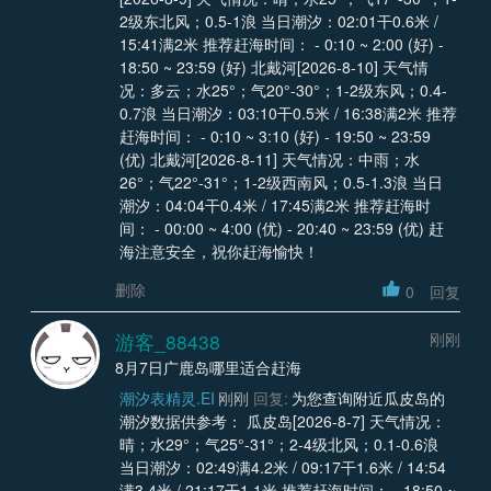
2级东北风；0.5-1浪 当日潮汐：02:01干0.6米 /
15:41满2米 推荐赶海时间： - 0:10 ~ 2:00 (好) -
18:50 ~ 23:59 (好) 北戴河[2026-8-10] 天气情
况：多云；水25°；气20°-30°；1-2级东风；0.4-
0.7浪 当日潮汐：03:10干0.5米 / 16:38满2米 推荐
赶海时间： - 0:10 ~ 3:10 (好) - 19:50 ~ 23:59
(优) 北戴河[2026-8-11] 天气情况：中雨；水
26°；气22°-31°；1-2级西南风；0.5-1.3浪 当日
潮汐：04:04干0.4米 / 17:45满2米 推荐赶海时
间： - 00:00 ~ 4:00 (优) - 20:40 ~ 23:59 (优) 赶
海注意安全，祝你赶海愉快！
删除
0
回复
游客_88438
刚刚
8月7日广鹿岛哪里适合赶海
潮汐表精灵.EI
刚刚
回复:
为您查询附近瓜皮岛的
潮汐数据供参考： 瓜皮岛[2026-8-7] 天气情况：
晴；水29°；气25°-31°；2-4级北风；0.1-0.6浪
当日潮汐：02:49满4.2米 / 09:17干1.6米 / 14:54
满3.4米 / 21:17干1.1米 推荐赶海时间： - 18:50 ~