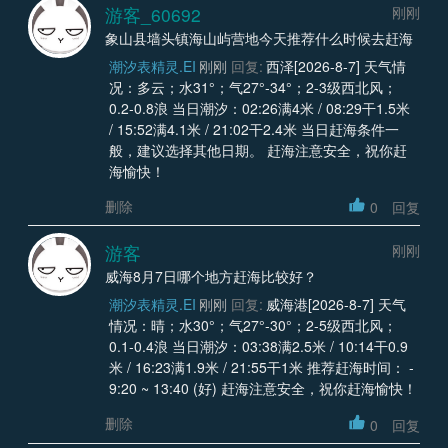
游客_60692
刚刚
象山县墙头镇海山屿营地今天推荐什么时候去赶海
潮汐表精灵.EI
刚刚
回复:
西泽[2026-8-7] 天气情
况：多云；水31°；气27°-34°；2-3级西北风；
0.2-0.8浪 当日潮汐：02:26满4米 / 08:29干1.5米
/ 15:52满4.1米 / 21:02干2.4米 当日赶海条件一
般，建议选择其他日期。 赶海注意安全，祝你赶
海愉快！
删除
0
回复
游客
刚刚
威海8月7日哪个地方赶海比较好？
潮汐表精灵.EI
刚刚
回复:
威海港[2026-8-7] 天气
情况：晴；水30°；气27°-30°；2-5级西北风；
0.1-0.4浪 当日潮汐：03:38满2.5米 / 10:14干0.9
米 / 16:23满1.9米 / 21:55干1米 推荐赶海时间： -
9:20 ~ 13:40 (好) 赶海注意安全，祝你赶海愉快！
删除
0
回复