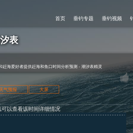
首页
垂钓专题
垂钓视频
潮汐表
赶海爱好者提供赶海和鱼口时间分析预测 - 潮汐表精灵
天天气预报
大屏
线可以查看该时间详细情况