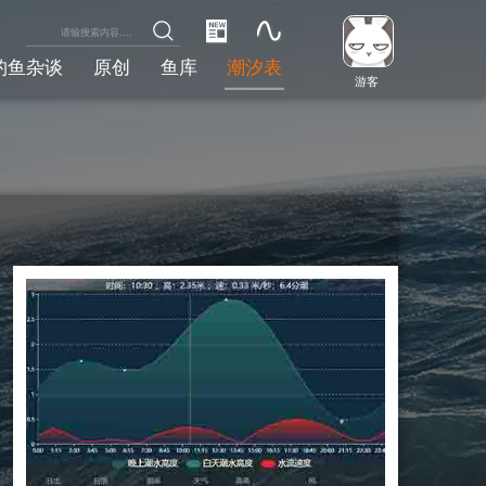
钓鱼杂谈
原创
鱼库
潮汐表
游客