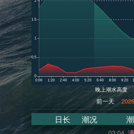
晚上潮水高度
前一天
2026
日长
潮况
潮
03:04