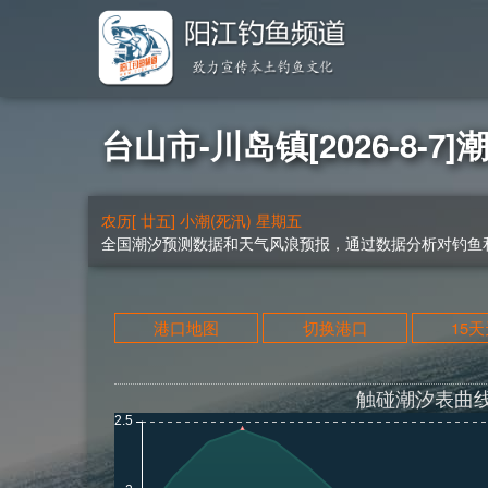
台山市-川岛镇[2026-8-7]
农历[ 廿五] 小潮(死汛) 星期五
全国潮汐预测数据和天气风浪预报，通过数据分析对钓鱼和
港口地图
切换港口
15
触碰潮汐表曲