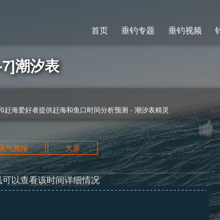
首页
垂钓专题
垂钓视频
-7]潮汐表
赶海爱好者提供赶海和鱼口时间分析预测 - 潮汐表精灵
天天气预报
大屏
线可以查看该时间详细情况