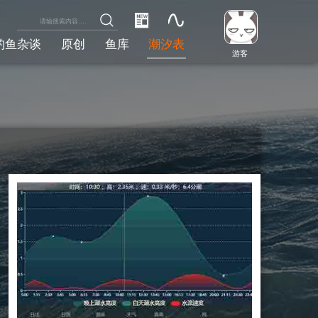
钓鱼杂谈
原创
鱼库
潮汐表
游客