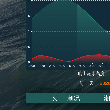
晚上潮水高度
前一天
2026
日长
潮况
潮