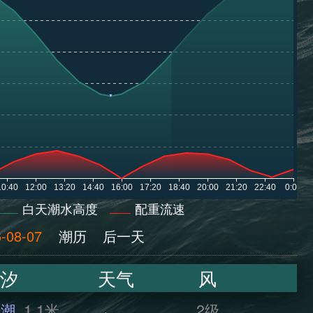
白天潮水高度
配重流速
-08-07
潮历
后一天
汐
天气
风
干潮
1.1米
2级