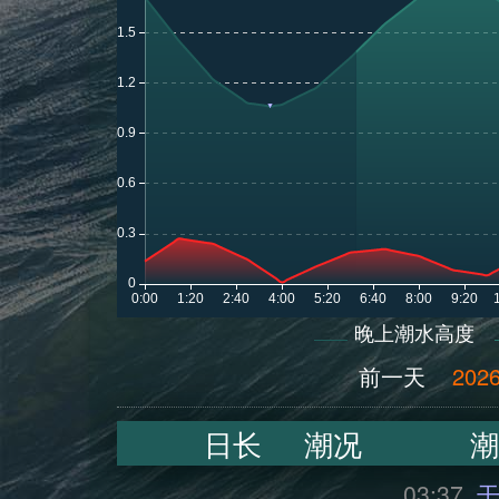
晚上潮水高度
前一天
2026
日长
潮况
潮
03:37