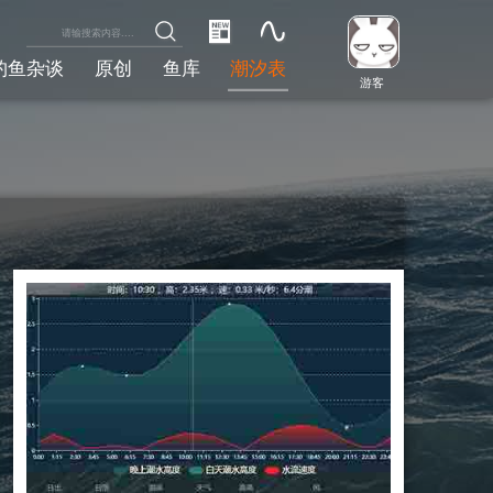
钓鱼杂谈
原创
鱼库
潮汐表
游客