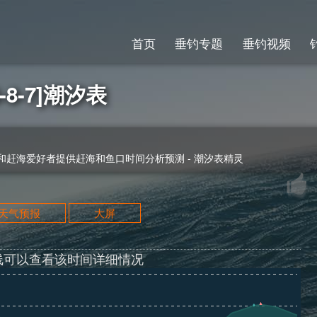
首页
垂钓专题
垂钓视频
8-7]潮汐表
赶海爱好者提供赶海和鱼口时间分析预测 - 潮汐表精灵
天天气预报
大屏
线可以查看该时间详细情况