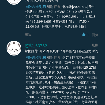
潮汐表精灵.EI
刚刚
回复:
北海港[2026-8-6] 天气
情况：小雨；水30°；气26°-28°；2-4级东风；
0.4-0.7浪 当日潮汐：04:40干2.2米 / 11:16满3.8
米 / 19:28干1.6米 推荐赶海时间： - 17:50 ~
22:00 (好) 赶海注意安全，祝你赶海愉快！
删除
0
回复
游客_63782
刚刚
帮忙推荐8月25号到8月27号秦皇岛阿那亚赶海时间
潮汐表精灵.EI
刚刚
回复:
您好！阿那亚位于秦皇
岛黄金海岸，靠近七里海（新开口）区域，这里潮
汐数据可参考附近七里海站点。 由于8月25-27日
距离当前较远（超过15天），潮汐预报数据暂未
更新，建议出发前3-5天再查询精确潮汐。 根据往
年同期规律，8月下旬秦皇岛地区： - 通常为小潮
至中潮，退潮时滩涂露出面积适中 - 推荐赶海时间
段一般在清晨（5:00-8:00）或傍晚（17:00-
20:00） - 适合挖蛤蜊、小螃蟹等 阿那亚周边赶海
推荐：社区南侧沙滩、黄金海岸沿线、七里海新开