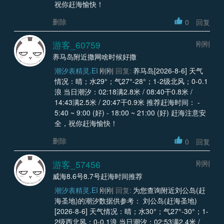
祝你赶海愉快！
删除
0
回复
游客_60759
刚刚
养马岛附近撒网啥时候好撒
潮汐表精灵.EI
刚刚
回复:
养马岛[2026-8-6] 天气
情况：晴；水29°；气27°-28°；1-2级北风；0-0.1
浪 当日潮汐：02:18满2.8米 / 08:40干0.8米 /
14:43满2.5米 / 20:47干0.9米 推荐赶海时间： -
5:40 ~ 9:00 (好) - 18:00 ~ 21:00 (好) 赶海注意安
全，祝你赶海愉快！
删除
0
回复
游客_57456
刚刚
威海8.6号8.7号赶海时间推荐
潮汐表精灵.EI
刚刚
回复:
为您查询附近刘公岛(赶
海圣地)的潮汐数据供参考： 刘公岛(赶海圣地)
[2026-8-6] 天气情况：晴；水30°；气27°-30°；1-
2级西北风；0-0.1浪 当日潮汐：02:53满2.4米 /