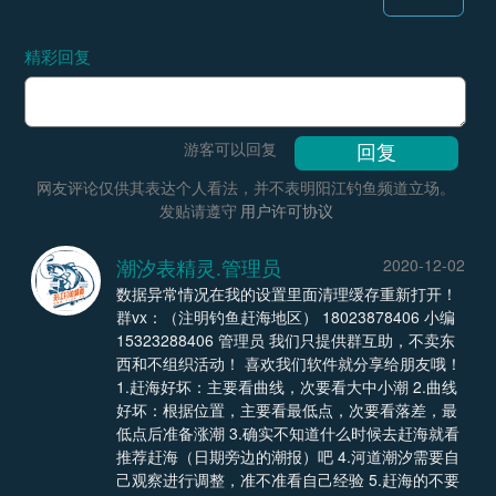
精彩回复
游客可以回复
网友评论仅供其表达个人看法，并不表明阳江钓鱼频道立场。
发贴请遵守
用户许可协议
潮汐表精灵.管理员
2020-12-02
数据异常情况在我的设置里面清理缓存重新打开！
群vx：（注明钓鱼赶海地区） 18023878406 小编
15323288406 管理员 我们只提供群互助，不卖东
西和不组织活动！ 喜欢我们软件就分享给朋友哦！
1.赶海好坏：主要看曲线，次要看大中小潮 2.曲线
好坏：根据位置，主要看最低点，次要看落差，最
低点后准备涨潮 3.确实不知道什么时候去赶海就看
推荐赶海（日期旁边的潮报）吧 4.河道潮汐需要自
己观察进行调整，准不准看自己经验 5.赶海的不要