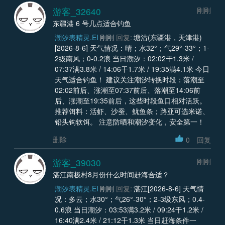
游客_32640
刚刚
东疆港 6 号几点适合钓鱼
潮汐表精灵.EI
刚刚
回复:
塘沽(东疆港，天津港)
[2026-8-6] 天气情况：晴；水32°；气29°-33°；1-
2级南风；0-0.2浪 当日潮汐：02:02干1.3米 /
07:37满3.8米 / 14:06干1.7米 / 19:35满4.1米 今日
天气适合钓鱼！ 建议关注潮汐转换时段：落潮至
02:02前后、涨潮至07:37前后、落潮至14:06前
后、涨潮至19:35前后，这些时段鱼口相对活跃。
推荐饵料：活虾、沙蚕、鱿鱼条；路亚可选米诺、
铅头钩软饵。 注意防晒和潮汐变化，安全第一！
删除
0
回复
游客_39030
刚刚
湛江南极村8月份什么时间赶海合适？
潮汐表精灵.EI
刚刚
回复:
湛江[2026-8-6] 天气情
况：多云；水30°；气26°-30°；2-3级东风；0.4-
0.6浪 当日潮汐：03:53满3.2米 / 09:24干1.2米 /
16:40满2.4米 / 21:12干1.3米 当日赶海条件一