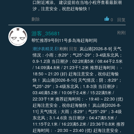
口附近滩涂。 建议提前在当地小程序查看最新潮
汐，注意安全，祝您赶海愉快！
删除
0
回复
游客_35681
刚刚
帮忙推荐9号到11号多岛海赶海时间
潮汐表精灵.EI
刚刚
回复:
岚山港[2026-8-9] 天气
情况：小雨；水29°；气25°-29°；3-4级东北风；
0.9-1.2浪 当日潮汐：02:28满5米 / 08:44干2.5米
/ 14:09满4.8米 / 21:23干1.2米 推荐赶海时间： -
18:50 ~ 21:20 (好) 赶海注意安全，祝你赶海愉
快！ 岚山港[2026-8-10] 天气情况：阴；水29°；
气25°-29°；3-4级东北风；1.8-3浪 当日潮汐：
03:46满5.2米 / 10:06干2.4米 / 15:22满5米 /
22:33干1米 推荐赶海时间： - 19:40 ~ 22:30 (优)
赶海注意安全，祝你赶海愉快！ 岚山港[2026-8-
11] 天气情况：大雨；水29°；气25°-29°；3-4级
东北风；3.1-4.6浪 当日潮汐：04:47满5.5米 /
11:15干2.1米 / 16:23满5.2米 / 23:36干0.8米 推荐
赶海时间： - 20:30 ~ 23:40 (优) 赶海注意安全，