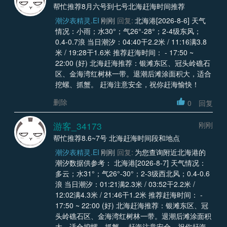
帮忙推荐8月六号到七号北海赶海时间推荐
潮汐表精灵.EI
刚刚
回复:
北海港[2026-8-6] 天气
情况：小雨；水30°；气26°-28°；2-4级东风；
0.4-0.7浪 当日潮汐：04:40干2.2米 / 11:16满3.8
米 / 19:28干1.6米 推荐赶海时间： - 17:50 ~
22:00 (好) 北海赶海推荐：银滩东区、冠头岭礁石
区、金海湾红树林一带。退潮后滩涂面积大，适合
挖螺、抓蟹。 赶海注意安全，祝你赶海愉快！
删除
0
回复
游客_34173
刚刚
帮忙推荐8.6~7号 北海赶海时间段和地点
潮汐表精灵.EI
刚刚
回复:
为您查询附近北海港的
潮汐数据供参考： 北海港[2026-8-7] 天气情况：
多云；水31°；气26°-30°；2-3级西北风；0.4-0.6
浪 当日潮汐：01:21满2.3米 / 03:52干2.2米 /
12:02满4.3米 / 21:46干1.2米 推荐赶海时间： -
17:50 ~ 22:00 (好) 北海赶海推荐：银滩东区、冠
头岭礁石区、金海湾红树林一带。退潮后滩涂面积
大，适合挖螺、抓蟹。 赶海注意安全，祝你赶海