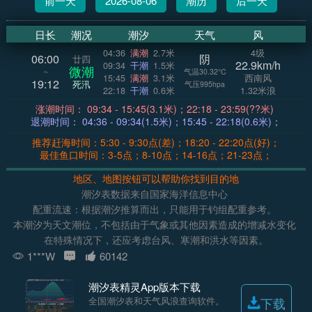
前一天
2026-08-06
潮历
后一天
日长
潮况
潮汐
天气
风
04:36
满潮
2.7米
4级
06:00
阴
廿四
22.9km/h
09:34
干潮
1.5米
微潮
~
气温30.32°C
15:45
满潮
3.1米
西南风
19:12
死汛
气压995hpa
22:18
干潮
0.6米
1.32米浪
涨潮时间： 09:34 - 15:45(3.1米)；22:18 - 23:59(??米)
退潮时间： 04:36 - 09:34(1.5米)；15:45 - 22:18(0.6米)；
推荐赶海时间：5:30 - 9:30点(差)；18:20 - 22:20点(好)；
最佳鱼口时间：3-5点；8-10点；14-16点；21-23点；
地区、地图按钮可以帮助你找到目的地
潮汐表数据来自国家海洋信息中心
配重流速：根据潮汐推算而出，只能用于钓组配重参考。
本潮汐为天文潮位，不包括由于气象或其他因素造成的增减水变化
在特殊情况下，还应考虑台风、寒潮和洪水等因素。
1***W
60142
潮汐表精灵App版本下载
全国潮汐表和天气风浪查询软件。
下载