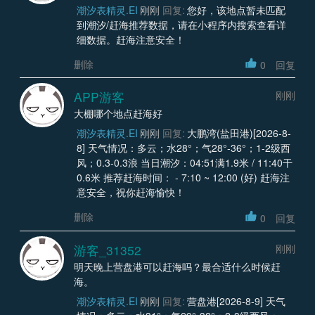
潮汐表精灵.EI
刚刚
回复:
您好，该地点暂未匹配
到潮汐/赶海推荐数据，请在小程序内搜索查看详
细数据。赶海注意安全！
删除
0
回复
APP游客
刚刚
大棚哪个地点赶海好
潮汐表精灵.EI
刚刚
回复:
大鹏湾(盐田港)[2026-8-
8] 天气情况：多云；水28°；气28°-36°；1-2级西
风；0.3-0.3浪 当日潮汐：04:51满1.9米 / 11:40干
0.6米 推荐赶海时间： - 7:10 ~ 12:00 (好) 赶海注
意安全，祝你赶海愉快！
删除
0
回复
游客_31352
刚刚
明天晚上营盘港可以赶海吗？最合适什么时候赶
海。
潮汐表精灵.EI
刚刚
回复:
营盘港[2026-8-9] 天气