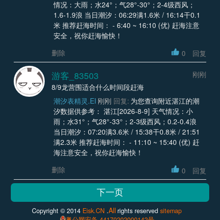
情况：大雨；水24°；气28°-30°；2-4级西风；
1.6-1.9浪 当日潮汐：06:29满1.6米 / 16:14干0.1
米 推荐赶海时间： - 6:40 ~ 16:10 (优) 赶海注意
安全，祝你赶海愉快！
删除
0
回复
游客_83503
刚刚
8/9龙营围适合什么时间段赶海
潮汐表精灵.EI
刚刚
回复:
为您查询附近湛江的潮
汐数据供参考： 湛江[2026-8-9] 天气情况：小
雨；水31°；气28°-33°；2-3级西风；0.2-0.4浪
当日潮汐：07:20满3.6米 / 15:38干0.8米 / 21:51
满2.3米 推荐赶海时间： - 11:10 ~ 15:40 (优) 赶
海注意安全，祝你赶海愉快！
删除
0
回复
All
Copyright © 2014
Eisk.CN
.
rights reserved
sitemap
粤公网安备 44170202000142号