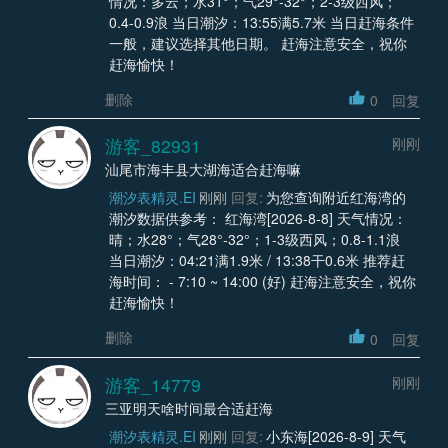
情况：多云；水31°；气29°-32°；2-3级西风；
0.4-0.9浪 当日潮汐：13:55满5.7米 当日赶海条件
一般，建议选择其他日期。 赶海注意安全，祝你
赶海愉快！
删除
0
回复
游客_82931
刚刚
汕尾市海丰县大湖海适合赶海嘛
潮汐表精灵.EI
刚刚
回复:
为您查询附近红海湾的
潮汐数据供参考： 红海湾[2026-8-8] 天气情况：
晴；水28°；气28°-32°；1-3级西风；0.8-1.1浪
当日潮汐：04:21满1.9米 / 13:38干0.6米 推荐赶
海时间： - 7:10 ~ 14:00 (好) 赶海注意安全，祝你
赶海愉快！
删除
0
回复
游客_14779
刚刚
三亚明天啥时间最合适赶海
潮汐表精灵.EI
刚刚
回复:
小东海[2026-8-9] 天气