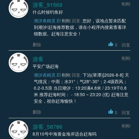
游客_91569
刚刚
什么时候钓鱼好
潮汐表精灵.EI
刚刚
回复:
您好，该地点暂未匹配
到潮汐/赶海推荐数据，请在小程序内搜索查看详
细数据。赶海注意安全！
删除
0
回复
游客
刚刚
平安广场赶海
潮汐表精灵.EI
刚刚
回复:
下泊(草潭)[2026-8-8] 天
气情况：中雨；水31°；气28°-30°；2-4级西风；
0.2-0.5浪 当日潮汐：13:20满4.8米 / 23:19干0.8
米 推荐赶海时间： - 18:50 ~ 23:20 (优) 赶海注意
安全，祝你赶海愉快！
删除
0
回复
游客_58786
刚刚
8月10号中海黄金海岸适合赶海吗