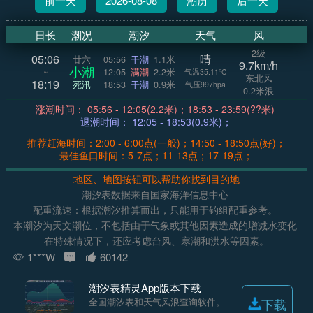
前一天
2026-08-08
潮历
后一天
日长
潮况
潮汐
天气
风
2级
05:06
晴
廿六
05:56
干潮
1.1米
9.7km/h
小潮
~
12:05
满潮
2.2米
气温35.11°C
东北风
18:19
死汛
18:53
干潮
0.9米
气压997hpa
0.2米浪
涨潮时间： 05:56 - 12:05(2.2米)；18:53 - 23:59(??米)
退潮时间： 12:05 - 18:53(0.9米)；
推荐赶海时间：2:00 - 6:00点(一般)；14:50 - 18:50点(好)；
最佳鱼口时间：5-7点；11-13点；17-19点；
地区、地图按钮可以帮助你找到目的地
潮汐表数据来自国家海洋信息中心
配重流速：根据潮汐推算而出，只能用于钓组配重参考。
本潮汐为天文潮位，不包括由于气象或其他因素造成的增减水变化
在特殊情况下，还应考虑台风、寒潮和洪水等因素。
1***W
60142
潮汐表精灵App版本下载
全国潮汐表和天气风浪查询软件。
下载