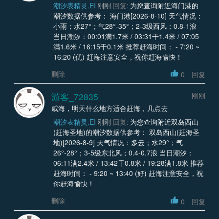
潮汐表精灵.EI
刚刚
回复:
为您查询附近海门港的
潮汐数据供参考： 海门港[2026-8-10] 天气情况：
小雨；水27°；气28°-35°；2-3级西风；0.8-1浪
当日潮汐：00:01满1.7米 / 03:31干1.4米 / 07:05
满1.6米 / 16:15干0.1米 推荐赶海时间： - 7:20 ~
16:20 (优) 赶海注意安全，祝你赶海愉快！
删除
0
回复
游客_72835
刚刚
威海，明天什么地方适合赶海，几点去
潮汐表精灵.EI
刚刚
回复:
为您查询附近双岛西山
(赶海圣地)的潮汐数据供参考： 双岛西山(赶海圣
地)[2026-8-9] 天气情况：多云；水29°；气
26°-28°；3-5级东北风；0.4-0.7浪 当日潮汐：
06:11满2.4米 / 13:42干0.8米 / 19:28满1.8米 推荐
赶海时间： - 9:20 ~ 13:40 (好) 赶海注意安全，祝
你赶海愉快！
删除
0
回复