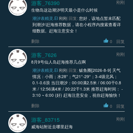
游客_76390
刚刚
生物岛这边潮汐明天最小是什么时候
潮汐表精灵.EI
刚刚
回复:
您好，该地点暂未匹配
到潮汐/赶海推荐数据，请在小程序内搜索查看详
细数据。赶海注意安全！
删除
0
回复
游客_7626
刚刚
8月9号仙人岛赶海推荐几点啊
潮汐表精灵.EI
刚刚
回复:
鲅鱼圈[2026-8-9] 天气
情况：小雨；水28°；气21°-29°；3-4级北风；
0.1-0.6浪 当日潮汐：00:00满2.5米 / 06:00干0.8
米 / 12:56满4米 / 20:22干1.3米 推荐赶海时间： -
3:10 ~ 6:00 (好) 赶海注意安全，祝你赶海愉快！
删除
0
回复
游客_83715
刚刚
威海站附近去哪里赶海