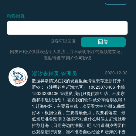
精彩回复
游客可以回复
网友评论仅供其表达个人看法，并不表明阳江钓鱼频道立场。
发贴请遵守
用户许可协议
潮汐表精灵.管理员
2020-12-02
数据异常情况在我的设置里面清理缓存重新打开！
群vx：（注明钓鱼赶海地区） 18023878406 小编
15323288406 管理员 我们只提供群互助，不卖东
西和不组织活动！ 喜欢我们软件就分享给朋友哦！
1.赶海好坏：主要看曲线，次要看大中小潮 2.曲线
好坏：根据位置，主要看最低点，次要看落差，最
低点后准备涨潮 3.确实不知道什么时候去赶海就看
推荐赶海（日期旁边的潮报）吧 4.河道潮汐需要自
己观察进行调整，准不准看自己经验 5.赶海的不要