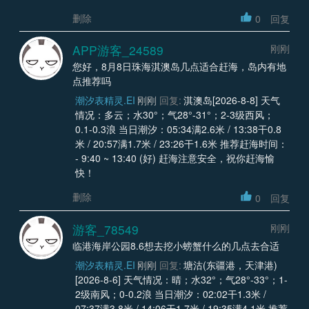
删除
0
回复
APP游客_24589
刚刚
您好，8月8日珠海淇澳岛几点适合赶海，岛内有地
点推荐吗
潮汐表精灵.EI
刚刚
回复:
淇澳岛[2026-8-8] 天气
情况：多云；水30°；气28°-31°；2-3级西风；
0.1-0.3浪 当日潮汐：05:34满2.6米 / 13:38干0.8
米 / 20:57满1.7米 / 23:26干1.6米 推荐赶海时间：
- 9:40 ~ 13:40 (好) 赶海注意安全，祝你赶海愉
快！
删除
0
回复
游客_78549
刚刚
临港海岸公园8.6想去挖小螃蟹什么的几点去合适
潮汐表精灵.EI
刚刚
回复:
塘沽(东疆港，天津港)
[2026-8-6] 天气情况：晴；水32°；气28°-33°；1-
2级南风；0-0.2浪 当日潮汐：02:02干1.3米 /
07:37满3.8米 / 14:06干1.7米 / 19:35满4.1米 推荐