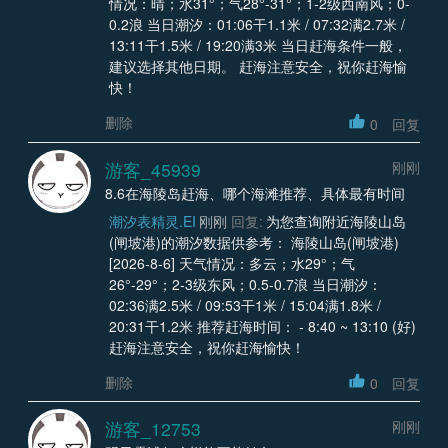
情况：晴；水31°；气28°-31°；1-2级西南风；0-
0.2浪 当日潮汐：01:06干1.1米 / 07:32满2.7米 /
13:11干1.5米 / 19:20满3米 当日赶海条件一般，
建议选择其他日期。 赶海注意安全，祝你赶海愉
快！
删除
0
回复
游客_45939
刚刚
8.6在海陵岛赶海、哪个海滩推荐、具体最有时间
潮汐表精灵.EI
刚刚
回复:
为您查询附近海陵山岛
(闸坡港)的潮汐数据供参考： 海陵山岛(闸坡港)
[2026-8-6] 天气情况：多云；水29°；气
26°-29°；2-3级东风；0.5-0.7浪 当日潮汐：
02:36满2.5米 / 09:53干1米 / 15:04满1.8米 /
20:31干1.2米 推荐赶海时间： - 8:40 ~ 13:10 (好)
赶海注意安全，祝你赶海愉快！
删除
0
回复
游客_12753
刚刚