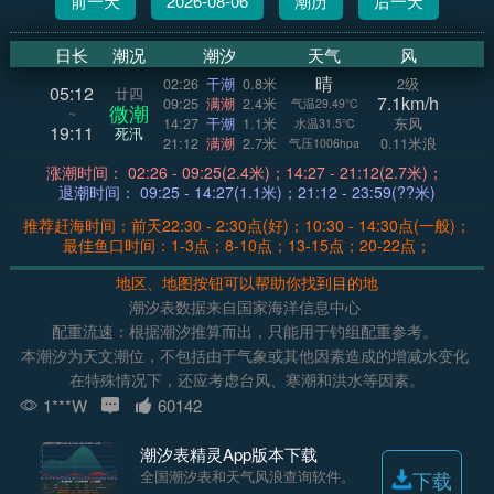
前一天
2026-08-06
潮历
后一天
日长
潮况
潮汐
天气
风
晴
02:26
干潮
0.8米
2级
05:12
廿四
7.1km/h
09:25
满潮
2.4米
气温29.49°C
微潮
~
14:27
干潮
1.1米
东风
水温31.5°C
19:11
死汛
21:12
满潮
2.7米
0.11米浪
气压1006hpa
涨潮时间： 02:26 - 09:25(2.4米)；14:27 - 21:12(2.7米)；
退潮时间： 09:25 - 14:27(1.1米)；21:12 - 23:59(??米)
推荐赶海时间：前天22:30 - 2:30点(好)；10:30 - 14:30点(一般)；
最佳鱼口时间：1-3点；8-10点；13-15点；20-22点；
地区、地图按钮可以帮助你找到目的地
潮汐表数据来自国家海洋信息中心
配重流速：根据潮汐推算而出，只能用于钓组配重参考。
本潮汐为天文潮位，不包括由于气象或其他因素造成的增减水变化
在特殊情况下，还应考虑台风、寒潮和洪水等因素。
1***W
60142
潮汐表精灵App版本下载
全国潮汐表和天气风浪查询软件。
下载