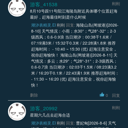
游客_41538
刚刚
8月10号跟11号阳江海陵岛附近具体哪个位置赶海
最好，赶海最佳时刻是什么时候
潮汐表精灵.EI
刚刚
回复:
海陵山岛(闸坡港)[2026-
8-10] 天气情况：小雨；水30°；气28°-32°；2-3
级西风；0.6-0.9浪 当日潮汐：00:38干1.6米 /
07:19满3米 / 15:32干0.3米 / 22:28满1.8米 推荐
赶海时间： - 10:40 ~ 15:30 (优) 赶海注意安全，
祝你赶海愉快！ 海陵山岛(闸坡港)[2026-8-11] 天
气情况：多云；水29°；气28°-31°；2-3级西风；
0.6-0.7浪 当日潮汐：02:03干1.5米 / 08:23满3.2
米 / 16:20干0.1米 / 22:43满1.9米 推荐赶海时间：
- 11:30 ~ 16:20 (优) 赶海注意安全，祝你赶海愉
快！
删除
0
回复
游客_20992
刚刚
星期六几点去赶海合适
潮汐表精灵.EI
刚刚
回复:
曹妃甸[2026-8-6] 天气