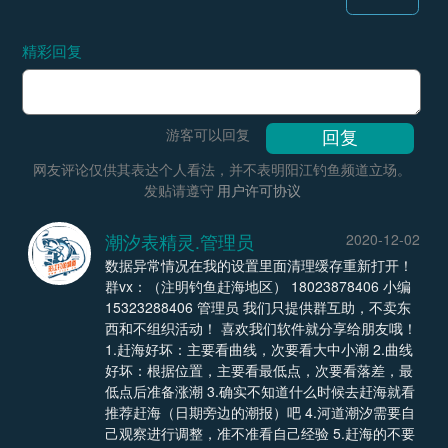
精彩回复
游客可以回复
网友评论仅供其表达个人看法，并不表明阳江钓鱼频道立场。
发贴请遵守
用户许可协议
潮汐表精灵.管理员
2020-12-02
数据异常情况在我的设置里面清理缓存重新打开！
群vx：（注明钓鱼赶海地区） 18023878406 小编
15323288406 管理员 我们只提供群互助，不卖东
西和不组织活动！ 喜欢我们软件就分享给朋友哦！
1.赶海好坏：主要看曲线，次要看大中小潮 2.曲线
好坏：根据位置，主要看最低点，次要看落差，最
低点后准备涨潮 3.确实不知道什么时候去赶海就看
推荐赶海（日期旁边的潮报）吧 4.河道潮汐需要自
己观察进行调整，准不准看自己经验 5.赶海的不要