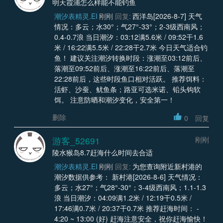
明天霞浦怎么样能不能钓鱼
潮汐表精灵.EI
刚刚
回复:
西洋岛[2026-8-7] 天气
情况：多云；水30°；气27°-33°；2-3级西南风；
0.4-0.7浪 当日潮汐：03:12满5.6米 / 09:52干1.6
米 / 16:22满5.5米 / 22:28干2.7米 今日天气适合钓
鱼！ 建议关注潮汐转换时段：涨潮至03:12前后、
落潮至09:52前后、涨潮至16:22前后、落潮至
22:28前后，这些时段鱼口相对活跃。 推荐饵料：
活虾、沙蚕、鱿鱼条；路亚可选米诺、铅头钩软
饵。 注意防晒和潮汐变化，安全第一！
删除
0
回复
游客_52691
刚刚
陵水猴岛8.7赶海什么时间去合适
潮汐表精灵.EI
刚刚
回复:
为您查询附近新村港的
潮汐数据供参考： 新村港[2026-8-6] 天气情况：
多云；水27°；气28°-30°；3-4级西南风；1.1-1.3
浪 当日潮汐：04:09满1.2米 / 12:19干0.5米 /
17:46满0.7米 / 20:37干0.7米 推荐赶海时间： -
4:20 ~ 13:00 (好) 赶海注意安全，祝你赶海愉快！