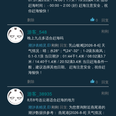
赶海时间： - 00:00 ~ 2:00 (好) 赶海注意安全，祝
你赶海愉快！
删除
0
回复
游客_548
刚刚
晚上九点多适合赶海吗
潮汐表精灵.EI
刚刚
回复:
乳山银滩[2026-8-6] 天
气情况：晴；水28°；气24°-32°；1-2级东南风；
0.1-0.1浪 当日潮汐：01:44干1.4米 / 08:02满3.7
米 / 14:40干1.4米 / 20:52满3.4米 当日赶海条件一
般，建议选择其他日期。 赶海注意安全，祝你赶
海愉快！
删除
0
回复
游客_38935
刚刚
8月8号连云港适合赶海的地方
潮汐表精灵.EI
刚刚
回复:
为您查询附近燕尾港的
潮汐数据供参考： 燕尾港[2026-8-8] 天气情况：