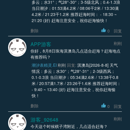
多云；水31°；气28°-30°；3-5级北风；0.4-1.3浪
当日潮汐：01:53满4.2米 / 08:06干2米 / 13:30满
4.2米 / 21:23干1.2米 推荐赶海时间： - 18:30 ~
21:20 (好) 赶海注意安全，祝你赶海愉快！
删除
0
回复
APP游客
刚刚
你好，8月8日珠海淇澳岛几点适合赶海？赶海地点
有推荐吗？
潮汐表精灵.EI
刚刚
回复:
淇澳岛[2026-8-8] 天气
情况：多云；水30°；气28°-31°；2-3级西风；
0.1-0.3浪 当日潮汐：05:34满2.6米 / 13:38干0.8
米 / 20:57满1.7米 / 23:26干1.6米 推荐赶海时间：
- 9:40 ~ 13:40 (好) 赶海注意安全，祝你赶海愉
快！
删除
0
回复
游客_92648
刚刚
今天这个时候棋子湾附近，几点适合赶海？