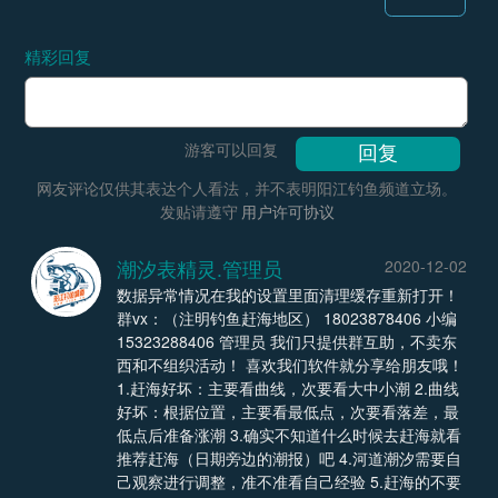
精彩回复
游客可以回复
网友评论仅供其表达个人看法，并不表明阳江钓鱼频道立场。
发贴请遵守
用户许可协议
潮汐表精灵.管理员
2020-12-02
数据异常情况在我的设置里面清理缓存重新打开！
群vx：（注明钓鱼赶海地区） 18023878406 小编
15323288406 管理员 我们只提供群互助，不卖东
西和不组织活动！ 喜欢我们软件就分享给朋友哦！
1.赶海好坏：主要看曲线，次要看大中小潮 2.曲线
好坏：根据位置，主要看最低点，次要看落差，最
低点后准备涨潮 3.确实不知道什么时候去赶海就看
推荐赶海（日期旁边的潮报）吧 4.河道潮汐需要自
己观察进行调整，准不准看自己经验 5.赶海的不要