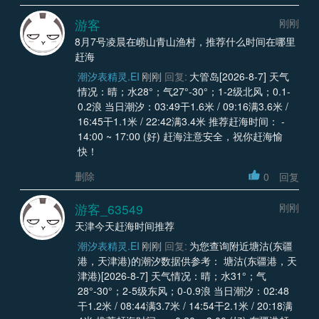
游客
刚刚
8月7号凌晨在崂山青山渔村，推荐什么时间在哪里
赶海
潮汐表精灵.EI
刚刚
回复:
大管岛[2026-8-7] 天气
情况：晴；水28°；气27°-30°；1-2级北风；0.1-
0.2浪 当日潮汐：03:49干1.6米 / 09:16满3.6米 /
16:45干1.1米 / 22:42满3.4米 推荐赶海时间： -
14:00 ~ 17:00 (好) 赶海注意安全，祝你赶海愉
快！
删除
0
回复
游客_63549
刚刚
天津今天赶海时间推荐
潮汐表精灵.EI
刚刚
回复:
为您查询附近塘沽(东疆
港，天津港)的潮汐数据供参考： 塘沽(东疆港，天
津港)[2026-8-7] 天气情况：晴；水31°；气
28°-30°；2-5级东风；0-0.9浪 当日潮汐：02:48
干1.2米 / 08:44满3.7米 / 14:54干2.1米 / 20:18满