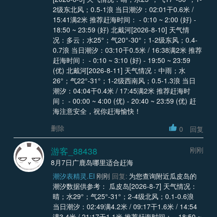
2级东北风；0.5-1浪 当日潮汐：02:01干0.6米 /
15:41满2米 推荐赶海时间： - 0:10 ~ 2:00 (好) -
18:50 ~ 23:59 (好) 北戴河[2026-8-10] 天气情
况：多云；水25°；气20°-30°；1-2级东风；0.4-
0.7浪 当日潮汐：03:10干0.5米 / 16:38满2米 推荐
赶海时间： - 0:10 ~ 3:10 (好) - 19:50 ~ 23:59
(优) 北戴河[2026-8-11] 天气情况：中雨；水
26°；气22°-31°；1-2级西南风；0.5-1.3浪 当日
潮汐：04:04干0.4米 / 17:45满2米 推荐赶海时
间： - 00:00 ~ 4:00 (优) - 20:40 ~ 23:59 (优) 赶
海注意安全，祝你赶海愉快！
删除
0
回复
游客_88438
刚刚
8月7日广鹿岛哪里适合赶海
潮汐表精灵.EI
刚刚
回复:
为您查询附近瓜皮岛的
潮汐数据供参考： 瓜皮岛[2026-8-7] 天气情况：
晴；水29°；气25°-31°；2-4级北风；0.1-0.6浪
当日潮汐：02:49满4.2米 / 09:17干1.6米 / 14:54
满3.4米 / 21:17干1.1米 推荐赶海时间： - 18:50 ~