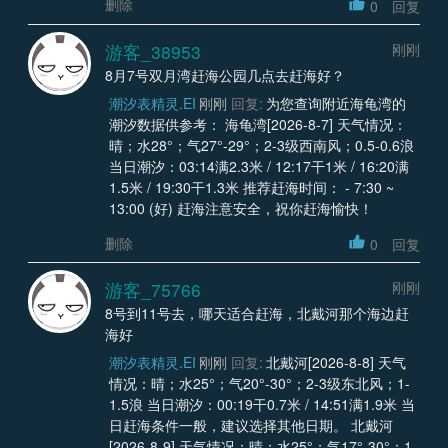
删除
0
回复
游客_38953
刚刚
8月7号双月湾赶海公园几点去赶海好？
潮汐表精灵.EI
刚刚
回复:
为您查询附近海龟湾的
潮汐数据供参考： 海龟湾[2026-8-7] 天气情况：
晴；水28°；气27°-29°；2-3级西南风；0.5-0.6浪
当日潮汐：03:14满2.3米 / 12:17干1米 / 16:20满
1.5米 / 19:30干1.3米 推荐赶海时间： - 7:30 ~
13:00 (好) 赶海注意安全，祝你赶海愉快！
删除
0
回复
游客_75766
刚刚
8号到11号去，哪天适合赶海，北戴河那个海边赶
海好
潮汐表精灵.EI
刚刚
回复:
北戴河[2026-8-8] 天气
情况：晴；水25°；气20°-30°；2-3级东北风；1-
1.5浪 当日潮汐：00:19干0.7米 / 14:51满1.9米 当
日赶海条件一般，建议选择其他日期。 北戴河
[2026-8-9] 天气情况：晴；水25°；气17°-30°；1-