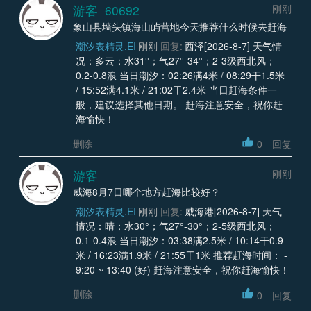
游客_60692
刚刚
象山县墙头镇海山屿营地今天推荐什么时候去赶海
潮汐表精灵.EI
刚刚
回复:
西泽[2026-8-7] 天气情
况：多云；水31°；气27°-34°；2-3级西北风；
0.2-0.8浪 当日潮汐：02:26满4米 / 08:29干1.5米
/ 15:52满4.1米 / 21:02干2.4米 当日赶海条件一
般，建议选择其他日期。 赶海注意安全，祝你赶
海愉快！
删除
0
回复
游客
刚刚
威海8月7日哪个地方赶海比较好？
潮汐表精灵.EI
刚刚
回复:
威海港[2026-8-7] 天气
情况：晴；水30°；气27°-30°；2-5级西北风；
0.1-0.4浪 当日潮汐：03:38满2.5米 / 10:14干0.9
米 / 16:23满1.9米 / 21:55干1米 推荐赶海时间： -
9:20 ~ 13:40 (好) 赶海注意安全，祝你赶海愉快！
删除
0
回复