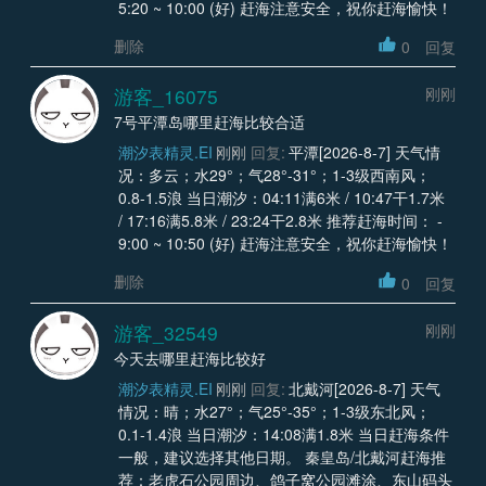
5:20 ~ 10:00 (好) 赶海注意安全，祝你赶海愉快！
删除
0
回复
游客_16075
刚刚
7号平潭岛哪里赶海比较合适
潮汐表精灵.EI
刚刚
回复:
平潭[2026-8-7] 天气情
况：多云；水29°；气28°-31°；1-3级西南风；
0.8-1.5浪 当日潮汐：04:11满6米 / 10:47干1.7米
/ 17:16满5.8米 / 23:24干2.8米 推荐赶海时间： -
9:00 ~ 10:50 (好) 赶海注意安全，祝你赶海愉快！
删除
0
回复
游客_32549
刚刚
今天去哪里赶海比较好
潮汐表精灵.EI
刚刚
回复:
北戴河[2026-8-7] 天气
情况：晴；水27°；气25°-35°；1-3级东北风；
0.1-1.4浪 当日潮汐：14:08满1.8米 当日赶海条件
一般，建议选择其他日期。 秦皇岛/北戴河赶海推
荐：老虎石公园周边、鸽子窝公园滩涂、东山码头