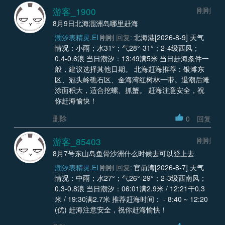
游客_1900
刚刚
8月9日北海涠洲岛哪里赶海
潮汐表精灵.EI
刚刚
回复:
北海港[2026-8-9] 天气
情况：小雨；水31°；气28°-31°；2-4级西风；
0.4-0.6浪 当日潮汐：13:49满5米 当日赶海条件一
般，建议选择其他日期。 北海赶海推荐：银滩东
区、冠头岭礁石区、金海湾红树林一带。退潮后滩
涂面积大，适合挖螺、抓蟹。 赶海注意安全，祝
你赶海愉快！
删除
0
回复
游客_85403
刚刚
8月7号东山岛鱼骨沙洲什么时候去可以登上去
潮汐表精灵.EI
刚刚
回复:
官前湾[2026-8-7] 天气
情况：中雨；水27°；气26°-29°；2-3级西南风；
0.3-0.8浪 当日潮汐：06:01满2.9米 / 12:21干0.3
米 / 19:30满2.7米 推荐赶海时间： - 8:40 ~ 12:20
(优) 赶海注意安全，祝你赶海愉快！