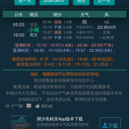
前一天
2026-08-07
潮历
后一天
日长
潮况
潮汐
天气
风
晴
03:50
满潮
1.9米
4级
05:03
廿五
22.6km/h
10:10
干潮
0.8米
气温29.63°C
小潮
~
15:57
满潮
1.8米
北风
水温30.15°C
19:00
死汛
22:39
干潮
0.6米
1.02米浪
气压1006hpa
涨潮时间： 10:10 - 15:57(1.8米)；22:39 - 23:59(??米)
退潮时间： 03:50 - 10:10(0.8米)；15:57 - 22:39(0.6米)；
推荐赶海时间：6:10 - 10:10点(好)；18:40 - 22:40点(好)；
最佳鱼口时间：2-4点；9-11点；15-17点；21-23点；
地区、地图按钮可以帮助你找到目的地
潮汐表数据来自国家海洋信息中心
配重流速：根据潮汐推算而出，只能用于钓组配重参考。
本潮汐为天文潮位，不包括由于气象或其他因素造成的增减水变化
在特殊情况下，还应考虑台风、寒潮和洪水等因素。
1***W
60142
潮汐表精灵App版本下载
全国潮汐表和天气风浪查询软件。
下载