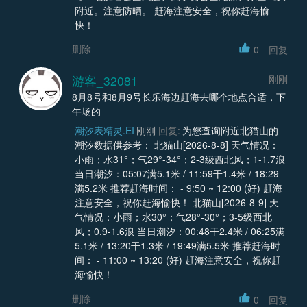
附近。注意防晒。 赶海注意安全，祝你赶海愉
快！
删除
0
回复
游客_32081
刚刚
8月8号和8月9号长乐海边赶海去哪个地点合适，下
午场的
潮汐表精灵.EI
刚刚
回复:
为您查询附近北猫山的
潮汐数据供参考： 北猫山[2026-8-8] 天气情况：
小雨；水31°；气29°-34°；2-3级西北风；1-1.7浪
当日潮汐：05:07满5.1米 / 11:59干1.4米 / 18:29
满5.2米 推荐赶海时间： - 9:50 ~ 12:00 (好) 赶海
注意安全，祝你赶海愉快！ 北猫山[2026-8-9] 天
气情况：小雨；水30°；气28°-30°；3-5级西北
风；0.9-1.6浪 当日潮汐：00:48干2.4米 / 06:25满
5.1米 / 13:20干1.3米 / 19:49满5.5米 推荐赶海时
间： - 11:00 ~ 13:20 (好) 赶海注意安全，祝你赶
海愉快！
删除
0
回复