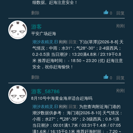
细数据。赶海注意安全！
删除
0
回复
游客
刚刚
平安广场赶海
潮汐表精灵.EI
刚刚
回复:
下泊(草潭)[2026-8-8] 天
气情况：中雨；水31°；气28°-30°；2-4级西风；
0.2-0.5浪 当日潮汐：13:20满4.8米 / 23:19干0.8
米 推荐赶海时间： - 18:50 ~ 23:20 (优) 赶海注意
安全，祝你赶海愉快！
删除
0
回复
游客_58786
刚刚
8月10号中海黄金海岸适合赶海吗
潮汐表精灵.EI
刚刚
回复:
为您查询附近海门港的
潮汐数据供参考： 海门港[2026-8-10] 天气情况：
小雨；水27°；气28°-35°；2-3级西风；0.8-1浪
当日潮汐：00:01满1.7米 / 03:31干1.4米 / 07:05
满1.6米 / 16:15干0.1米 推荐赶海时间： - 7:20 ~