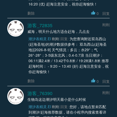
16:20 (优) 赶海注意安全，祝你赶海愉快！
删除
0
回复
游客_72835
刚刚
威海，明天什么地方适合赶海，几点去
潮汐表精灵.EI
刚刚
回复:
为您查询附近双岛西山
(赶海圣地)的潮汐数据供参考： 双岛西山(赶海圣
地)[2026-8-9] 天气情况：多云；水29°；气
26°-28°；3-5级东北风；0.4-0.7浪 当日潮汐：
06:11满2.4米 / 13:42干0.8米 / 19:28满1.8米 推荐
赶海时间： - 9:20 ~ 13:40 (好) 赶海注意安全，祝
你赶海愉快！
删除
0
回复
游客_76390
刚刚
生物岛这边潮汐明天最小是什么时候
潮汐表精灵.EI
刚刚
回复:
您好，该地点暂未匹配
到潮汐/赶海推荐数据，请在小程序内搜索查看详