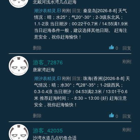
北戴河浅水湾几点赶海
潮汐表精灵.EI
刚刚
回复:
秦皇岛[2026-8-8] 天气
情况：晴；水25°；气20°-30°；2-3级东北风；
1.1-2浪 当日潮汐：00:22干0.7米 / 14:55满1.9米
当日赶海条件一般，建议选择其他日期。 赶海注
意安全，祝你赶海愉快！
删除
0
回复
游客_72876
刚刚
唐家湾赶海
潮汐表精灵.EI
刚刚
回复:
珠海(香洲)[2026-8-8] 天
气情况：晴；水30°；气28°-35°；1-2级西风；
0.3-0.4浪 当日潮汐：04:53满2.3米 / 13:01干0.6
米 推荐赶海时间： - 8:30 ~ 13:00 (好) 赶海注意
安全，祝你赶海愉快！
删除
0
回复
游客_42035
刚刚
沙湾水道几点钓鱼合适