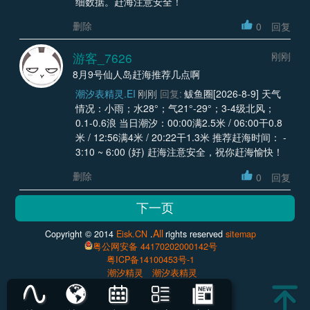
细数据。赶海注意安全！
删除
0
回复
游客_7626
刚刚
8月9号仙人岛赶海推荐几点啊
潮汐表精灵.EI
刚刚
回复:
鲅鱼圈[2026-8-9] 天气
情况：小雨；水28°；气21°-29°；3-4级北风；
0.1-0.6浪 当日潮汐：00:00满2.5米 / 06:00干0.8
米 / 12:56满4米 / 20:22干1.3米 推荐赶海时间： -
3:10 ~ 6:00 (好) 赶海注意安全，祝你赶海愉快！
删除
0
回复
All
Copyright © 2014
Eisk.CN
.
rights reserved
sitemap
粤公网安备 44170202000142号
粤ICP备14100453号-1
潮汐精灵
潮汐表精灵