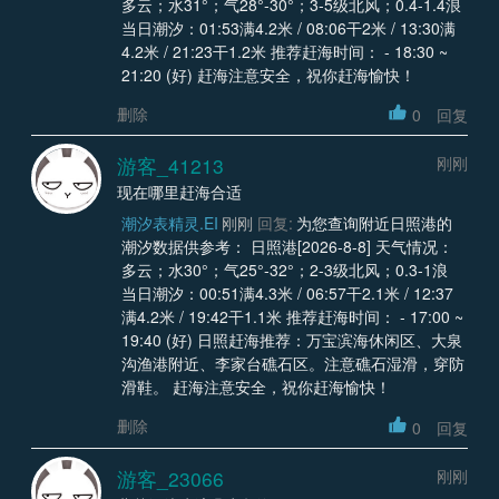
多云；水31°；气28°-30°；3-5级北风；0.4-1.4浪
当日潮汐：01:53满4.2米 / 08:06干2米 / 13:30满
4.2米 / 21:23干1.2米 推荐赶海时间： - 18:30 ~
21:20 (好) 赶海注意安全，祝你赶海愉快！
删除
0
回复
游客_41213
刚刚
现在哪里赶海合适
潮汐表精灵.EI
刚刚
回复:
为您查询附近日照港的
潮汐数据供参考： 日照港[2026-8-8] 天气情况：
多云；水30°；气25°-32°；2-3级北风；0.3-1浪
当日潮汐：00:51满4.3米 / 06:57干2.1米 / 12:37
满4.2米 / 19:42干1.1米 推荐赶海时间： - 17:00 ~
19:40 (好) 日照赶海推荐：万宝滨海休闲区、大泉
沟渔港附近、李家台礁石区。注意礁石湿滑，穿防
滑鞋。 赶海注意安全，祝你赶海愉快！
删除
0
回复
游客_23066
刚刚