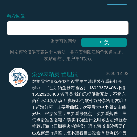
精彩回复
游客可以回复
网友评论仅供其表达个人看法，并不表明阳江钓鱼频道立场。
发贴请遵守
用户许可协议
潮汐表精灵.管理员
2020-12-02
数据异常情况在我的设置里面清理缓存重新打开！
群vx：（注明钓鱼赶海地区） 18023878406 小编
15323288406 管理员 我们只提供群互助，不卖东
西和不组织活动！ 喜欢我们软件就分享给朋友哦！
1.赶海好坏：主要看曲线，次要看大中小潮 2.曲线
好坏：根据位置，主要看最低点，次要看落差，最
低点后准备涨潮 3.确实不知道什么时候去赶海就看
推荐赶海（日期旁边的潮报）吧 4.河道潮汐需要自
己观察进行调整，准不准看自己经验 5.赶海的不要