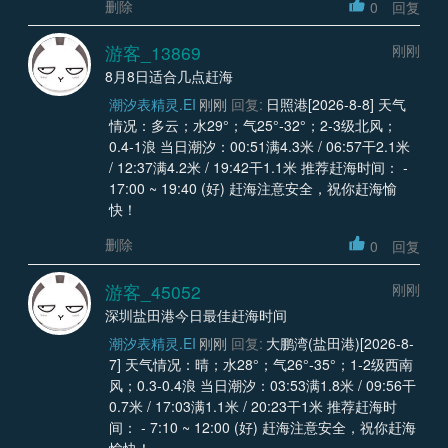
删除
0
回复
游客_13869
刚刚
8月8日适合几点赶海
潮汐表精灵.EI
刚刚
回复:
日照港[2026-8-8] 天气
情况：多云；水29°；气25°-32°；2-3级北风；
0.4-1浪 当日潮汐：00:51满4.3米 / 06:57干2.1米
/ 12:37满4.2米 / 19:42干1.1米 推荐赶海时间： -
17:00 ~ 19:40 (好) 赶海注意安全，祝你赶海愉
快！
删除
0
回复
游客_45052
刚刚
深圳盐田港今日最佳赶海时间
潮汐表精灵.EI
刚刚
回复:
大鹏湾(盐田港)[2026-8-
7] 天气情况：晴；水28°；气26°-35°；1-2级西南
风；0.3-0.4浪 当日潮汐：03:53满1.8米 / 09:56干
0.7米 / 17:03满1.1米 / 20:23干1米 推荐赶海时
间： - 7:10 ~ 12:00 (好) 赶海注意安全，祝你赶海
愉快！