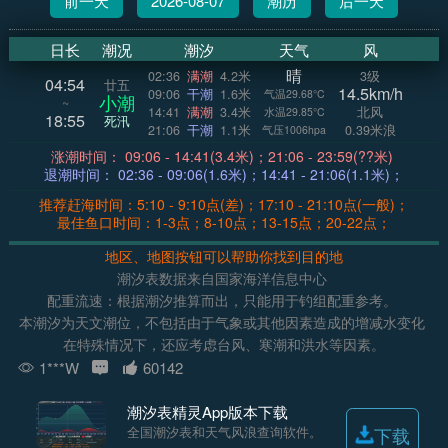
前一天
2026-08-07
潮历
后一天
日长
潮况
潮汐
天气
风
晴
02:36
满潮
4.2米
3级
04:54
廿五
14.5km/h
09:06
干潮
1.6米
气温29.68°C
小潮
~
14:41
满潮
3.4米
北风
水温29.85°C
18:55
死汛
21:06
干潮
1.1米
0.39米浪
气压1006hpa
涨潮时间： 09:06 - 14:41(3.4米)；21:06 - 23:59(??米)
退潮时间： 02:36 - 09:06(1.6米)；14:41 - 21:06(1.1米)；
推荐赶海时间：5:10 - 9:10点(差)；17:10 - 21:10点(一般)；
最佳鱼口时间：1-3点；8-10点；13-15点；20-22点；
地区、地图按钮可以帮助你找到目的地
潮汐表数据来自国家海洋信息中心
配重流速：根据潮汐推算而出，只能用于钓组配重参考。
本潮汐为天文潮位，不包括由于气象或其他因素造成的增减水变化
在特殊情况下，还应考虑台风、寒潮和洪水等因素。
1***W
60142
潮汐表精灵App版本下载
全国潮汐表和天气风浪查询软件。
下载