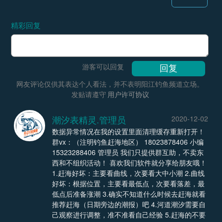
精彩回复
游客可以回复
网友评论仅供其表达个人看法，并不表明阳江钓鱼频道立场。
发贴请遵守
用户许可协议
潮汐表精灵.管理员
2020-12-02
数据异常情况在我的设置里面清理缓存重新打开！
群vx：（注明钓鱼赶海地区） 18023878406 小编
15323288406 管理员 我们只提供群互助，不卖东
西和不组织活动！ 喜欢我们软件就分享给朋友哦！
1.赶海好坏：主要看曲线，次要看大中小潮 2.曲线
好坏：根据位置，主要看最低点，次要看落差，最
低点后准备涨潮 3.确实不知道什么时候去赶海就看
推荐赶海（日期旁边的潮报）吧 4.河道潮汐需要自
己观察进行调整，准不准看自己经验 5.赶海的不要