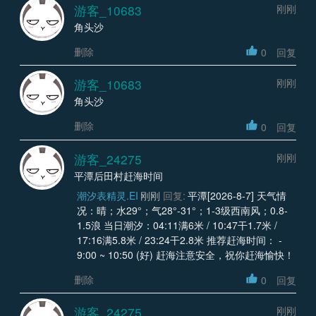
游客_10683
刚刚
角头沙
删除
0
回复
游客_10683
刚刚
角头沙
删除
0
回复
游客_24275
刚刚
平潭后田村赶海时间
潮汐表精灵.EI
刚刚
回复:
平潭[2026-8-7] 天气情
况：晴；水29°；气28°-31°；1-3级西南风；0.8-
1.5浪 当日潮汐：04:11满6米 / 10:47干1.7米 /
17:16满5.8米 / 23:24干2.8米 推荐赶海时间： -
9:00 ~ 10:50 (好) 赶海注意安全，祝你赶海愉快！
删除
0
回复
游客_24275
刚刚