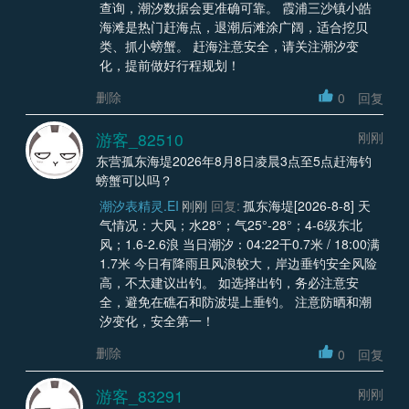
查询，潮汐数据会更准确可靠。 霞浦三沙镇小皓
海滩是热门赶海点，退潮后滩涂广阔，适合挖贝
类、抓小螃蟹。 赶海注意安全，请关注潮汐变
化，提前做好行程规划！
删除
0
回复
游客_82510
刚刚
东营孤东海堤2026年8月8日凌晨3点至5点赶海钓
螃蟹可以吗？
潮汐表精灵.EI
刚刚
回复:
孤东海堤[2026-8-8] 天
气情况：大风；水28°；气25°-28°；4-6级东北
风；1.6-2.6浪 当日潮汐：04:22干0.7米 / 18:00满
1.7米 今日有降雨且风浪较大，岸边垂钓安全风险
高，不太建议出钓。 如选择出钓，务必注意安
全，避免在礁石和防波堤上垂钓。 注意防晒和潮
汐变化，安全第一！
删除
0
回复
游客_83291
刚刚