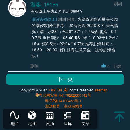
游客_19155
刚刚
黑石礁上午九点可以赶海吗？
潮汐表精灵.EI
刚刚
回复:
为您查询附近星海公园
的潮汐数据供参考： 星海公园[2026-8-7] 天气情
况：晴；水28°；气26°-37°；1-4级西北风；0.1-
0.7浪 当日潮汐：03:40满3.1米 / 10:03干1.2米 /
15:41满2.5米 / 22:04干0.7米 推荐赶海时间： -
18:50 ~ 22:00 (好) 赶海注意安全，祝你赶海愉
快！
删除
0
回复
All
Copyright © 2014
Eisk.CN
.
rights reserved
sitemap
粤公网安备 44170202000142号
粤ICP备14100453号-1
潮汐精灵
潮汐表精灵
地区
地图
潮历
鱼库
文章