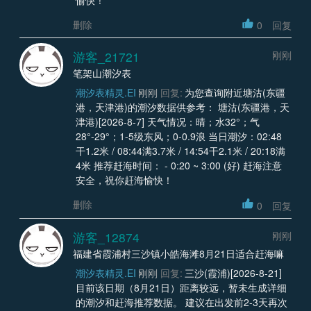
删除
0
回复
游客_21721
刚刚
笔架山潮汐表
潮汐表精灵.EI
刚刚
回复:
为您查询附近塘沽(东疆
港，天津港)的潮汐数据供参考： 塘沽(东疆港，天
津港)[2026-8-7] 天气情况：晴；水32°；气
28°-29°；1-5级东风；0-0.9浪 当日潮汐：02:48
干1.2米 / 08:44满3.7米 / 14:54干2.1米 / 20:18满
4米 推荐赶海时间： - 0:20 ~ 3:00 (好) 赶海注意
安全，祝你赶海愉快！
删除
0
回复
游客_12874
刚刚
福建省霞浦村三沙镇小皓海滩8月21日适合赶海嘛
潮汐表精灵.EI
刚刚
回复:
三沙(霞浦)[2026-8-21]
目前该日期（8月21日）距离较远，暂未生成详细
的潮汐和赶海推荐数据。 建议在出发前2-3天再次