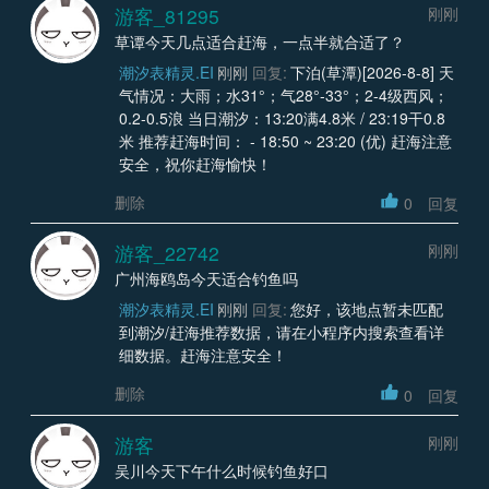
游客_81295
刚刚
草谭今天几点适合赶海，一点半就合适了？
潮汐表精灵.EI
刚刚
回复:
下泊(草潭)[2026-8-8] 天
气情况：大雨；水31°；气28°-33°；2-4级西风；
0.2-0.5浪 当日潮汐：13:20满4.8米 / 23:19干0.8
米 推荐赶海时间： - 18:50 ~ 23:20 (优) 赶海注意
安全，祝你赶海愉快！
删除
0
回复
游客_22742
刚刚
广州海鸥岛今天适合钓鱼吗
潮汐表精灵.EI
刚刚
回复:
您好，该地点暂未匹配
到潮汐/赶海推荐数据，请在小程序内搜索查看详
细数据。赶海注意安全！
删除
0
回复
游客
刚刚
吴川今天下午什么时候钓鱼好口