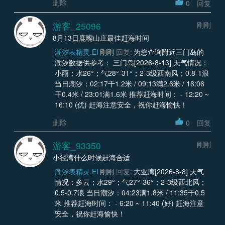
删除
0
回复
游客_25096
刚刚
8月13日鹿嘴山庄最佳赶海时间
潮汐表精灵.EI
刚刚
回复:
为您查询附近三门岛的
潮汐数据供参考： 三门岛[2026-8-13] 天气情况：
小雨；水26°；气28°-31°；2-3级西南风；0.8-1浪
当日潮汐：02:17干1.2米 / 09:13满2.6米 / 16:06
干0.4米 / 23:01满1.6米 推荐赶海时间： - 12:20 ~
16:10 (优) 赶海注意安全，祝你赶海愉快！
删除
0
回复
游客_93350
刚刚
小径湾什么时候赶海合适
潮汐表精灵.EI
刚刚
回复:
大亚湾[2026-8-8] 天气
情况：多云；水29°；气27°-36°；2-3级西北风；
0.5-0.7浪 当日潮汐：04:23满1.8米 / 11:35干0.5
米 推荐赶海时间： - 6:20 ~ 11:40 (好) 赶海注意
安全，祝你赶海愉快！