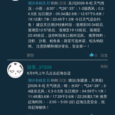
潮汐表精灵.EI
刚刚
回复:
吴川[2026-8-8] 天气情
况：小雨；水30°；气26°-33°；1-2级西风；0.2-
0.5浪 当日潮汐：05:34满2.9米 / 12:57干0.8米 /
19:12满1.7米 / 23:45干1.3米 今日天气适合钓
鱼！ 建议关注潮汐转换时段：涨潮至05:34前后、
落潮至12:57前后、涨潮至19:12前后、落潮至
23:45前后，这些时段鱼口相对活跃。 推荐饵料：
活虾、沙蚕、鱿鱼条；路亚可选米诺、铅头钩软
饵。 注意防晒和潮汐变化，安全第一！
删除
0
回复
游客_37209
刚刚
8月9号上午几点去赶海合适
潮汐表精灵.EI
刚刚
回复:
塘沽(东疆港，天津港)
[2026-8-9] 天气情况：晴；水30°；气24°-26°；2-
4级东北风；0.3-0.5浪 当日潮汐：04:59干1.1米 /
11:48满3.6米 / 17:29干2.6米 / 22:26满3.7米 推荐
赶海时间： - 2:00 ~ 5:00 (好) 赶海注意安全，祝
你赶海愉快！