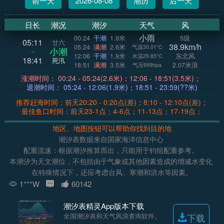
前一天
2026-08-08
潮历
后一天
日长
潮况
潮汐
天气
风
小雨
00:24
干潮
1.9米
5级
05:11
廿六
38.9km/h
05:24
满潮
2.6米
气温30.01°C
小潮
~
12:06
干潮
1.9米
东北风
水温29.85°C
18:41
死汛
18:51
满潮
3.5米
2.07米浪
气压999hpa
涨潮时间： 00:24 - 05:24(2.6米)；12:06 - 18:51(3.5米)；
退潮时间： 05:24 - 12:06(1.9米)；18:51 - 23:59(??米)
推荐赶海时间：前天20:20 - 0:20点(差)；8:10 - 12:10点(差)；
最佳鱼口时间：前天23-1点；4-6点；11-13点；17-19点；
地区、地图按钮可以帮助你找到目的地
潮汐表数据来自国家海洋信息中心
配重流速：根据潮汐推算而出，只能用于钓组配重参考。
本潮汐为天文潮位，不包括由于气象或其他因素造成的增减水变化
在特殊情况下，还应考虑台风、寒潮和洪水等因素。
1***W
60142
潮汐表精灵App版本下载
全国潮汐表和天气风浪查询软件。
下载