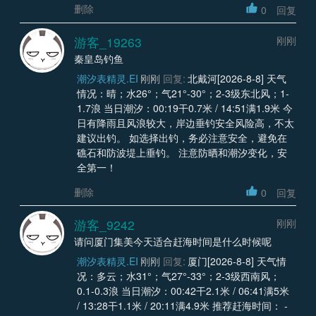
删除
0
回复
游客_19263
刚刚
秦皇岛钓鱼
潮汐表精灵.EI
刚刚
回复:
北戴河[2026-8-8] 天气
情况：晴；水26°；气21°-30°；2-3级东北风；1-
1.7浪 当日潮汐：00:19干0.7米 / 14:51满1.9米 今
日有降雨且风浪较大，岸边垂钓安全风险高，不太
建议出钓。 如选择出钓，务必注意安全，避免在
礁石和防波堤上垂钓。 注意防晒和潮汐变化，安
全第一！
删除
0
回复
游客_9242
刚刚
请问厦门集美今天适合赶海时间是什么时候呢
潮汐表精灵.EI
刚刚
回复:
厦门[2026-8-8] 天气情
况：多云；水31°；气27°-33°；2-3级西南风；
0.1-0.3浪 当日潮汐：00:42干2.1米 / 06:41满5米
/ 13:28干1.1米 / 20:11满4.9米 推荐赶海时间： -