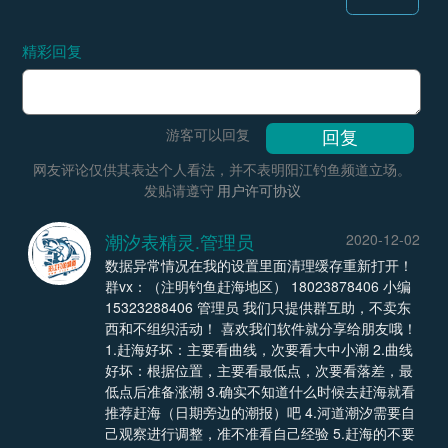
精彩回复
游客可以回复
网友评论仅供其表达个人看法，并不表明阳江钓鱼频道立场。
发贴请遵守
用户许可协议
潮汐表精灵.管理员
2020-12-02
数据异常情况在我的设置里面清理缓存重新打开！
群vx：（注明钓鱼赶海地区） 18023878406 小编
15323288406 管理员 我们只提供群互助，不卖东
西和不组织活动！ 喜欢我们软件就分享给朋友哦！
1.赶海好坏：主要看曲线，次要看大中小潮 2.曲线
好坏：根据位置，主要看最低点，次要看落差，最
低点后准备涨潮 3.确实不知道什么时候去赶海就看
推荐赶海（日期旁边的潮报）吧 4.河道潮汐需要自
己观察进行调整，准不准看自己经验 5.赶海的不要