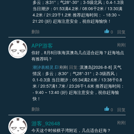
多云；水31°；气28°-30°；3-5级北风；0.4-1.3浪
当日潮汐：01:53满4.2米 / 08:06干2米 / 13:30满
4.2米 / 21:23干1.2米 推荐赶海时间： - 18:30 ~
21:20 (好) 赶海注意安全，祝你赶海愉快！
删除
0
回复
APP游客
刚刚
你好，8月8日珠海淇澳岛几点适合赶海？赶海地点
有推荐吗？
潮汐表精灵.EI
刚刚
回复:
淇澳岛[2026-8-8] 天气
情况：多云；水30°；气28°-31°；2-3级西风；
0.1-0.3浪 当日潮汐：05:34满2.6米 / 13:38干0.8
米 / 20:57满1.7米 / 23:26干1.6米 推荐赶海时间：
- 9:40 ~ 13:40 (好) 赶海注意安全，祝你赶海愉
快！
删除
0
回复
游客_92648
刚刚
今天这个时候棋子湾附近，几点适合赶海？