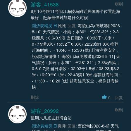
游客_41538
刚刚
8月10号跟11号阳江海陵岛附近具体哪个位置赶海
最好，赶海最佳时刻是什么时候
潮汐表精灵.EI
刚刚
回复:
海陵山岛(闸坡港)[2026-
8-10] 天气情况：小雨；水30°；气28°-32°；2-3
级西风；0.6-0.9浪 当日潮汐：00:38干1.6米 /
07:19满3米 / 15:32干0.3米 / 22:28满1.8米 推荐
赶海时间： - 10:40 ~ 15:30 (优) 赶海注意安全，
祝你赶海愉快！ 海陵山岛(闸坡港)[2026-8-11] 天
气情况：多云；水29°；气28°-31°；2-3级西风；
0.6-0.7浪 当日潮汐：02:03干1.5米 / 08:23满3.2
米 / 16:20干0.1米 / 22:43满1.9米 推荐赶海时间：
- 11:30 ~ 16:20 (优) 赶海注意安全，祝你赶海愉
快！
删除
0
回复
游客_20992
刚刚
星期六几点去赶海合适
潮汐表精灵.EI
刚刚
回复:
曹妃甸[2026-8-6] 天气