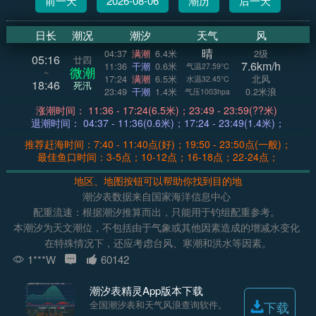
前一天
2026-08-06
潮历
后一天
日长
潮况
潮汐
天气
风
晴
04:37
满潮
6.4米
2级
05:16
廿四
7.6km/h
11:36
干潮
0.6米
气温27.59°C
微潮
~
17:24
满潮
6.5米
北风
水温32.45°C
18:46
死汛
23:49
干潮
1.4米
0.2米浪
气压1003hpa
涨潮时间： 11:36 - 17:24(6.5米)；23:49 - 23:59(??米)
退潮时间： 04:37 - 11:36(0.6米)；17:24 - 23:49(1.4米)；
推荐赶海时间：7:40 - 11:40点(好)；19:50 - 23:50点(一般)；
最佳鱼口时间：3-5点；10-12点；16-18点；22-24点；
地区、地图按钮可以帮助你找到目的地
潮汐表数据来自国家海洋信息中心
配重流速：根据潮汐推算而出，只能用于钓组配重参考。
本潮汐为天文潮位，不包括由于气象或其他因素造成的增减水变化
在特殊情况下，还应考虑台风、寒潮和洪水等因素。
1***W
60142
潮汐表精灵App版本下载
全国潮汐表和天气风浪查询软件。
下载