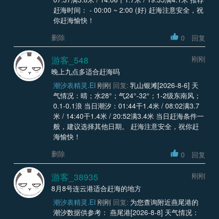
赶海时间： - 00:00 ~ 2:00 (好) 赶海注意安全，祝
你赶海愉快！
删除
0
回复
游客_548
刚刚
晚上九点多适合赶海吗
潮汐表精灵.EI
刚刚
回复:
乳山银滩[2026-8-6] 天
气情况：晴；水28°；气24°-32°；1-2级东南风；
0.1-0.1浪 当日潮汐：01:44干1.4米 / 08:02满3.7
米 / 14:40干1.4米 / 20:52满3.4米 当日赶海条件一
般，建议选择其他日期。 赶海注意安全，祝你赶
海愉快！
删除
0
回复
游客_38935
刚刚
8月8号连云港适合赶海的地方
潮汐表精灵.EI
刚刚
回复:
为您查询附近燕尾港的
潮汐数据供参考： 燕尾港[2026-8-8] 天气情况：