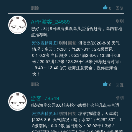
删除
0
回复
APP游客_24589
刚刚
您好，8月8日珠海淇澳岛几点适合赶海，岛内有地
点推荐吗
潮汐表精灵.EI
刚刚
回复:
淇澳岛[2026-8-8] 天气
情况：多云；水30°；气28°-31°；2-3级西风；
0.1-0.3浪 当日潮汐：05:34满2.6米 / 13:38干0.8
米 / 20:57满1.7米 / 23:26干1.6米 推荐赶海时间：
- 9:40 ~ 13:40 (好) 赶海注意安全，祝你赶海愉
快！
删除
0
回复
游客_78549
刚刚
临港海岸公园8.6想去挖小螃蟹什么的几点去合适
潮汐表精灵.EI
刚刚
回复:
塘沽(东疆港，天津港)
[2026-8-6] 天气情况：晴；水32°；气28°-33°；1-
2级南风；0-0.2浪 当日潮汐：02:02干1.3米 /
07:37满3.8米 / 14:06干1.7米 / 19:35满4.1米 推荐