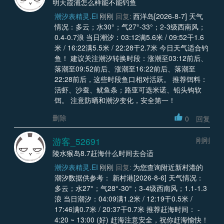
明天霞浦怎么样能不能钓鱼
潮汐表精灵.EI
刚刚
回复:
西洋岛[2026-8-7] 天气
情况：多云；水30°；气27°-33°；2-3级西南风；
0.4-0.7浪 当日潮汐：03:12满5.6米 / 09:52干1.6
米 / 16:22满5.5米 / 22:28干2.7米 今日天气适合钓
鱼！ 建议关注潮汐转换时段：涨潮至03:12前后、
落潮至09:52前后、涨潮至16:22前后、落潮至
22:28前后，这些时段鱼口相对活跃。 推荐饵料：
活虾、沙蚕、鱿鱼条；路亚可选米诺、铅头钩软
饵。 注意防晒和潮汐变化，安全第一！
删除
0
回复
游客_52691
刚刚
陵水猴岛8.7赶海什么时间去合适
潮汐表精灵.EI
刚刚
回复:
为您查询附近新村港的
潮汐数据供参考： 新村港[2026-8-6] 天气情况：
多云；水27°；气28°-30°；3-4级西南风；1.1-1.3
浪 当日潮汐：04:09满1.2米 / 12:19干0.5米 /
17:46满0.7米 / 20:37干0.7米 推荐赶海时间： -
4:20 ~ 13:00 (好) 赶海注意安全，祝你赶海愉快！