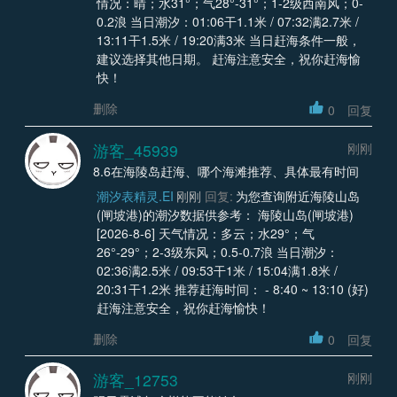
情况：晴；水31°；气28°-31°；1-2级西南风；0-
0.2浪 当日潮汐：01:06干1.1米 / 07:32满2.7米 /
13:11干1.5米 / 19:20满3米 当日赶海条件一般，
建议选择其他日期。 赶海注意安全，祝你赶海愉
快！
删除
0
回复
游客_45939
刚刚
8.6在海陵岛赶海、哪个海滩推荐、具体最有时间
潮汐表精灵.EI
刚刚
回复:
为您查询附近海陵山岛
(闸坡港)的潮汐数据供参考： 海陵山岛(闸坡港)
[2026-8-6] 天气情况：多云；水29°；气
26°-29°；2-3级东风；0.5-0.7浪 当日潮汐：
02:36满2.5米 / 09:53干1米 / 15:04满1.8米 /
20:31干1.2米 推荐赶海时间： - 8:40 ~ 13:10 (好)
赶海注意安全，祝你赶海愉快！
删除
0
回复
游客_12753
刚刚