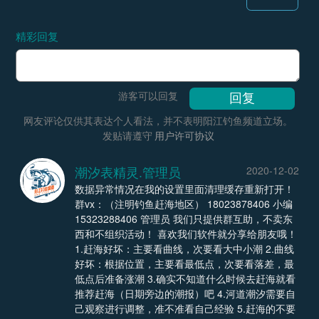
精彩回复
游客可以回复
网友评论仅供其表达个人看法，并不表明阳江钓鱼频道立场。
发贴请遵守
用户许可协议
潮汐表精灵.管理员
2020-12-02
数据异常情况在我的设置里面清理缓存重新打开！
群vx：（注明钓鱼赶海地区） 18023878406 小编
15323288406 管理员 我们只提供群互助，不卖东
西和不组织活动！ 喜欢我们软件就分享给朋友哦！
1.赶海好坏：主要看曲线，次要看大中小潮 2.曲线
好坏：根据位置，主要看最低点，次要看落差，最
低点后准备涨潮 3.确实不知道什么时候去赶海就看
推荐赶海（日期旁边的潮报）吧 4.河道潮汐需要自
己观察进行调整，准不准看自己经验 5.赶海的不要