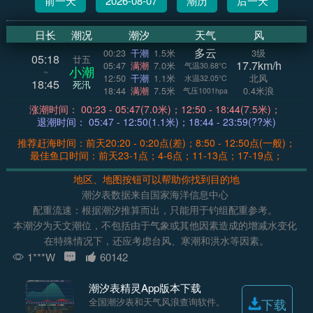
前一天
2026-08-07
潮历
后一天
日长
潮况
潮汐
天气
风
多云
00:23
干潮
1.5米
3级
05:18
廿五
17.7km/h
05:47
满潮
7.0米
气温30.68°C
小潮
~
12:50
干潮
1.1米
北风
水温32.05°C
18:45
死汛
18:44
满潮
7.5米
0.4米浪
气压1001hpa
涨潮时间： 00:23 - 05:47(7.0米)；12:50 - 18:44(7.5米)；
退潮时间： 05:47 - 12:50(1.1米)；18:44 - 23:59(??米)
推荐赶海时间：前天20:20 - 0:20点(差)；8:50 - 12:50点(一般)；
最佳鱼口时间：前天23-1点；4-6点；11-13点；17-19点；
地区、地图按钮可以帮助你找到目的地
潮汐表数据来自国家海洋信息中心
配重流速：根据潮汐推算而出，只能用于钓组配重参考。
本潮汐为天文潮位，不包括由于气象或其他因素造成的增减水变化
在特殊情况下，还应考虑台风、寒潮和洪水等因素。
1***W
60142
潮汐表精灵App版本下载
全国潮汐表和天气风浪查询软件。
下载