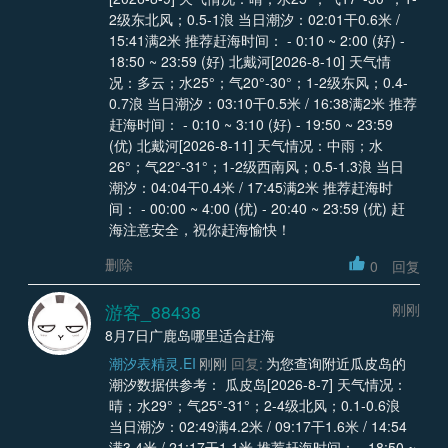
2级东北风；0.5-1浪 当日潮汐：02:01干0.6米 /
15:41满2米 推荐赶海时间： - 0:10 ~ 2:00 (好) -
18:50 ~ 23:59 (好) 北戴河[2026-8-10] 天气情
况：多云；水25°；气20°-30°；1-2级东风；0.4-
0.7浪 当日潮汐：03:10干0.5米 / 16:38满2米 推荐
赶海时间： - 0:10 ~ 3:10 (好) - 19:50 ~ 23:59
(优) 北戴河[2026-8-11] 天气情况：中雨；水
26°；气22°-31°；1-2级西南风；0.5-1.3浪 当日
潮汐：04:04干0.4米 / 17:45满2米 推荐赶海时
间： - 00:00 ~ 4:00 (优) - 20:40 ~ 23:59 (优) 赶
海注意安全，祝你赶海愉快！
删除
0
回复
游客_88438
刚刚
8月7日广鹿岛哪里适合赶海
潮汐表精灵.EI
刚刚
回复:
为您查询附近瓜皮岛的
潮汐数据供参考： 瓜皮岛[2026-8-7] 天气情况：
晴；水29°；气25°-31°；2-4级北风；0.1-0.6浪
当日潮汐：02:49满4.2米 / 09:17干1.6米 / 14:54
满3.4米 / 21:17干1.1米 推荐赶海时间： - 18:50 ~