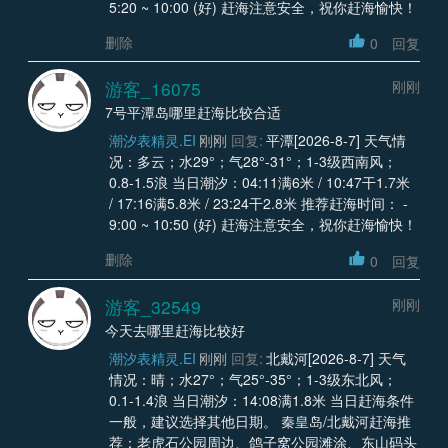
5:20 ~ 10:00 (好) 赶海注意安全，祝你赶海愉快！
删除
0
回复
游客_16075
刚刚
7号平潭岛哪里赶海比较合适
潮汐表精灵.EI
刚刚
回复:
平潭[2026-8-7] 天气情
况：多云；水29°；气28°-31°；1-3级西南风；
0.8-1.5浪 当日潮汐：04:11满6米 / 10:47干1.7米
/ 17:16满5.8米 / 23:24干2.8米 推荐赶海时间： -
9:00 ~ 10:50 (好) 赶海注意安全，祝你赶海愉快！
删除
0
回复
游客_32549
刚刚
今天去哪里赶海比较好
潮汐表精灵.EI
刚刚
回复:
北戴河[2026-8-7] 天气
情况：晴；水27°；气25°-35°；1-3级东北风；
0.1-1.4浪 当日潮汐：14:08满1.8米 当日赶海条件
一般，建议选择其他日期。 秦皇岛/北戴河赶海推
荐：老虎石公园周边、鸽子窝公园滩涂、东山码头