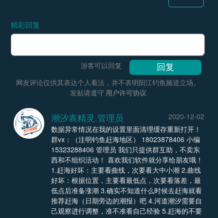
精彩回复
游客可以回复
网友评论仅供其表达个人看法，并不表明阳江钓鱼频道立场。
发贴请遵守
用户许可协议
潮汐表精灵.管理员
2020-12-02
数据异常情况在我的设置里面清理缓存重新打开！
群vx：（注明钓鱼赶海地区） 18023878406 小编
15323288406 管理员 我们只提供群互助，不卖东
西和不组织活动！ 喜欢我们软件就分享给朋友哦！
1.赶海好坏：主要看曲线，次要看大中小潮 2.曲线
好坏：根据位置，主要看最低点，次要看落差，最
低点后准备涨潮 3.确实不知道什么时候去赶海就看
推荐赶海（日期旁边的潮报）吧 4.河道潮汐需要自
己观察进行调整，准不准看自己经验 5.赶海的不要