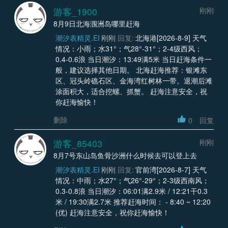
游客_1900
刚刚
8月9日北海涠洲岛哪里赶海
潮汐表精灵.EI
刚刚
回复:
北海港[2026-8-9] 天气
情况：小雨；水31°；气28°-31°；2-4级西风；
0.4-0.6浪 当日潮汐：13:49满5米 当日赶海条件一
般，建议选择其他日期。 北海赶海推荐：银滩东
区、冠头岭礁石区、金海湾红树林一带。退潮后滩
涂面积大，适合挖螺、抓蟹。 赶海注意安全，祝
你赶海愉快！
删除
0
回复
游客_85403
刚刚
8月7号东山岛鱼骨沙洲什么时候去可以登上去
潮汐表精灵.EI
刚刚
回复:
官前湾[2026-8-7] 天气
情况：中雨；水27°；气26°-29°；2-3级西南风；
0.3-0.8浪 当日潮汐：06:01满2.9米 / 12:21干0.3
米 / 19:30满2.7米 推荐赶海时间： - 8:40 ~ 12:20
(优) 赶海注意安全，祝你赶海愉快！