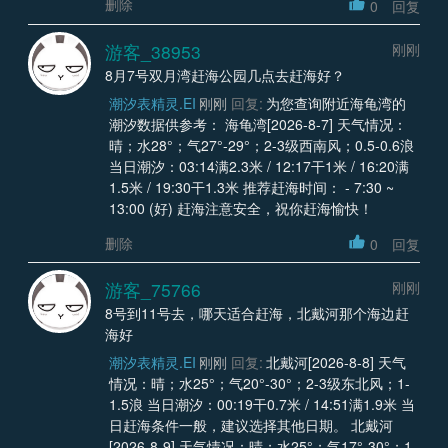
删除
0
回复
游客_38953
刚刚
8月7号双月湾赶海公园几点去赶海好？
潮汐表精灵.EI
刚刚
回复:
为您查询附近海龟湾的
潮汐数据供参考： 海龟湾[2026-8-7] 天气情况：
晴；水28°；气27°-29°；2-3级西南风；0.5-0.6浪
当日潮汐：03:14满2.3米 / 12:17干1米 / 16:20满
1.5米 / 19:30干1.3米 推荐赶海时间： - 7:30 ~
13:00 (好) 赶海注意安全，祝你赶海愉快！
删除
0
回复
游客_75766
刚刚
8号到11号去，哪天适合赶海，北戴河那个海边赶
海好
潮汐表精灵.EI
刚刚
回复:
北戴河[2026-8-8] 天气
情况：晴；水25°；气20°-30°；2-3级东北风；1-
1.5浪 当日潮汐：00:19干0.7米 / 14:51满1.9米 当
日赶海条件一般，建议选择其他日期。 北戴河
[2026-8-9] 天气情况：晴；水25°；气17°-30°；1-