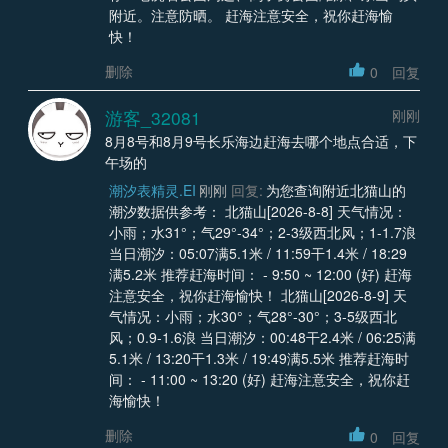
附近。注意防晒。 赶海注意安全，祝你赶海愉
快！
删除
0
回复
游客_32081
刚刚
8月8号和8月9号长乐海边赶海去哪个地点合适，下
午场的
潮汐表精灵.EI
刚刚
回复:
为您查询附近北猫山的
潮汐数据供参考： 北猫山[2026-8-8] 天气情况：
小雨；水31°；气29°-34°；2-3级西北风；1-1.7浪
当日潮汐：05:07满5.1米 / 11:59干1.4米 / 18:29
满5.2米 推荐赶海时间： - 9:50 ~ 12:00 (好) 赶海
注意安全，祝你赶海愉快！ 北猫山[2026-8-9] 天
气情况：小雨；水30°；气28°-30°；3-5级西北
风；0.9-1.6浪 当日潮汐：00:48干2.4米 / 06:25满
5.1米 / 13:20干1.3米 / 19:49满5.5米 推荐赶海时
间： - 11:00 ~ 13:20 (好) 赶海注意安全，祝你赶
海愉快！
删除
0
回复