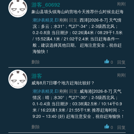
游客_60692
刚刚
象山县墙头镇海山屿营地今天推荐什么时候去赶海
潮汐表精灵.EI
刚刚
回复:
西泽[2026-8-7] 天气情
况：多云；水31°；气27°-34°；2-3级西北风；
0.2-0.8浪 当日潮汐：02:26满4米 / 08:29干1.5米
/ 15:52满4.1米 / 21:02干2.4米 当日赶海条件一
般，建议选择其他日期。 赶海注意安全，祝你赶
海愉快！
删除
0
回复
游客
刚刚
威海8月7日哪个地方赶海比较好？
潮汐表精灵.EI
刚刚
回复:
威海港[2026-8-7] 天气
情况：晴；水30°；气27°-30°；2-5级西北风；
0.1-0.4浪 当日潮汐：03:38满2.5米 / 10:14干0.9
米 / 16:23满1.9米 / 21:55干1米 推荐赶海时间： -
9:20 ~ 13:40 (好) 赶海注意安全，祝你赶海愉快！
删除
0
回复