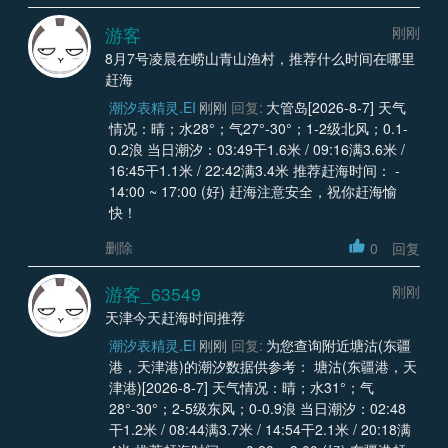
游客
刚刚
8月7号凌晨在崂山青山渔村，推荐什么时间在哪里
赶海
潮汐表精灵.EI
刚刚
回复:
大管岛[2026-8-7] 天气
情况：晴；水28°；气27°-30°；1-2级北风；0.1-
0.2浪 当日潮汐：03:49干1.6米 / 09:16满3.6米 /
16:45干1.1米 / 22:42满3.4米 推荐赶海时间： -
14:00 ~ 17:00 (好) 赶海注意安全，祝你赶海愉
快！
删除
0
回复
游客_63549
刚刚
天津今天赶海时间推荐
潮汐表精灵.EI
刚刚
回复:
为您查询附近塘沽(东疆
港，天津港)的潮汐数据供参考： 塘沽(东疆港，天
津港)[2026-8-7] 天气情况：晴；水31°；气
28°-30°；2-5级东风；0-0.9浪 当日潮汐：02:48
干1.2米 / 08:44满3.7米 / 14:54干2.1米 / 20:18满