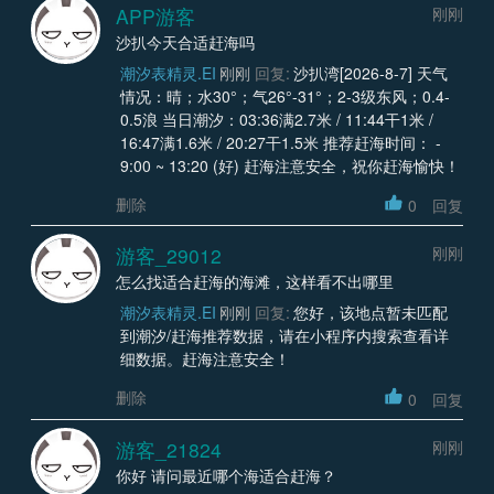
APP游客
刚刚
沙扒今天合适赶海吗
潮汐表精灵.EI
刚刚
回复:
沙扒湾[2026-8-7] 天气
情况：晴；水30°；气26°-31°；2-3级东风；0.4-
0.5浪 当日潮汐：03:36满2.7米 / 11:44干1米 /
16:47满1.6米 / 20:27干1.5米 推荐赶海时间： -
9:00 ~ 13:20 (好) 赶海注意安全，祝你赶海愉快！
删除
0
回复
游客_29012
刚刚
怎么找适合赶海的海滩，这样看不出哪里
潮汐表精灵.EI
刚刚
回复:
您好，该地点暂未匹配
到潮汐/赶海推荐数据，请在小程序内搜索查看详
细数据。赶海注意安全！
删除
0
回复
游客_21824
刚刚
你好 请问最近哪个海适合赶海？