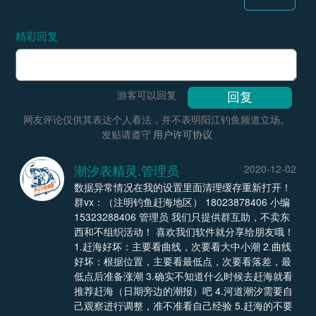
精彩回复
游客可以回复
网友评论仅供其表达个人看法，并不表明阳江钓鱼频道立场。
发贴请遵守
用户许可协议
潮汐表精灵.管理员
2020-12-02
数据异常情况在我的设置里面清理缓存重新打开！
群vx：（注明钓鱼赶海地区） 18023878406 小编
15323288406 管理员 我们只提供群互助，不卖东
西和不组织活动！ 喜欢我们软件就分享给朋友哦！
1.赶海好坏：主要看曲线，次要看大中小潮 2.曲线
好坏：根据位置，主要看最低点，次要看落差，最
低点后准备涨潮 3.确实不知道什么时候去赶海就看
推荐赶海（日期旁边的潮报）吧 4.河道潮汐需要自
己观察进行调整，准不准看自己经验 5.赶海的不要