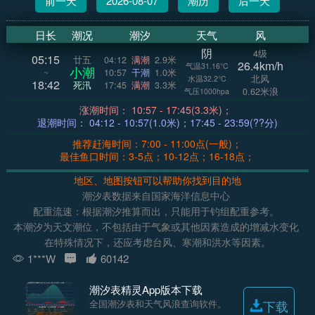
前一天
2026-08-07
潮历
后一天
日长
潮况
潮汐
天气
风
阴
4级
05:15
廿五
04:12
满潮
2.9米
26.4km/h
气温31.16°C
小潮
~
10:57
干潮
1.0米
北风
水温32.2°C
18:42
死汛
17:45
满潮
3.3米
0.62米浪
气压1000hpa
涨潮时间： 10:57 - 17:45(3.3米)；
退潮时间： 04:12 - 10:57(1.0米)；17:45 - 23:59(??分)
推荐赶海时间：7:00 - 11:00点(一般)；
最佳鱼口时间：3-5点；10-12点；16-18点；
地区、地图按钮可以帮助你找到目的地
潮汐表数据来自国家海洋信息中心
配重流速：根据潮汐推算而出，只能用于钓组配重参考。
本潮汐为天文潮位，不包括由于气象或其他因素造成的增减水变化
在特殊情况下，还应考虑台风、寒潮和洪水等因素。
1***W
60142
潮汐表精灵App版本下载
全国潮汐表和天气风浪查询软件。
下载