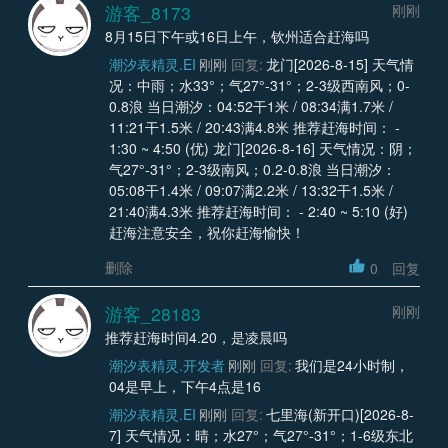
游客_8173
刚刚
8月15日下午或16日上午，钦州适合赶海吗
潮汐表精灵.EI
刚刚
回复:
龙门[2026-8-15] 天气情
况：中雨；水33°；气27°-31°；2-3级西南风；0-
0.8浪 当日潮汐：04:52干1米 / 08:34满1.7米 /
11:21干1.5米 / 20:43满4.8米 推荐赶海时间： -
1:30 ~ 4:50 (优) 龙门[2026-8-16] 天气情况：阴；
气27°-31°；2-3级南风；0.2-0.8浪 当日潮汐：
05:08干1.4米 / 09:07满2.2米 / 13:32干1.5米 /
21:40满4.3米 推荐赶海时间： - 2:40 ~ 5:10 (好)
赶海注意安全，祝你赶海愉快！
删除
0
回复
游客_28183
刚刚
推荐赶海时间4.20，是凌晨吗
潮汐表精灵.开发者
刚刚
回复:
我们是24小时制，
04是早上，下午4点是16
潮汐表精灵.EI
刚刚
回复:
七里海(新开口)[2026-8-
7] 天气情况：晴；水27°；气27°-31°；1-6级东北