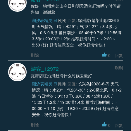
你好，锦州笔架山今日和明天适合赶海吗？时间请
告知，谢谢您
潮汐表精灵.EI
刚刚
回复:
锦州港(笔架山)[2026-8-
8] 天气情况：晴；水29°；气18°-27°；3-4级北
风；0.6-0.9浪 当日潮汐：05:49干0.7米 / 12:56满
3.5米 / 20:03干1.2米 推荐赶海时间： - 2:20 ~
5:50 (好) 赶海注意安全，祝你赶海愉快！
删除
0
回复
游客_12972
刚刚
瓦房店红沿河赶海什么时候去最好
潮汐表精灵.EI
刚刚
回复:
长兴岛[2026-8-7] 天气
情况：晴；水29°；气26°-30°；2-6级北风；0.1-2
浪 当日潮汐：01:10干0.6米 / 08:45满1.9米 /
15:23干1.2米 / 19:20满1.4米 推荐赶海时间： -
00:00 ~ 1:10 (好) - 19:30 ~ 23:59 (好) 赶海注意
安全，祝你赶海愉快！
删除
0
回复