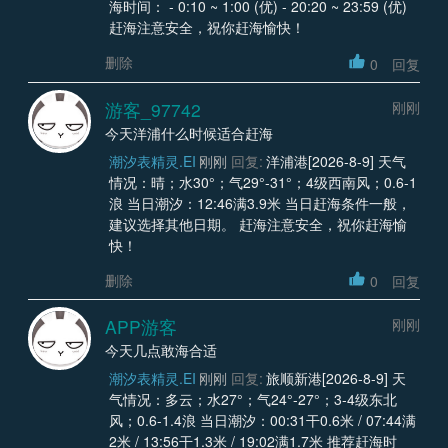
海时间： - 0:10 ~ 1:00 (优) - 20:20 ~ 23:59 (优)
赶海注意安全，祝你赶海愉快！
删除
0
回复
游客_97742
刚刚
今天洋浦什么时候适合赶海
潮汐表精灵.EI
刚刚
回复:
洋浦港[2026-8-9] 天气
情况：晴；水30°；气29°-31°；4级西南风；0.6-1
浪 当日潮汐：12:46满3.9米 当日赶海条件一般，
建议选择其他日期。 赶海注意安全，祝你赶海愉
快！
删除
0
回复
APP游客
刚刚
今天几点敢海合适
潮汐表精灵.EI
刚刚
回复:
旅顺新港[2026-8-9] 天
气情况：多云；水27°；气24°-27°；3-4级东北
风；0.6-1.4浪 当日潮汐：00:31干0.6米 / 07:44满
2米 / 13:56干1.3米 / 19:02满1.7米 推荐赶海时