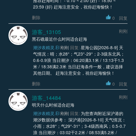
推荐赶海时间： - 0:10 ~ 2:00 (好) - 18:50 ~
23:59 (好) 赶海注意安全，祝你赶海愉快！
删除
0
回复
游客_13105
刚刚
黑石礁最近什么时间适合赶海
潮汐表精灵.EI
刚刚
回复:
星海公园[2026-8-9] 天
气情况：晴；水28°；气23°-29°；2-3级东北风；
0.6-0.9浪 当日潮汐：06:20满3.1米 / 13:13干1.3
米 / 18:38满2.3米 当日赶海条件一般，建议选择
其他日期。 赶海注意安全，祝你赶海愉快！
删除
0
回复
游客_14484
刚刚
明天什么时候适合赶海
潮汐表精灵.EI
刚刚
回复:
为您查询附近深沪港的
潮汐数据供参考： 深沪港[2026-8-10] 天气情况：
小雨；水28°；气29°-31°；3-4级西南风；0.5-0.7
浪 当日潮汐：03:02干2.2米 / 08:53满5.2米 /