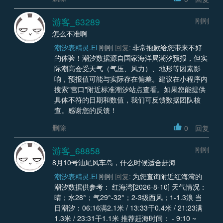
游客_63289
刚刚
怎么不准啊
潮汐表精灵.EI
刚刚
回复:
非常抱歉给您带来不好
的体验！潮汐数据源自国家海洋局潮汐预报，但实
际潮高会受天气（气压、风力）、地形等因素影
响，预报值可能与实际存在偏差。建议在小程序内
搜索"营口"附近标准潮汐站点查看。如果您能提供
具体不符的日期和数值，我们可反馈数据团队核
查。感谢您的反馈！
删除
0
回复
游客_68858
刚刚
8月10号汕尾风车岛，什么时候适合赶海
潮汐表精灵.EI
刚刚
回复:
为您查询附近红海湾的
潮汐数据供参考： 红海湾[2026-8-10] 天气情况：
晴；水28°；气29°-32°；2-3级西风；1-1.3浪 当
日潮汐：06:16满2.1米 / 13:33干0.4米 / 21:23满
1.3米 / 23:31干1.1米 推荐赶海时间： - 9:10 ~