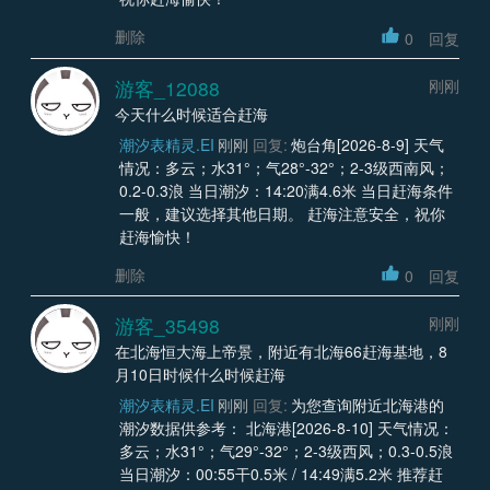
删除
0
回复
游客_12088
刚刚
今天什么时候适合赶海
潮汐表精灵.EI
刚刚
回复:
炮台角[2026-8-9] 天气
情况：多云；水31°；气28°-32°；2-3级西南风；
0.2-0.3浪 当日潮汐：14:20满4.6米 当日赶海条件
一般，建议选择其他日期。 赶海注意安全，祝你
赶海愉快！
删除
0
回复
游客_35498
刚刚
在北海恒大海上帝景，附近有北海66赶海基地，8
月10日时候什么时候赶海
潮汐表精灵.EI
刚刚
回复:
为您查询附近北海港的
潮汐数据供参考： 北海港[2026-8-10] 天气情况：
多云；水31°；气29°-32°；2-3级西风；0.3-0.5浪
当日潮汐：00:55干0.5米 / 14:49满5.2米 推荐赶