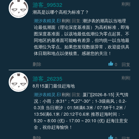
游客_99532
刚刚
潮高是以哪个高程为标准了？
潮汐表精灵.EI
刚刚
回复:
潮汐表的潮高以当地理
论最低潮面（理论深度基准面）为高程标准，即海
图深度基准面，以该地最低低潮位为零点起算。不
同地区的基准面可能略有差异，但均统一以当地最
低潮位为零点。如果您发现数据异常，欢迎提供具
体日期和地点以便核查。感谢您的关注！
删除
0
回复
游客_26235
刚刚
8月15厦门最佳赶海地
潮汐表精灵.EI
刚刚
回复:
厦门[2026-8-15] 天气情
况：小雨；水31°；气27°-30°；1-3级南风；0.2-
0.3浪 当日潮汐：01:58满6.3米 / 07:58干1.2米 /
13:56满6.1米 / 20:12干0.6米 推荐赶海时间： -
5:20 ~ 8:00 (优) - 17:00 ~ 20:10 (优) 赶海注意安
全，祝你赶海愉快！
删除
0
回复