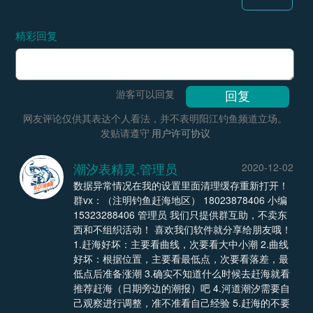
精彩回复
游客可以回复
网友评论仅供其表达个人看法，并不表明阳江钓鱼频道立场。
发贴请遵守
用户许可协议
潮汐表精灵.管理员
2020-12-02
数据异常情况在我的设置里面清理缓存重新打开！
群vx：（注明钓鱼赶海地区） 18023878406 小编
15323288406 管理员 我们只提供群互助，不卖东
西和不组织活动！ 喜欢我们软件就分享给朋友哦！
1.赶海好坏：主要看曲线，次要看大中小潮 2.曲线
好坏：根据位置，主要看最低点，次要看落差，最
低点后准备涨潮 3.确实不知道什么时候去赶海就看
推荐赶海（日期旁边的潮报）吧 4.河道潮汐需要自
己观察进行调整，准不准看自己经验 5.赶海的不要