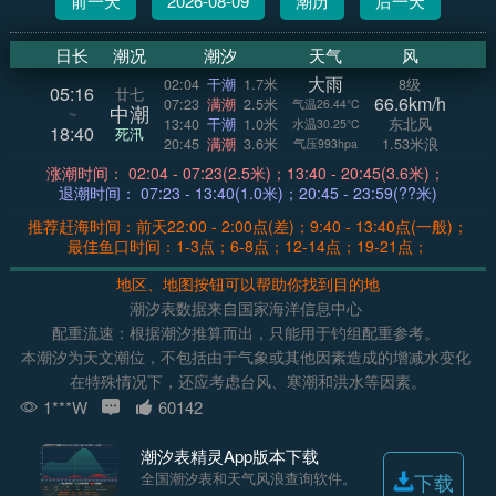
前一天
2026-08-09
潮历
后一天
日长
潮况
潮汐
天气
风
大雨
02:04
干潮
1.7米
8级
05:16
廿七
66.6km/h
07:23
满潮
2.5米
气温26.44°C
中潮
~
13:40
干潮
1.0米
东北风
水温30.25°C
18:40
死汛
20:45
满潮
3.6米
1.53米浪
气压993hpa
涨潮时间： 02:04 - 07:23(2.5米)；13:40 - 20:45(3.6米)；
退潮时间： 07:23 - 13:40(1.0米)；20:45 - 23:59(??米)
推荐赶海时间：前天22:00 - 2:00点(差)；9:40 - 13:40点(一般)；
最佳鱼口时间：1-3点；6-8点；12-14点；19-21点；
地区、地图按钮可以帮助你找到目的地
潮汐表数据来自国家海洋信息中心
配重流速：根据潮汐推算而出，只能用于钓组配重参考。
本潮汐为天文潮位，不包括由于气象或其他因素造成的增减水变化
在特殊情况下，还应考虑台风、寒潮和洪水等因素。
1***W
60142
潮汐表精灵App版本下载
全国潮汐表和天气风浪查询软件。
下载