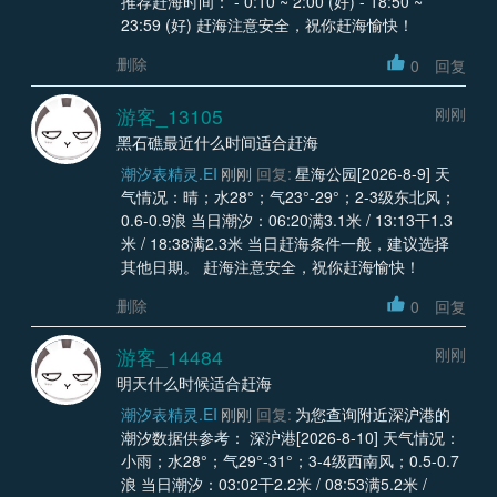
推荐赶海时间： - 0:10 ~ 2:00 (好) - 18:50 ~
23:59 (好) 赶海注意安全，祝你赶海愉快！
删除
0
回复
游客_13105
刚刚
黑石礁最近什么时间适合赶海
潮汐表精灵.EI
刚刚
回复:
星海公园[2026-8-9] 天
气情况：晴；水28°；气23°-29°；2-3级东北风；
0.6-0.9浪 当日潮汐：06:20满3.1米 / 13:13干1.3
米 / 18:38满2.3米 当日赶海条件一般，建议选择
其他日期。 赶海注意安全，祝你赶海愉快！
删除
0
回复
游客_14484
刚刚
明天什么时候适合赶海
潮汐表精灵.EI
刚刚
回复:
为您查询附近深沪港的
潮汐数据供参考： 深沪港[2026-8-10] 天气情况：
小雨；水28°；气29°-31°；3-4级西南风；0.5-0.7
浪 当日潮汐：03:02干2.2米 / 08:53满5.2米 /