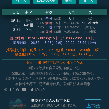
前一天
2026-08-09
潮历
后一天
日长
潮况
潮汐
天气
风
大雨
01:47
干潮
1.8米
7级
05:14
廿七
50.2km/h
06:35
满潮
2.5米
气温26.66°C
中潮
~
13:03
干潮
1.2米
东北风
水温28.85°C
18:39
死汛
20:20
满潮
3.6米
2.21米浪
气压989hpa
涨潮时间： 01:47 - 06:35(2.5米)；13:03 - 20:20(3.6米)；
退潮时间： 06:35 - 13:03(1.2米)；20:20 - 23:59(??米)
推荐赶海时间：前天21:50 - 1:50点(差)；9:00 - 13:00点(一般)；
最佳鱼口时间：0-2点；5-7点；12-14点；19-21点；
地区、地图按钮可以帮助你找到目的地
潮汐表数据来自国家海洋信息中心
配重流速：根据潮汐推算而出，只能用于钓组配重参考。
本潮汐为天文潮位，不包括由于气象或其他因素造成的增减水变化
在特殊情况下，还应考虑台风、寒潮和洪水等因素。
1***W
60142
潮汐表精灵App版本下载
全国潮汐表和天气风浪查询软件。
下载