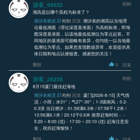
游客_99532
刚刚
潮高是以哪个高程为标准了？
潮汐表精灵.EI
刚刚
回复:
潮汐表的潮高以当地理
论最低潮面（理论深度基准面）为高程标准，即海
图深度基准面，以该地最低低潮位为零点起算。不
同地区的基准面可能略有差异，但均统一以当地最
低潮位为零点。如果您发现数据异常，欢迎提供具
体日期和地点以便核查。感谢您的关注！
删除
0
回复
游客_26235
刚刚
8月15厦门最佳赶海地
潮汐表精灵.EI
刚刚
回复:
厦门[2026-8-15] 天气情
况：小雨；水31°；气27°-30°；1-3级南风；0.2-
0.3浪 当日潮汐：01:58满6.3米 / 07:58干1.2米 /
13:56满6.1米 / 20:12干0.6米 推荐赶海时间： -
5:20 ~ 8:00 (优) - 17:00 ~ 20:10 (优) 赶海注意安
全，祝你赶海愉快！
删除
0
回复