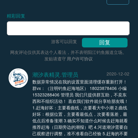
精彩回复
游客可以回复
网友评论仅供其表达个人看法，并不表明阳江钓鱼频道立场。
发贴请遵守
用户许可协议
潮汐表精灵.管理员
2020-12-02
数据异常情况在我的设置里面清理缓存重新打开！
群vx：（注明钓鱼赶海地区） 18023878406 小编
15323288406 管理员 我们只提供群互助，不卖东
西和不组织活动！ 喜欢我们软件就分享给朋友哦！
1.赶海好坏：主要看曲线，次要看大中小潮 2.曲线
好坏：根据位置，主要看最低点，次要看落差，最
低点后准备涨潮 3.确实不知道什么时候去赶海就看
推荐赶海（日期旁边的潮报）吧 4.河道潮汐需要自
己观察进行调整，准不准看自己经验 5.赶海的不要