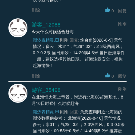
删除
0
回复
游客_12088
刚刚
今天什么时候适合赶海
潮汐表精灵.EI
刚刚
回复:
炮台角[2026-8-9] 天气
情况：多云；水31°；气28°-32°；2-3级西南风；
0.2-0.3浪 当日潮汐：14:20满4.6米 当日赶海条件
一般，建议选择其他日期。 赶海注意安全，祝你
赶海愉快！
删除
0
回复
游客_35498
刚刚
在北海恒大海上帝景，附近有北海66赶海基地，8
月10日时候什么时候赶海
潮汐表精灵.EI
刚刚
回复:
为您查询附近北海港的
潮汐数据供参考： 北海港[2026-8-10] 天气情况：
多云；水31°；气29°-32°；2-3级西风；0.3-0.5浪
当日潮汐：00:55干0.5米 / 14:49满5.2米 推荐赶