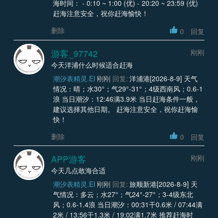
海时间： - 0:10 ~ 1:00 (优) - 20:20 ~ 23:59 (优)
赶海注意安全，祝你赶海愉快！
删除
0
回复
游客_97742
刚刚
今天洋浦什么时候适合赶海
潮汐表精灵.EI
刚刚
回复:
洋浦港[2026-8-9] 天气
情况：晴；水30°；气29°-31°；4级西南风；0.6-1
浪 当日潮汐：12:46满3.9米 当日赶海条件一般，
建议选择其他日期。 赶海注意安全，祝你赶海愉
快！
删除
0
回复
APP游客
刚刚
今天几点敢海合适
潮汐表精灵.EI
刚刚
回复:
旅顺新港[2026-8-9] 天
气情况：多云；水27°；气24°-27°；3-4级东北
风；0.6-1.4浪 当日潮汐：00:31干0.6米 / 07:44满
2米 / 13:56干1.3米 / 19:02满1.7米 推荐赶海时