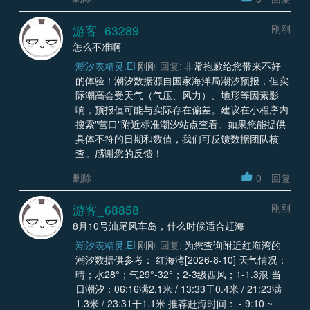
游客_63289
刚刚
怎么不准啊
潮汐表精灵.EI
刚刚
回复:
非常抱歉给您带来不好
的体验！潮汐数据源自国家海洋局潮汐预报，但实
际潮高会受天气（气压、风力）、地形等因素影
响，预报值可能与实际存在偏差。建议在小程序内
搜索"营口"附近标准潮汐站点查看。如果您能提供
具体不符的日期和数值，我们可反馈数据团队核
查。感谢您的反馈！
删除
0
回复
游客_68858
刚刚
8月10号汕尾风车岛，什么时候适合赶海
潮汐表精灵.EI
刚刚
回复:
为您查询附近红海湾的
潮汐数据供参考： 红海湾[2026-8-10] 天气情况：
晴；水28°；气29°-32°；2-3级西风；1-1.3浪 当
日潮汐：06:16满2.1米 / 13:33干0.4米 / 21:23满
1.3米 / 23:31干1.1米 推荐赶海时间： - 9:10 ~