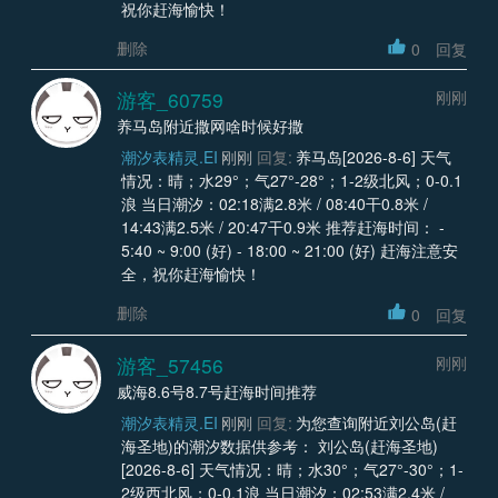
祝你赶海愉快！
删除
0
回复
游客_60759
刚刚
养马岛附近撒网啥时候好撒
潮汐表精灵.EI
刚刚
回复:
养马岛[2026-8-6] 天气
情况：晴；水29°；气27°-28°；1-2级北风；0-0.1
浪 当日潮汐：02:18满2.8米 / 08:40干0.8米 /
14:43满2.5米 / 20:47干0.9米 推荐赶海时间： -
5:40 ~ 9:00 (好) - 18:00 ~ 21:00 (好) 赶海注意安
全，祝你赶海愉快！
删除
0
回复
游客_57456
刚刚
威海8.6号8.7号赶海时间推荐
潮汐表精灵.EI
刚刚
回复:
为您查询附近刘公岛(赶
海圣地)的潮汐数据供参考： 刘公岛(赶海圣地)
[2026-8-6] 天气情况：晴；水30°；气27°-30°；1-
2级西北风；0-0.1浪 当日潮汐：02:53满2.4米 /