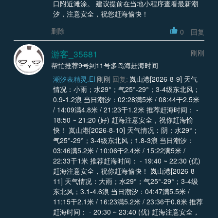
口附近滩涂。 建议提前在当地小程序查看最新潮
汐，注意安全，祝您赶海愉快！
删除
0
回复
游客_35681
刚刚
帮忙推荐9号到11号多岛海赶海时间
潮汐表精灵.EI
刚刚
回复:
岚山港[2026-8-9] 天气
情况：小雨；水29°；气25°-29°；3-4级东北风；
0.9-1.2浪 当日潮汐：02:28满5米 / 08:44干2.5米
/ 14:09满4.8米 / 21:23干1.2米 推荐赶海时间： -
18:50 ~ 21:20 (好) 赶海注意安全，祝你赶海愉
快！ 岚山港[2026-8-10] 天气情况：阴；水29°；
气25°-29°；3-4级东北风；1.8-3浪 当日潮汐：
03:46满5.2米 / 10:06干2.4米 / 15:22满5米 /
22:33干1米 推荐赶海时间： - 19:40 ~ 22:30 (优)
赶海注意安全，祝你赶海愉快！ 岚山港[2026-8-
11] 天气情况：大雨；水29°；气25°-29°；3-4级
东北风；3.1-4.6浪 当日潮汐：04:47满5.5米 /
11:15干2.1米 / 16:23满5.2米 / 23:36干0.8米 推荐
赶海时间： - 20:30 ~ 23:40 (优) 赶海注意安全，