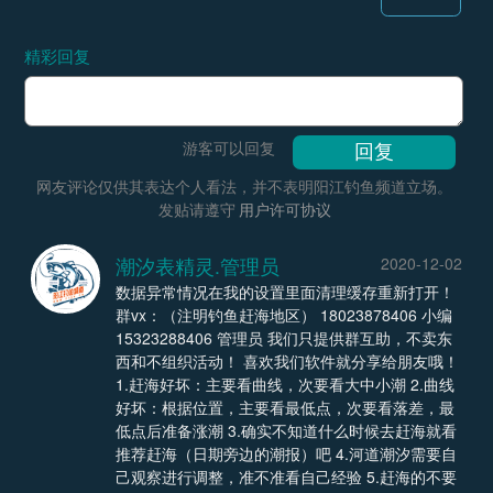
精彩回复
游客可以回复
网友评论仅供其表达个人看法，并不表明阳江钓鱼频道立场。
发贴请遵守
用户许可协议
潮汐表精灵.管理员
2020-12-02
数据异常情况在我的设置里面清理缓存重新打开！
群vx：（注明钓鱼赶海地区） 18023878406 小编
15323288406 管理员 我们只提供群互助，不卖东
西和不组织活动！ 喜欢我们软件就分享给朋友哦！
1.赶海好坏：主要看曲线，次要看大中小潮 2.曲线
好坏：根据位置，主要看最低点，次要看落差，最
低点后准备涨潮 3.确实不知道什么时候去赶海就看
推荐赶海（日期旁边的潮报）吧 4.河道潮汐需要自
己观察进行调整，准不准看自己经验 5.赶海的不要