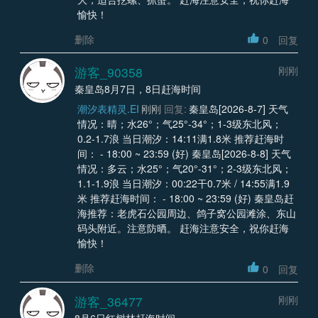
愉快！
删除
0
回复
游客_90358
刚刚
秦皇岛8月7日，8日赶海时间
潮汐表精灵.EI
刚刚
回复:
秦皇岛[2026-8-7] 天气
情况：晴；水26°；气25°-34°；1-3级东北风；
0.2-1.7浪 当日潮汐：14:11满1.8米 推荐赶海时
间： - 18:00 ~ 23:59 (好) 秦皇岛[2026-8-8] 天气
情况：多云；水25°；气20°-31°；2-3级东北风；
1.1-1.9浪 当日潮汐：00:22干0.7米 / 14:55满1.9
米 推荐赶海时间： - 18:00 ~ 23:59 (好) 秦皇岛赶
海推荐：老虎石公园周边、鸽子窝公园滩涂、东山
码头附近。注意防晒。 赶海注意安全，祝你赶海
愉快！
删除
0
回复
游客_36477
刚刚
8月6日红树林赶海时间