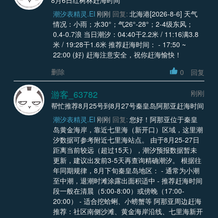
潮汐表精灵.EI
刚刚
回复:
北海港[2026-8-6] 天气
情况：小雨；水30°；气26°-28°；2-4级东风；
0.4-0.7浪 当日潮汐：04:40干2.2米 / 11:16满3.8
米 / 19:28干1.6米 推荐赶海时间： - 17:50 ~
22:00 (好) 赶海注意安全，祝你赶海愉快！
删除
0
回复
游客_63782
刚刚
帮忙推荐8月25号到8月27号秦皇岛阿那亚赶海时间
潮汐表精灵.EI
刚刚
回复:
您好！阿那亚位于秦皇
岛黄金海岸，靠近七里海（新开口）区域，这里潮
汐数据可参考附近七里海站点。 由于8月25-27日
距离当前较远（超过15天），潮汐预报数据暂未
更新，建议出发前3-5天再查询精确潮汐。 根据往
年同期规律，8月下旬秦皇岛地区： - 通常为小潮
至中潮，退潮时滩涂露出面积适中 - 推荐赶海时间
段一般在清晨（5:00-8:00）或傍晚（17:00-
20:00） - 适合挖蛤蜊、小螃蟹等 阿那亚周边赶海
推荐：社区南侧沙滩、黄金海岸沿线、七里海新开