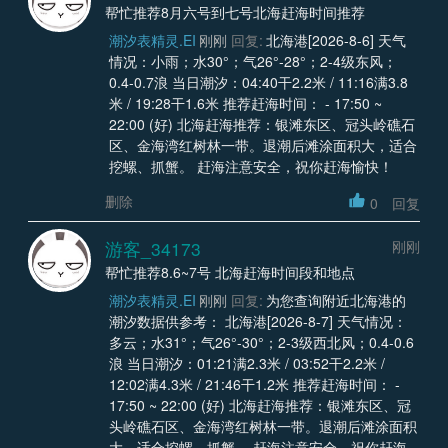
帮忙推荐8月六号到七号北海赶海时间推荐
潮汐表精灵.EI
刚刚
回复:
北海港[2026-8-6] 天气
情况：小雨；水30°；气26°-28°；2-4级东风；
0.4-0.7浪 当日潮汐：04:40干2.2米 / 11:16满3.8
米 / 19:28干1.6米 推荐赶海时间： - 17:50 ~
22:00 (好) 北海赶海推荐：银滩东区、冠头岭礁石
区、金海湾红树林一带。退潮后滩涂面积大，适合
挖螺、抓蟹。 赶海注意安全，祝你赶海愉快！
删除
0
回复
游客_34173
刚刚
帮忙推荐8.6~7号 北海赶海时间段和地点
潮汐表精灵.EI
刚刚
回复:
为您查询附近北海港的
潮汐数据供参考： 北海港[2026-8-7] 天气情况：
多云；水31°；气26°-30°；2-3级西北风；0.4-0.6
浪 当日潮汐：01:21满2.3米 / 03:52干2.2米 /
12:02满4.3米 / 21:46干1.2米 推荐赶海时间： -
17:50 ~ 22:00 (好) 北海赶海推荐：银滩东区、冠
头岭礁石区、金海湾红树林一带。退潮后滩涂面积
大，适合挖螺、抓蟹。 赶海注意安全，祝你赶海