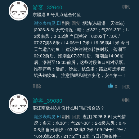
游客_32640
刚刚
东疆港 6 号几点适合钓鱼
潮汐表精灵.EI
刚刚
回复:
塘沽(东疆港，天津港)
[2026-8-6] 天气情况：晴；水32°；气29°-33°；1-
2级南风；0-0.2浪 当日潮汐：02:02干1.3米 /
07:37满3.8米 / 14:06干1.7米 / 19:35满4.1米 今日
天气适合钓鱼！ 建议关注潮汐转换时段：落潮至
02:02前后、涨潮至07:37前后、落潮至14:06前
后、涨潮至19:35前后，这些时段鱼口相对活跃。
推荐饵料：活虾、沙蚕、鱿鱼条；路亚可选米诺、
铅头钩软饵。 注意防晒和潮汐变化，安全第一！
删除
0
回复
游客_39030
刚刚
湛江南极村8月份什么时间赶海合适？
潮汐表精灵.EI
刚刚
回复:
湛江[2026-8-6] 天气情
况：多云；水30°；气26°-30°；2-3级东风；0.4-
0.6浪 当日潮汐：03:53满3.2米 / 09:24干1.2米 /
16:40满2.4米 / 21:12干1.3米 当日赶海条件一