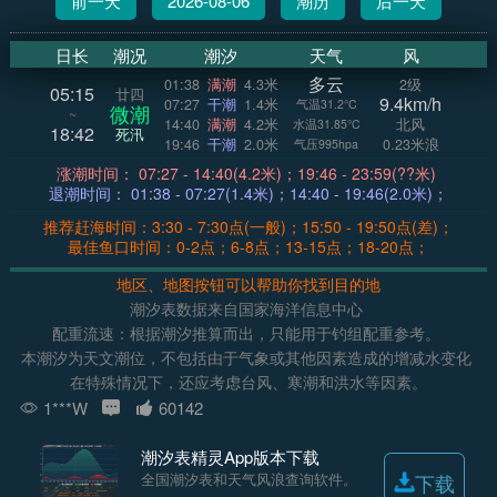
前一天
2026-08-06
潮历
后一天
日长
潮况
潮汐
天气
风
多云
01:38
满潮
4.3米
2级
05:15
廿四
9.4km/h
07:27
干潮
1.4米
气温31.2°C
微潮
~
14:40
满潮
4.2米
北风
水温31.85°C
18:42
死汛
19:46
干潮
2.0米
0.23米浪
气压995hpa
涨潮时间： 07:27 - 14:40(4.2米)；19:46 - 23:59(??米)
退潮时间： 01:38 - 07:27(1.4米)；14:40 - 19:46(2.0米)；
推荐赶海时间：3:30 - 7:30点(一般)；15:50 - 19:50点(差)；
最佳鱼口时间：0-2点；6-8点；13-15点；18-20点；
地区、地图按钮可以帮助你找到目的地
潮汐表数据来自国家海洋信息中心
配重流速：根据潮汐推算而出，只能用于钓组配重参考。
本潮汐为天文潮位，不包括由于气象或其他因素造成的增减水变化
在特殊情况下，还应考虑台风、寒潮和洪水等因素。
1***W
60142
潮汐表精灵App版本下载
全国潮汐表和天气风浪查询软件。
下载