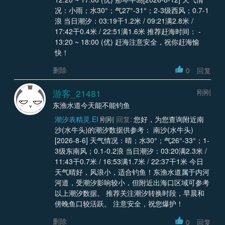
况：小雨；水30°；气27°-31°；2-3级西风；0.7-1
浪 当日潮汐：03:19干1.2米 / 09:21满2.8米 /
17:42干0.4米 / 22:51满1.6米 推荐赶海时间： -
13:20 ~ 18:00 (优) 赶海注意安全，祝你赶海愉
快！
删除
0
回复
游客_21481
刚刚
东渔水道今天能不能钓鱼
潮汐表精灵.EI
刚刚
回复:
您好，为您查询附近南
沙(水牛头)的潮汐数据供参考： 南沙(水牛头)
[2026-8-6] 天气情况：晴；水30°；气26°-33°；1-
3级东南风；0.1-0.2浪 当日潮汐：03:20满2.3米 /
11:43干0.7米 / 16:53满1.7米 / 22:37干1米 今日
天气晴好，风浪小，适合钓鱼！东渔水道属于内河
河道，受潮汐影响较小，但附近出海口区域可参考
以上潮汐数据。 推荐关注潮汐转换时段，早晨和
傍晚鱼口较活跃。 注意安全，祝您爆护！
删除
0
回复