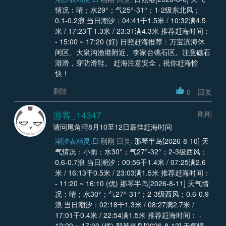
情况：晴；水29°；气25°-31°；1-2级东北风；
0.1-0.2浪 当日潮汐：04:41干1.5米 / 10:32满4.5
米 / 17:23干1.3米 / 23:31满4.3米 推荐赶海时间：
- 15:00 ~ 17:20 (好) 日照赶海推荐：万宝滨海休
闲区、大泉沟渔港附近、李家台礁石区。注意礁石
湿滑，穿防滑鞋。 赶海注意安全，祝你赶海愉
快！
删除
0
回复
游客_14347
刚刚
请问尾角湾8月10至12日最佳赶海时间
潮汐表精灵.EI
刚刚
回复:
那琴半岛[2026-8-10] 天
气情况：小雨；水30°；气27°-32°；2-3级西风；
0.6-0.7浪 当日潮汐：00:56干1.4米 / 07:25满2.6
米 / 16:13干0.5米 / 23:03满1.5米 推荐赶海时间：
- 11:20 ~ 16:10 (优) 那琴半岛[2026-8-11] 天气情
况：晴；水30°；气27°-31°；2-3级西风；0.6-0.9
浪 当日潮汐：02:18干1.3米 / 08:27满2.7米 /
17:01干0.4米 / 22:54满1.5米 推荐赶海时间： -
12:20 ~ 17:00 (优) 那琴半岛[2026-8-12] 天气情