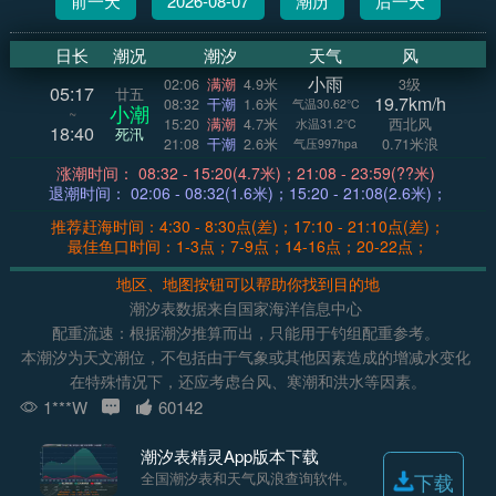
前一天
2026-08-07
潮历
后一天
日长
潮况
潮汐
天气
风
小雨
02:06
满潮
4.9米
3级
05:17
廿五
19.7km/h
08:32
干潮
1.6米
气温30.62°C
小潮
~
15:20
满潮
4.7米
西北风
水温31.2°C
18:40
死汛
21:08
干潮
2.6米
0.71米浪
气压997hpa
涨潮时间： 08:32 - 15:20(4.7米)；21:08 - 23:59(??米)
退潮时间： 02:06 - 08:32(1.6米)；15:20 - 21:08(2.6米)；
推荐赶海时间：4:30 - 8:30点(差)；17:10 - 21:10点(差)；
最佳鱼口时间：1-3点；7-9点；14-16点；20-22点；
地区、地图按钮可以帮助你找到目的地
潮汐表数据来自国家海洋信息中心
配重流速：根据潮汐推算而出，只能用于钓组配重参考。
本潮汐为天文潮位，不包括由于气象或其他因素造成的增减水变化
在特殊情况下，还应考虑台风、寒潮和洪水等因素。
1***W
60142
潮汐表精灵App版本下载
全国潮汐表和天气风浪查询软件。
下载