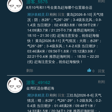
游客_5575
刚刚
8月10号和11号去黄岛赶海哪个位置最合适
潮汐表精灵.EI
刚刚
回复:
黄岛[2026-8-10] 天气情
况：阴；水28°；气26°-28°；3-4级东北风；0.9-
1.4浪 当日潮汐：02:49满3.8米 / 08:58干2米 /
14:09满3.7米 / 21:25干0.7米 推荐赶海时间： -
18:10 ~ 21:30 (优) 赶海注意安全，祝你赶海愉
快！ 黄岛[2026-8-11] 天气情况：大雨；水28°；
气26°-28°；3-4级东风；1.4-2.6浪 当日潮汐：
03:46满4米 / 09:56干1.8米 / 15:12满3.9米 /
22:21干0.4米 推荐赶海时间： - 18:50 ~ 22:20
(优) 赶海注意安全，祝你赶海愉快！
删除
0
回复
游客_49162
刚刚
金湾区适合哪赶海
潮汐表精灵.EI
刚刚
回复:
三灶岛[2026-8-6] 天气
情况：晴；水29°；气26°-29°；1-2级东风；0.2-
0.4浪 当日潮汐：01:48满2米 / 09:48干1米 /
14:33满1.5米 / 20:34干1.2米 推荐赶海时间： -