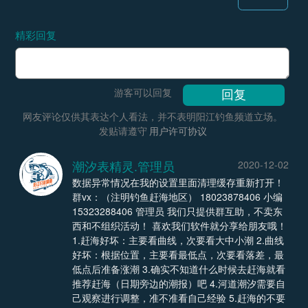
精彩回复
游客可以回复
网友评论仅供其表达个人看法，并不表明阳江钓鱼频道立场。
发贴请遵守
用户许可协议
潮汐表精灵.管理员
2020-12-02
数据异常情况在我的设置里面清理缓存重新打开！
群vx：（注明钓鱼赶海地区） 18023878406 小编
15323288406 管理员 我们只提供群互助，不卖东
西和不组织活动！ 喜欢我们软件就分享给朋友哦！
1.赶海好坏：主要看曲线，次要看大中小潮 2.曲线
好坏：根据位置，主要看最低点，次要看落差，最
低点后准备涨潮 3.确实不知道什么时候去赶海就看
推荐赶海（日期旁边的潮报）吧 4.河道潮汐需要自
己观察进行调整，准不准看自己经验 5.赶海的不要