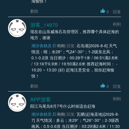
海愉快！
删除
0
回复
游客_14970
刚刚
现在在山东威海石岛管理区，推荐哪个具体赶海的
地方，谢谢
潮汐表精灵.EI
刚刚
回复:
石岛港[2026-8-6] 天气
情况：晴；水28°；气24°-30°；1-2级东北风；
0.1-0.2浪 当日潮汐：00:28干1米 / 06:51满2.8米
/ 13:16干0.9米 / 19:50满2.6米 推荐赶海时间： -
10:20 ~ 13:20 (好) 赶海注意安全，祝你赶海愉
快！
删除
0
回复
APP游客
刚刚
阳江马尾岛8月7号什么时候适合赶海
潮汐表精灵.EI
刚刚
回复:
瓦晒(赶海圣地)[2026-8-
7] 天气情况：多云；水29°；气26°-30°；2-3级西
南风；0.5-0.6浪 当日潮汐：03:29满2.6米 / 11:30