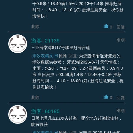
干0.9米 / 16:40满1.5米 / 20:13干1.4米 推荐赶海
时间： - 8:40 ~ 13:10 (好) 赶海注意安全，祝你赶
海愉快！
删除
0
回复
游客_21139
刚刚
三亚海棠湾8月7号哪里赶海合适
潮汐表精灵.EI
刚刚
回复:
为您查询附近牙笼港的
潮汐数据供参考： 牙笼港[2026-8-7] 天气情况：
小雨；水26°；气27°-29°；2-4级西南风；0.9-1.3
浪 当日潮汐：03:59满1.4米 / 12:46干0.4米 推荐
赶海时间： - 4:10 ~ 13:00 (好) 赶海注意安全，祝
你赶海愉快！
删除
0
回复
游客_60185
刚刚
日照七号几点出发去赶海，哪个地方赶海比较好，
能有收获
潮汐表精灵.EI
刚刚
回复:
日照港[2026-8-6] 天气