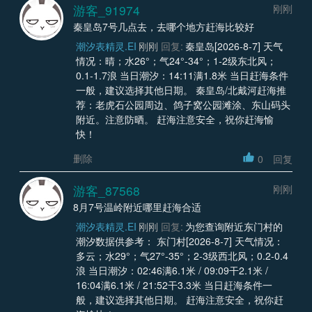
游客_91974
刚刚
秦皇岛7号几点去，去哪个地方赶海比较好
潮汐表精灵.EI
刚刚
回复:
秦皇岛[2026-8-7] 天气
情况：晴；水26°；气24°-34°；1-2级东北风；
0.1-1.7浪 当日潮汐：14:11满1.8米 当日赶海条件
一般，建议选择其他日期。 秦皇岛/北戴河赶海推
荐：老虎石公园周边、鸽子窝公园滩涂、东山码头
附近。注意防晒。 赶海注意安全，祝你赶海愉
快！
删除
0
回复
游客_87568
刚刚
8月7号温岭附近哪里赶海合适
潮汐表精灵.EI
刚刚
回复:
为您查询附近东门村的
潮汐数据供参考： 东门村[2026-8-7] 天气情况：
多云；水29°；气27°-35°；2-3级西北风；0.2-0.4
浪 当日潮汐：02:46满6.1米 / 09:09干2.1米 /
16:04满6.1米 / 21:52干3.3米 当日赶海条件一
般，建议选择其他日期。 赶海注意安全，祝你赶