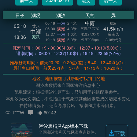
前一天
2026-08-10
潮历
后一天
日长
潮况
潮汐
天气
风
中雨
00:19
干潮
2.4米
6级
05:18
廿八
41.5km/h
06:00
满潮
4.3米
气温27.77°C
中潮
~
12:37
干潮
1.0米
东南风
水温27.35°C
18:36
死汛
19:19
满潮
5.0米
3.08米浪
气压995hpa
涨潮时间： 00:19 - 06:00(4.3米)；12:37 - 19:19(5.0米)；
退潮时间： 06:00 - 12:37(1.0米)；19:19 - 23:59(??米)
推荐赶海时间：前天20:20 - 0:20点(差)；8:40 - 12:40点(好)；
最佳鱼口时间：前天23-1点；5-7点；11-13点；18-20点；
地区、地图按钮可以帮助你找到目的地
潮汐表数据来自国家海洋信息中心
配重流速：根据潮汐推算而出，只能用于钓组配重参考。
本潮汐为天文潮位，不包括由于气象或其他因素造成的增减水变化
在特殊情况下，还应考虑台风、寒潮和洪水等因素。
1***W
60142
潮汐表精灵App版本下载
全国潮汐表和天气风浪查询软件。
下载