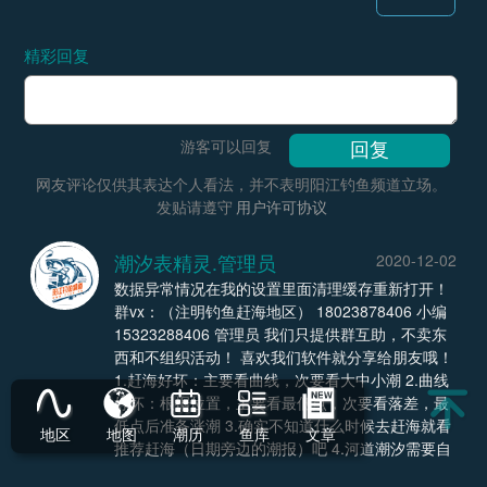
精彩回复
游客可以回复
网友评论仅供其表达个人看法，并不表明阳江钓鱼频道立场。
发贴请遵守
用户许可协议
潮汐表精灵.管理员
2020-12-02
数据异常情况在我的设置里面清理缓存重新打开！
群vx：（注明钓鱼赶海地区） 18023878406 小编
15323288406 管理员 我们只提供群互助，不卖东
西和不组织活动！ 喜欢我们软件就分享给朋友哦！
1.赶海好坏：主要看曲线，次要看大中小潮 2.曲线
好坏：根据位置，主要看最低点，次要看落差，最
低点后准备涨潮 3.确实不知道什么时候去赶海就看
地区
地图
潮历
鱼库
文章
推荐赶海（日期旁边的潮报）吧 4.河道潮汐需要自
己观察进行调整，准不准看自己经验 5.赶海的不要