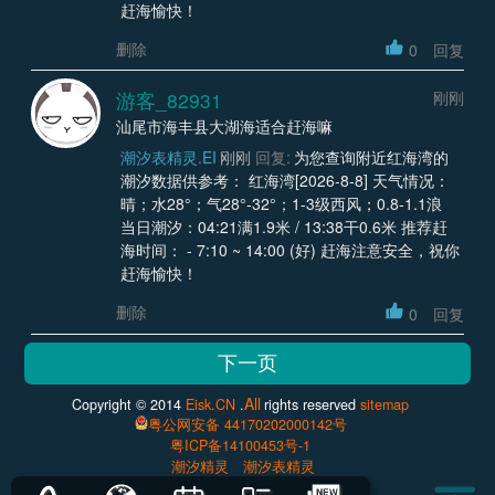
赶海愉快！
删除
0
回复
游客_82931
刚刚
汕尾市海丰县大湖海适合赶海嘛
潮汐表精灵.EI
刚刚
回复:
为您查询附近红海湾的
潮汐数据供参考： 红海湾[2026-8-8] 天气情况：
晴；水28°；气28°-32°；1-3级西风；0.8-1.1浪
当日潮汐：04:21满1.9米 / 13:38干0.6米 推荐赶
海时间： - 7:10 ~ 14:00 (好) 赶海注意安全，祝你
赶海愉快！
删除
0
回复
All
Copyright © 2014
Eisk.CN
.
rights reserved
sitemap
粤公网安备 44170202000142号
粤ICP备14100453号-1
潮汐精灵
潮汐表精灵