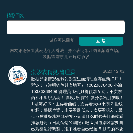
精彩回复
游客可以回复
网友评论仅供其表达个人看法，并不表明阳江钓鱼频道立场。
发贴请遵守
用户许可协议
潮汐表精灵.管理员
2020-12-02
数据异常情况在我的设置里面清理缓存重新打开！
群vx：（注明钓鱼赶海地区） 18023878406 小编
15323288406 管理员 我们只提供群互助，不卖东
西和不组织活动！ 喜欢我们软件就分享给朋友哦！
1.赶海好坏：主要看曲线，次要看大中小潮 2.曲线
好坏：根据位置，主要看最低点，次要看落差，最
低点后准备涨潮 3.确实不知道什么时候去赶海就看
推荐赶海（日期旁边的潮报）吧 4.河道潮汐需要自
己观察进行调整，准不准看自己经验 5.赶海的不要