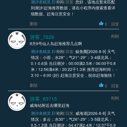
潮汐表精灵.EI
刚刚
回复:
您好，该地点暂未匹配
到潮汐/赶海推荐数据，请在小程序内搜索查看详
细数据。赶海注意安全！
删除
0
回复
游客_7626
刚刚
8月9号仙人岛赶海推荐几点啊
潮汐表精灵.EI
刚刚
回复:
鲅鱼圈[2026-8-9] 天气
情况：小雨；水28°；气21°-29°；3-4级北风；
0.1-0.6浪 当日潮汐：00:00满2.5米 / 06:00干0.8
米 / 12:56满4米 / 20:22干1.3米 推荐赶海时间： -
3:10 ~ 6:00 (好) 赶海注意安全，祝你赶海愉快！
删除
0
回复
游客_83715
刚刚
威海站附近去哪里赶海
潮汐表精灵.EI
刚刚
回复:
威海港[2026-8-8] 天气
情况：多云；水30°；气26°-29°；3-5级北风；
0.5-1.3浪 当日潮汐：04:47满2.4米 / 12:37干0.9