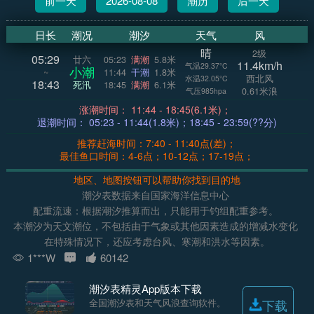
前一天
2026-08-08
潮历
后一天
日长
潮况
潮汐
天气
风
晴
2级
05:29
廿六
05:23
满潮
5.8米
11.4km/h
气温29.37°C
小潮
~
11:44
干潮
1.8米
西北风
水温32.05°C
18:43
死汛
18:45
满潮
6.1米
0.61米浪
气压985hpa
涨潮时间： 11:44 - 18:45(6.1米)；
退潮时间： 05:23 - 11:44(1.8米)；18:45 - 23:59(??分)
推荐赶海时间：7:40 - 11:40点(差)；
最佳鱼口时间：4-6点；10-12点；17-19点；
地区、地图按钮可以帮助你找到目的地
潮汐表数据来自国家海洋信息中心
配重流速：根据潮汐推算而出，只能用于钓组配重参考。
本潮汐为天文潮位，不包括由于气象或其他因素造成的增减水变化
在特殊情况下，还应考虑台风、寒潮和洪水等因素。
1***W
60142
潮汐表精灵App版本下载
全国潮汐表和天气风浪查询软件。
下载