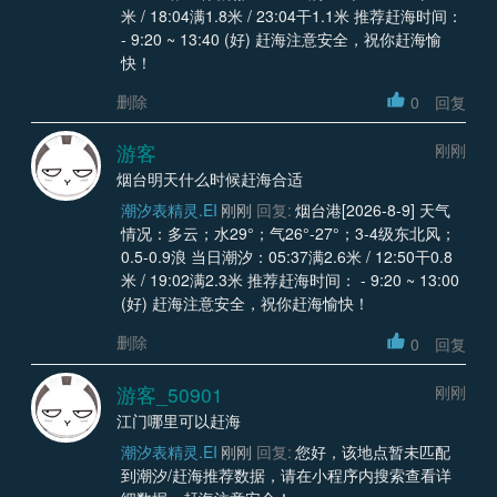
米 / 18:04满1.8米 / 23:04干1.1米 推荐赶海时间：
- 9:20 ~ 13:40 (好) 赶海注意安全，祝你赶海愉
快！
删除
0
回复
游客
刚刚
烟台明天什么时候赶海合适
潮汐表精灵.EI
刚刚
回复:
烟台港[2026-8-9] 天气
情况：多云；水29°；气26°-27°；3-4级东北风；
0.5-0.9浪 当日潮汐：05:37满2.6米 / 12:50干0.8
米 / 19:02满2.3米 推荐赶海时间： - 9:20 ~ 13:00
(好) 赶海注意安全，祝你赶海愉快！
删除
0
回复
游客_50901
刚刚
江门哪里可以赶海
潮汐表精灵.EI
刚刚
回复:
您好，该地点暂未匹配
到潮汐/赶海推荐数据，请在小程序内搜索查看详