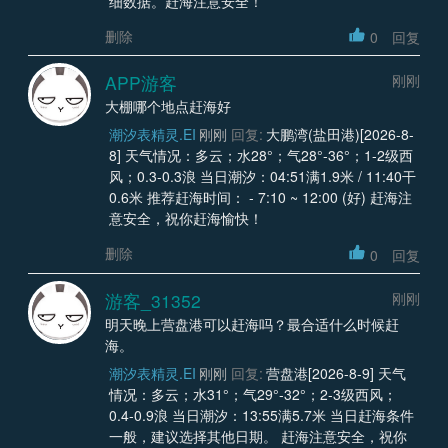
细数据。赶海注意安全！
删除
0
回复
APP游客
刚刚
大棚哪个地点赶海好
潮汐表精灵.EI
刚刚
回复:
大鹏湾(盐田港)[2026-8-
8] 天气情况：多云；水28°；气28°-36°；1-2级西
风；0.3-0.3浪 当日潮汐：04:51满1.9米 / 11:40干
0.6米 推荐赶海时间： - 7:10 ~ 12:00 (好) 赶海注
意安全，祝你赶海愉快！
删除
0
回复
游客_31352
刚刚
明天晚上营盘港可以赶海吗？最合适什么时候赶
海。
潮汐表精灵.EI
刚刚
回复:
营盘港[2026-8-9] 天气
情况：多云；水31°；气29°-32°；2-3级西风；
0.4-0.9浪 当日潮汐：13:55满5.7米 当日赶海条件
一般，建议选择其他日期。 赶海注意安全，祝你