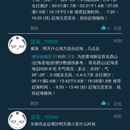
当日潮汐：00:01满1.7米 / 03:31干1.4米 / 07:05
满1.6米 / 16:15干0.1米 推荐赶海时间： - 7:20 ~
16:20 (优) 赶海注意安全，祝你赶海愉快！
删除
0
回复
游客_72835
刚刚
威海，明天什么地方适合赶海，几点去
潮汐表精灵.EI
刚刚
回复:
为您查询附近双岛西山
(赶海圣地)的潮汐数据供参考： 双岛西山(赶海圣
地)[2026-8-9] 天气情况：多云；水29°；气
26°-28°；3-5级东北风；0.4-0.7浪 当日潮汐：
06:11满2.4米 / 13:42干0.8米 / 19:28满1.8米 推荐
赶海时间： - 9:20 ~ 13:40 (好) 赶海注意安全，祝
你赶海愉快！
删除
0
回复
游客_76390
刚刚
生物岛这边潮汐明天最小是什么时候