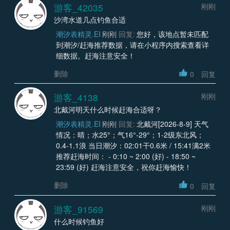
游客_42035
刚刚
沙湾水道几点钓鱼合适
潮汐表精灵.EI
刚刚
回复:
您好，该地点暂未匹配
到潮汐/赶海推荐数据，请在小程序内搜索查看详
细数据。赶海注意安全！
删除
0
回复
游客_4138
刚刚
北戴河明天什么时候赶海合适呀？
潮汐表精灵.EI
刚刚
回复:
北戴河[2026-8-9] 天气
情况：晴；水25°；气16°-29°；1-2级东北风；
0.4-1.1浪 当日潮汐：02:01干0.6米 / 15:41满2米
推荐赶海时间： - 0:10 ~ 2:00 (好) - 18:50 ~
23:59 (好) 赶海注意安全，祝你赶海愉快！
删除
0
回复
游客_91569
刚刚
什么时候钓鱼好