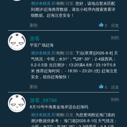
潮汐表精灵.EI
刚刚
回复:
您好，该地点暂未匹配
到潮汐/赶海推荐数据，请在小程序内搜索查看详
细数据。赶海注意安全！
删除
0
回复
游客
刚刚
平安广场赶海
潮汐表精灵.EI
刚刚
回复:
下泊(草潭)[2026-8-8] 天
气情况：中雨；水31°；气28°-30°；2-4级西风；
0.2-0.5浪 当日潮汐：13:20满4.8米 / 23:19干0.8
米 推荐赶海时间： - 18:50 ~ 23:20 (优) 赶海注意
安全，祝你赶海愉快！
删除
0
回复
游客_58786
刚刚
8月10号中海黄金海岸适合赶海吗
潮汐表精灵.EI
刚刚
回复:
为您查询附近海门港的
潮汐数据供参考： 海门港[2026-8-10] 天气情况：
小雨；水27°；气28°-35°；2-3级西风；0.8-1浪