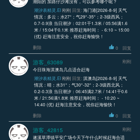
潮阳的 加路仔沙滩没有，可以参考哪个呢？
潮汐表精灵.EI
刚刚
回复:
海门港[2026-8-9] 天气
情况：多云；水27°；气29°-35°；2-3级西风；
0.7-0.9浪 当日潮汐：02:01干1.3米 / 05:56满1.6
米 / 15:04干0.1米 推荐赶海时间： - 6:10 ~ 15:00
(优) 赶海注意安全，祝你赶海愉快！
删除
0
回复
游客_63089
刚刚
今日珠海淇澳岛几点适合赶海
潮汐表精灵.EI
刚刚
回复:
淇澳岛[2026-8-9] 天气
情况：晴；水31°；气30°-32°；2-3级西北风；
0.2-0.3浪 当日潮汐：06:45满2.7米 / 14:41干0.6
米 / 21:56满1.8米 推荐赶海时间： - 10:20 ~
14:40 (优) 赶海注意安全，祝你赶海愉快！
删除
0
回复
游客_42815
刚刚
遂溪草潭镇平安广场今天下午什么时候赶海合适