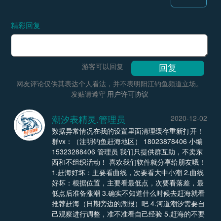
精彩回复
游客可以回复
网友评论仅供其表达个人看法，并不表明阳江钓鱼频道立场。
发贴请遵守
用户许可协议
潮汐表精灵.管理员
2020-12-02
数据异常情况在我的设置里面清理缓存重新打开！
群vx：（注明钓鱼赶海地区） 18023878406 小编
15323288406 管理员 我们只提供群互助，不卖东
西和不组织活动！ 喜欢我们软件就分享给朋友哦！
1.赶海好坏：主要看曲线，次要看大中小潮 2.曲线
好坏：根据位置，主要看最低点，次要看落差，最
低点后准备涨潮 3.确实不知道什么时候去赶海就看
推荐赶海（日期旁边的潮报）吧 4.河道潮汐需要自
己观察进行调整，准不准看自己经验 5.赶海的不要