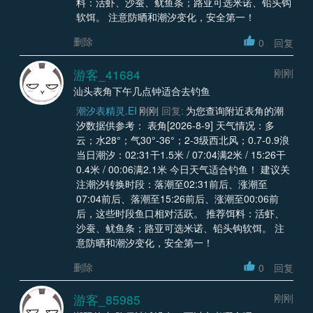
料：活虾、沙蚕、鱿鱼条；路亚可选米诺、铅头钩
软饵。 注意防晒和潮汐变化，安全第一！
删除
0
回复
游客_41684
刚刚
汕头表角下午几点钟适合去钓鱼
潮汐表精灵.EI
刚刚
回复:
为您查询附近表角的潮
汐数据供参考： 表角[2026-8-9] 天气情况：多
云；水28°；气30°-36°；2-3级西北风；0.7-0.9浪
当日潮汐：02:31干1.5米 / 07:04满2米 / 15:26干
0.4米 / 00:06满2.1米 今日天气适合钓鱼！ 建议关
注潮汐转换时段：落潮至02:31前后、涨潮至
07:04前后、落潮至15:26前后、涨潮至00:06前
后，这些时段鱼口相对活跃。 推荐饵料：活虾、
沙蚕、鱿鱼条；路亚可选米诺、铅头钩软饵。 注
意防晒和潮汐变化，安全第一！
删除
0
回复
游客_85985
刚刚