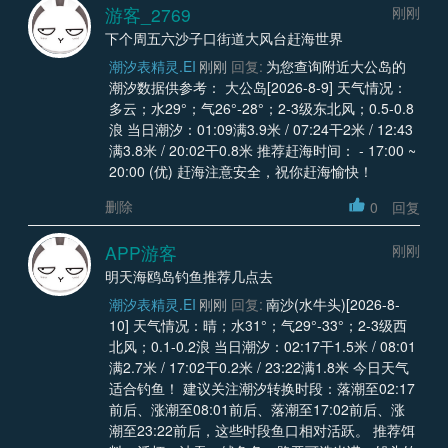
游客_2769
刚刚
下个周五六沙子口街道大风台赶海世界
潮汐表精灵.EI
刚刚
回复:
为您查询附近大公岛的
潮汐数据供参考： 大公岛[2026-8-9] 天气情况：
多云；水29°；气26°-28°；2-3级东北风；0.5-0.8
浪 当日潮汐：01:09满3.9米 / 07:24干2米 / 12:43
满3.8米 / 20:02干0.8米 推荐赶海时间： - 17:00 ~
20:00 (优) 赶海注意安全，祝你赶海愉快！
删除
0
回复
APP游客
刚刚
明天海鸥岛钓鱼推荐几点去
潮汐表精灵.EI
刚刚
回复:
南沙(水牛头)[2026-8-
10] 天气情况：晴；水31°；气29°-33°；2-3级西
北风；0.1-0.2浪 当日潮汐：02:17干1.5米 / 08:01
满2.7米 / 17:02干0.2米 / 23:22满1.8米 今日天气
适合钓鱼！ 建议关注潮汐转换时段：落潮至02:17
前后、涨潮至08:01前后、落潮至17:02前后、涨
潮至23:22前后，这些时段鱼口相对活跃。 推荐饵