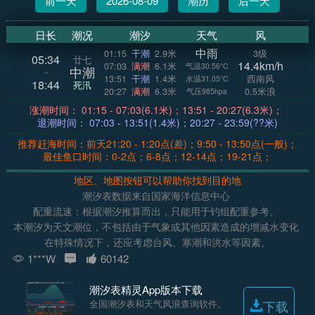
前一天
2026-08-09
潮历
后一天
日长
潮况
潮汐
天气
风
中雨
01:15
干潮
2.9米
3级
05:34
廿七
14.4km/h
07:03
满潮
6.1米
气温30.56°C
中潮
~
13:51
干潮
1.4米
西南风
水温31.05°C
18:44
死汛
20:27
满潮
6.3米
0.5米浪
气压985hpa
涨潮时间： 01:15 - 07:03(6.1米)；13:51 - 20:27(6.3米)；
退潮时间： 07:03 - 13:51(1.4米)；20:27 - 23:59(??米)
推荐赶海时间：前天21:20 - 1:20点(差)；9:50 - 13:50点(一般)；
最佳鱼口时间：0-2点；6-8点；12-14点；19-21点；
地区、地图按钮可以帮助你找到目的地
潮汐表数据来自国家海洋信息中心
配重流速：根据潮汐推算而出，只能用于钓组配重参考。
本潮汐为天文潮位，不包括由于气象或其他因素造成的增减水变化
在特殊情况下，还应考虑台风、寒潮和洪水等因素。
1***W
60142
潮汐表精灵App版本下载
全国潮汐表和天气风浪查询软件。
下载