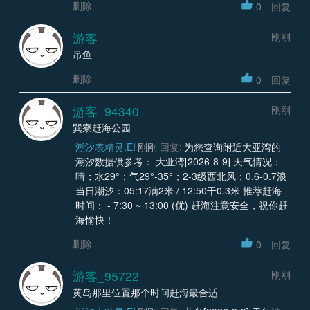
删除
0
回复
游客
刚刚
吊鱼
删除
0
回复
游客_94340
刚刚
巽寮赶海公园
潮汐表精灵.EI
刚刚
回复:
为您查询附近大亚湾的
潮汐数据供参考： 大亚湾[2026-8-9] 天气情况：
晴；水29°；气29°-35°；2-3级西北风；0.6-0.7浪
当日潮汐：05:17满2米 / 12:50干0.3米 推荐赶海
时间： - 7:30 ~ 13:00 (优) 赶海注意安全，祝你赶
海愉快！
删除
0
回复
游客_95722
刚刚
黄岛那里位置那个时间赶海最合适