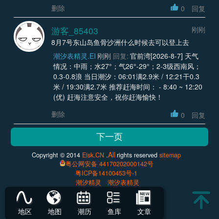
删除
0
回复
游客_85403
刚刚
8月7号东山岛鱼骨沙洲什么时候去可以登上去
潮汐表精灵.EI
刚刚
回复:
官前湾[2026-8-7] 天气
情况：中雨；水27°；气26°-29°；2-3级西南风；
0.3-0.8浪 当日潮汐：06:01满2.9米 / 12:21干0.3
米 / 19:30满2.7米 推荐赶海时间： - 8:40 ~ 12:20
(优) 赶海注意安全，祝你赶海愉快！
删除
0
回复
All
Copyright © 2014
Eisk.CN
.
rights reserved
sitemap
粤公网安备 44170202000142号
粤ICP备14100453号-1
潮汐精灵
潮汐表精灵
地区
地图
潮历
鱼库
文章