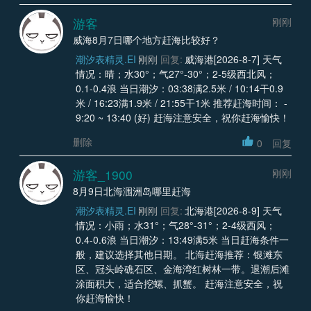
游客
刚刚
威海8月7日哪个地方赶海比较好？
潮汐表精灵.EI
刚刚
回复:
威海港[2026-8-7] 天气
情况：晴；水30°；气27°-30°；2-5级西北风；
0.1-0.4浪 当日潮汐：03:38满2.5米 / 10:14干0.9
米 / 16:23满1.9米 / 21:55干1米 推荐赶海时间： -
9:20 ~ 13:40 (好) 赶海注意安全，祝你赶海愉快！
删除
0
回复
游客_1900
刚刚
8月9日北海涠洲岛哪里赶海
潮汐表精灵.EI
刚刚
回复:
北海港[2026-8-9] 天气
情况：小雨；水31°；气28°-31°；2-4级西风；
0.4-0.6浪 当日潮汐：13:49满5米 当日赶海条件一
般，建议选择其他日期。 北海赶海推荐：银滩东
区、冠头岭礁石区、金海湾红树林一带。退潮后滩
涂面积大，适合挖螺、抓蟹。 赶海注意安全，祝
你赶海愉快！