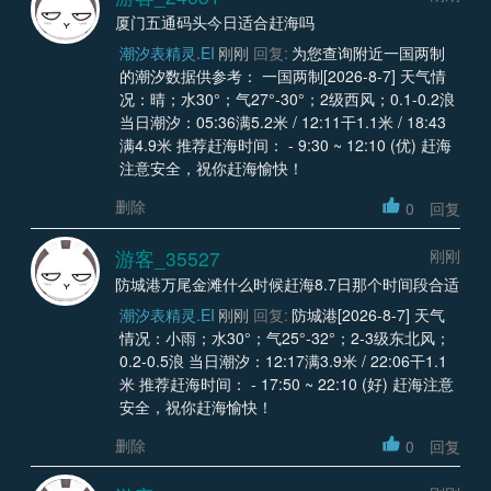
厦门五通码头今日适合赶海吗
潮汐表精灵.EI
刚刚
回复:
为您查询附近一国两制
的潮汐数据供参考： 一国两制[2026-8-7] 天气情
况：晴；水30°；气27°-30°；2级西风；0.1-0.2浪
当日潮汐：05:36满5.2米 / 12:11干1.1米 / 18:43
满4.9米 推荐赶海时间： - 9:30 ~ 12:10 (优) 赶海
注意安全，祝你赶海愉快！
删除
0
回复
游客_35527
刚刚
防城港万尾金滩什么时候赶海8.7日那个时间段合适
潮汐表精灵.EI
刚刚
回复:
防城港[2026-8-7] 天气
情况：小雨；水30°；气25°-32°；2-3级东北风；
0.2-0.5浪 当日潮汐：12:17满3.9米 / 22:06干1.1
米 推荐赶海时间： - 17:50 ~ 22:10 (好) 赶海注意
安全，祝你赶海愉快！
删除
0
回复