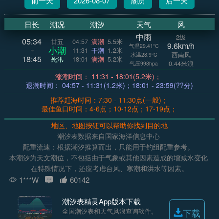
前一天
2026-08-07
潮历
后一天
日长
潮况
潮汐
天气
风
中雨
2级
05:34
廿五
04:57
满潮
5.5米
9.6km/h
气温29.41°C
小潮
~
11:31
干潮
1.2米
西南风
水温28.9°C
18:45
死汛
18:01
满潮
5.2米
0.44米浪
气压998hpa
涨潮时间： 11:31 - 18:01(5.2米)；
退潮时间： 04:57 - 11:31(1.2米)；18:01 - 23:59(??分)
推荐赶海时间：7:30 - 11:30点(一般)；
最佳鱼口时间：4-6点；10-12点；17-19点；
地区、地图按钮可以帮助你找到目的地
潮汐表数据来自国家海洋信息中心
配重流速：根据潮汐推算而出，只能用于钓组配重参考。
本潮汐为天文潮位，不包括由于气象或其他因素造成的增减水变化
在特殊情况下，还应考虑台风、寒潮和洪水等因素。
1***W
60142
潮汐表精灵App版本下载
全国潮汐表和天气风浪查询软件。
下载