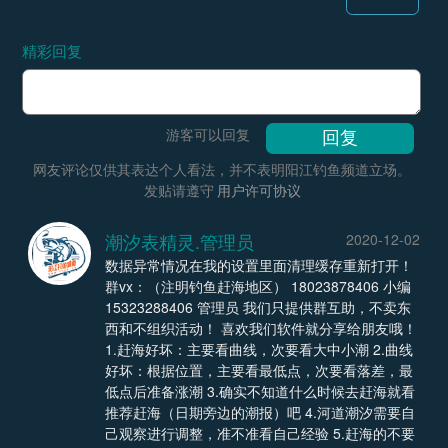
精彩回复
游客可以回复
网友评论仅供其表达个人看法，并不表明阳江钓鱼频道立场。
发贴请遵守
用户许可协议
潮汐表精灵.管理员
2020-12-02
数据异常情况在我的设置里面清理缓存重新打开！
群vx：（注明钓鱼赶海地区） 18023878406 小编
15323288406 管理员 我们只提供群互助，不卖东
西和不组织活动！ 喜欢我们软件就分享给朋友哦！
1.赶海好坏：主要看曲线，次要看大中小潮 2.曲线
好坏：根据位置，主要看最低点，次要看落差，最
低点后准备涨潮 3.确实不知道什么时候去赶海就看
推荐赶海（日期旁边的潮报）吧 4.河道潮汐需要自
己观察进行调整，准不准看自己经验 5.赶海的不要