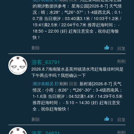
的潮汐数据供参考： 星海公园[2026-8-7] 天气情
况：晴；水28°；气26°-37°；1-4级西北风；0.1-
0.7浪 当日潮汐：03:40满3.1米 / 10:03干1.2米 /
15:41满2.5米 / 22:04干0.7米 推荐赶海时间： -
18:50 ~ 22:00 (好) 赶海注意安全，祝你赶海愉
快！
删除
0
回复
游客_63791
刚刚
2026.8.7海南陵水县英州镇清水湾赶海最佳时间是
下午两点半吗？我想确认一下
潮汐表精灵.EI
刚刚
回复:
新村港[2026-8-7] 天气
情况：小雨；水26°；气26°-30°；3-4级西南风；
1-1.6浪 当日潮汐：04:52满1.4米 / 14:29干0.5米
推荐赶海时间： - 5:10 ~ 14:30 (好) 赶海注意安
全，祝你赶海愉快！
删除
0
回复
游客_24631
刚刚