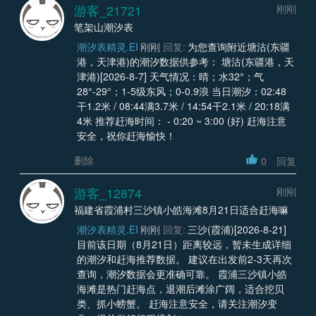
游客_21721
刚刚
笔架山潮汐表
潮汐表精灵.EI
刚刚
回复:
为您查询附近塘沽(东疆
港，天津港)的潮汐数据供参考： 塘沽(东疆港，天
津港)[2026-8-7] 天气情况：晴；水32°；气
28°-29°；1-5级东风；0-0.9浪 当日潮汐：02:48
干1.2米 / 08:44满3.7米 / 14:54干2.1米 / 20:18满
4米 推荐赶海时间： - 0:20 ~ 3:00 (好) 赶海注意
安全，祝你赶海愉快！
删除
0
回复
游客_12874
刚刚
福建省霞浦村三沙镇小皓海滩8月21日适合赶海嘛
潮汐表精灵.EI
刚刚
回复:
三沙(霞浦)[2026-8-21]
目前该日期（8月21日）距离较远，暂未生成详细
的潮汐和赶海推荐数据。 建议在出发前2-3天再次
查询，潮汐数据会更准确可靠。 霞浦三沙镇小皓
海滩是热门赶海点，退潮后滩涂广阔，适合挖贝
类、抓小螃蟹。 赶海注意安全，请关注潮汐变