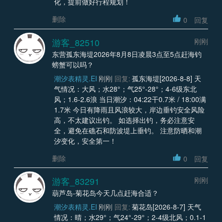
化，提前做好行程规划！
删除
0
回复
游客_82510
刚刚
东营孤东海堤2026年8月8日凌晨3点至5点赶海钓
螃蟹可以吗？
潮汐表精灵.EI
刚刚
回复:
孤东海堤[2026-8-8] 天
气情况：大风；水28°；气25°-28°；4-6级东北
风；1.6-2.6浪 当日潮汐：04:22干0.7米 / 18:00满
1.7米 今日有降雨且风浪较大，岸边垂钓安全风险
高，不太建议出钓。 如选择出钓，务必注意安
全，避免在礁石和防波堤上垂钓。 注意防晒和潮
汐变化，安全第一！
删除
0
回复
游客_83291
刚刚
葫芦岛-菊花岛今天几点赶海合适？
潮汐表精灵.EI
刚刚
回复:
菊花岛[2026-8-7] 天气
情况：晴；水29°；气24°-29°；2-4级北风；0.1-1