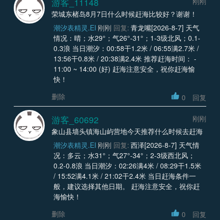
游客_11148
刚刚
荣城东楮岛8月7日什么时候赶海比较好？谢谢！
潮汐表精灵.EI
刚刚
回复:
青龙嘴[2026-8-7] 天气
情况：晴；水29°；气26°-31°；1-3级北风；0.1-
0.3浪 当日潮汐：00:58干1.2米 / 06:55满2.7米 /
13:56干0.8米 / 20:38满2.4米 推荐赶海时间： -
11:00 ~ 14:00 (好) 赶海注意安全，祝你赶海愉
快！
删除
0
回复
游客_60692
刚刚
象山县墙头镇海山屿营地今天推荐什么时候去赶海
潮汐表精灵.EI
刚刚
回复:
西泽[2026-8-7] 天气情
况：多云；水31°；气27°-34°；2-3级西北风；
0.2-0.8浪 当日潮汐：02:26满4米 / 08:29干1.5米
/ 15:52满4.1米 / 21:02干2.4米 当日赶海条件一
般，建议选择其他日期。 赶海注意安全，祝你赶
海愉快！
删除
0
回复