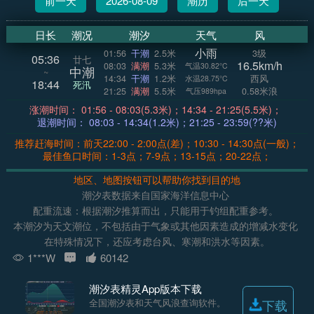
前一天
2026-08-09
潮历
后一天
日长
潮况
潮汐
天气
风
小雨
01:56
干潮
2.5米
3级
05:36
廿七
16.5km/h
08:03
满潮
5.3米
气温30.82°C
中潮
~
14:34
干潮
1.2米
西风
水温28.75°C
18:44
死汛
21:25
满潮
5.5米
0.58米浪
气压989hpa
涨潮时间： 01:56 - 08:03(5.3米)；14:34 - 21:25(5.5米)；
退潮时间： 08:03 - 14:34(1.2米)；21:25 - 23:59(??米)
推荐赶海时间：前天22:00 - 2:00点(差)；10:30 - 14:30点(一般)；
最佳鱼口时间：1-3点；7-9点；13-15点；20-22点；
地区、地图按钮可以帮助你找到目的地
潮汐表数据来自国家海洋信息中心
配重流速：根据潮汐推算而出，只能用于钓组配重参考。
本潮汐为天文潮位，不包括由于气象或其他因素造成的增减水变化
在特殊情况下，还应考虑台风、寒潮和洪水等因素。
1***W
60142
潮汐表精灵App版本下载
全国潮汐表和天气风浪查询软件。
下载