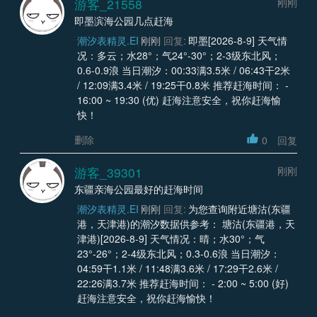
游客_21558
刚刚
即墨滨海公园几点赶海
潮汐表精灵.EI
刚刚
回复:
即墨[2026-8-9] 天气情
况：多云；水28°；气24°-30°；2-3级东北风；
0.6-0.9浪 当日潮汐：00:33满3.5米 / 06:43干2米
/ 12:09满3.4米 / 19:25干0.8米 推荐赶海时间： -
16:00 ~ 19:30 (优) 赶海注意安全，祝你赶海愉
快！
删除
0
回复
游客_39301
刚刚
东疆亲海公园最好的赶海时间
潮汐表精灵.EI
刚刚
回复:
为您查询附近塘沽(东疆
港，天津港)的潮汐数据供参考： 塘沽(东疆港，天
津港)[2026-8-9] 天气情况：晴；水30°；气
23°-26°；2-4级东北风；0.3-0.6浪 当日潮汐：
04:59干1.1米 / 11:48满3.6米 / 17:29干2.6米 /
22:26满3.7米 推荐赶海时间： - 2:00 ~ 5:00 (好)
赶海注意安全，祝你赶海愉快！