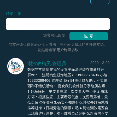
精彩回复
游客可以回复
网友评论仅供其表达个人看法，并不表明阳江钓鱼频道立场。
发贴请遵守
用户许可协议
潮汐表精灵.管理员
2020-12-02
数据异常情况在我的设置里面清理缓存重新打开！
群vx：（注明钓鱼赶海地区） 18023878406 小编
15323288406 管理员 我们只提供群互助，不卖东
西和不组织活动！ 喜欢我们软件就分享给朋友哦！
1.赶海好坏：主要看曲线，次要看大中小潮 2.曲线
好坏：根据位置，主要看最低点，次要看落差，最
低点后准备涨潮 3.确实不知道什么时候去赶海就看
推荐赶海（日期旁边的潮报）吧 4.河道潮汐需要自
己观察进行调整，准不准看自己经验 5.赶海的不要