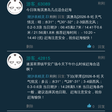
游客_63089
刚刚
今日珠海淇澳岛几点适合赶海
潮汐表精灵.EI
刚刚
回复:
淇澳岛[2026-8-9] 天气
情况：晴；水31°；气30°-32°；2-3级西北风；
0.2-0.3浪 当日潮汐：06:45满2.7米 / 14:41干0.6
米 / 21:56满1.8米 推荐赶海时间： - 10:20 ~
14:40 (优) 赶海注意安全，祝你赶海愉快！
删除
0
回复
游客_42815
刚刚
遂溪草潭镇平安广场今天下午什么时候赶海合适
啊？
潮汐表精灵.EI
刚刚
回复:
下泊(草潭)[2026-8-9] 天
气情况：多云；水31°；气28°-31°；3-4级西风；
0.3-0.6浪 当日潮汐：14:28满5.1米 当日赶海条件
一般，建议选择其他日期。 赶海注意安全，祝你
赶海愉快！
删除
0
回复