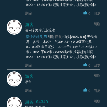
9:20 ~ 15:20 (优) 赶海注意安全，祝你赶海愉快！
删除
0
回复
游客
刚刚
请问东海岸几点退潮
潮汐表精灵.EI
刚刚
回复:
汕头[2026-8-9] 天气情
况：多云；水27°；气30°-34°；2-3级西北风；
0.7-0.9浪 当日潮汐：02:26干1.4米 / 06:56满1.8
米 / 15:21干0.2米 / 23:58满2米 推荐赶海时间： -
9:20 ~ 15:20 (优) 赶海注意安全，祝你赶海愉快！
删除
0
回复
游客
刚刚
吊鱼
删除
0
回复
游客_94340
刚刚
巽寮赶海公园