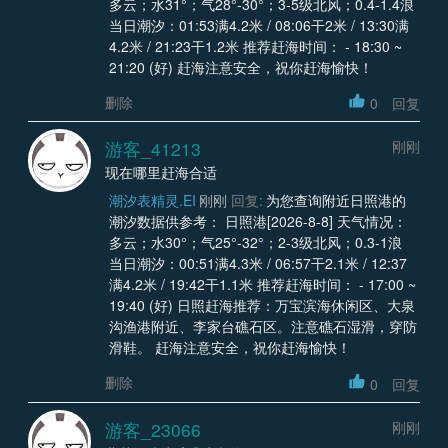
多云；水31°；气28°-30°；3-5级北风；0.4-1.4浪
当日潮汐：01:53满4.2米 / 08:06干2米 / 13:30满
4.2米 / 21:23干1.2米 推荐赶海时间： - 18:30 ~
21:20 (好) 赶海注意安全，祝你赶海愉快！
删除
0
回复
游客_41213
刚刚
现在哪里赶海合适
潮汐表精灵.EI
刚刚
回复:
为您查询附近日照港的
潮汐数据供参考： 日照港[2026-8-8] 天气情况：
多云；水30°；气25°-32°；2-3级北风；0.3-1浪
当日潮汐：00:51满4.3米 / 06:57干2.1米 / 12:37
满4.2米 / 19:42干1.1米 推荐赶海时间： - 17:00 ~
19:40 (好) 日照赶海推荐：万宝滨海休闲区、大泉
沟渔港附近、李家台礁石区。注意礁石湿滑，穿防
滑鞋。 赶海注意安全，祝你赶海愉快！
删除
0
回复
游客_23066
刚刚