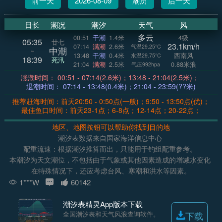
前一天
2026-08-09
潮历
后一天
日长
潮况
潮汐
天气
风
多云
00:51
干潮
1.4米
4级
05:35
廿七
23.1km/h
07:14
满潮
2.6米
气温29.25°C
中潮
~
13:48
干潮
0.4米
西南风
水温29.75°C
18:39
死汛
21:04
满潮
2.5米
0.88米浪
气压992hpa
涨潮时间： 00:51 - 07:14(2.6米)；13:48 - 21:04(2.5米)；
退潮时间： 07:14 - 13:48(0.4米)；21:04 - 23:59(??米)
推荐赶海时间：前天20:50 - 0:50点(一般)；9:50 - 13:50点(优)；
最佳鱼口时间：前天23-1点；6-8点；12-14点；20-22点；
地区、地图按钮可以帮助你找到目的地
潮汐表数据来自国家海洋信息中心
配重流速：根据潮汐推算而出，只能用于钓组配重参考。
本潮汐为天文潮位，不包括由于气象或其他因素造成的增减水变化
在特殊情况下，还应考虑台风、寒潮和洪水等因素。
1***W
60142
潮汐表精灵App版本下载
全国潮汐表和天气风浪查询软件。
下载