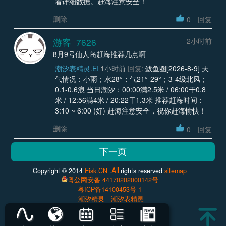
看详细数据。赶海注意安全！
删除
0
回复
游客_7626
2小时前
8月9号仙人岛赶海推荐几点啊
潮汐表精灵.EI
1小时前
回复:
鲅鱼圈[2026-8-9] 天
气情况：小雨；水28°；气21°-29°；3-4级北风；
0.1-0.6浪 当日潮汐：00:00满2.5米 / 06:00干0.8
米 / 12:56满4米 / 20:22干1.3米 推荐赶海时间： -
3:10 ~ 6:00 (好) 赶海注意安全，祝你赶海愉快！
删除
0
回复
All
Copyright © 2014
Eisk.CN
.
rights reserved
sitemap
粤公网安备 44170202000142号
粤ICP备14100453号-1
潮汐精灵
潮汐表精灵