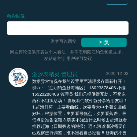
精彩回复
游客可以回复
网友评论仅供其表达个人看法，并不表明阳江钓鱼频道立场。
发贴请遵守
用户许可协议
潮汐表精灵.管理员
2020-12-02
数据异常情况在我的设置里面清理缓存重新打开！
群vx：（注明钓鱼赶海地区） 18023878406 小编
15323288406 管理员 我们只提供群互助，不卖东
西和不组织活动！ 喜欢我们软件就分享给朋友哦！
1.赶海好坏：主要看曲线，次要看大中小潮 2.曲线
好坏：根据位置，主要看最低点，次要看落差，最
低点后准备涨潮 3.确实不知道什么时候去赶海就看
推荐赶海（日期旁边的潮报）吧 4.河道潮汐需要自
己观察进行调整，准不准看自己经验 5.赶海的不要