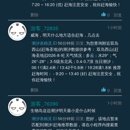
7:20 ~ 16:20 (优) 赶海注意安全，祝你赶海愉快！
删除
0
回复
游客_72835
1小时前
威海，明天什么地方适合赶海，几点去
潮汐表精灵.EI
56分钟前
回复:
为您查询附近双岛
西山(赶海圣地)的潮汐数据供参考： 双岛西山(赶
海圣地)[2026-8-9] 天气情况：多云；水29°；气
26°-28°；3-5级东北风；0.4-0.7浪 当日潮汐：
06:11满2.4米 / 13:42干0.8米 / 19:28满1.8米 推荐
赶海时间： - 9:20 ~ 13:40 (好) 赶海注意安全，祝
你赶海愉快！
删除
0
回复
游客_76390
1小时前
生物岛这边潮汐明天最小是什么时候
潮汐表精灵.EI
56分钟前
回复:
您好，该地点暂未
匹配到潮汐/赶海推荐数据，请在小程序内搜索查