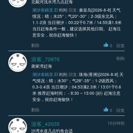
北戴河浅水湾几点赶海
潮汐表精灵.EI
刚刚
回复:
秦皇岛[2026-8-8] 天气
情况：晴；水25°；气20°-30°；2-3级东北风；
1.1-2浪 当日潮汐：00:22干0.7米 / 14:55满1.9米
当日赶海条件一般，建议选择其他日期。 赶海注
意安全，祝你赶海愉快！
删除
0
回复
游客_72876
刚刚
唐家湾赶海
潮汐表精灵.EI
刚刚
回复:
珠海(香洲)[2026-8-8] 天
气情况：晴；水30°；气28°-35°；1-2级西风；
0.3-0.4浪 当日潮汐：04:53满2.3米 / 13:01干0.6
米 推荐赶海时间： - 8:30 ~ 13:00 (好) 赶海注意
安全，祝你赶海愉快！
删除
0
回复
游客_42035
10分钟前
沙湾水道几点钓鱼合适