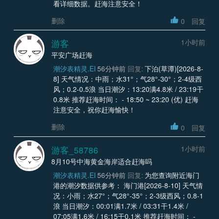
看详细数据。赶海注意安全！
删除
0
回复
游客
1小时前
平安广场赶海
潮汐表精灵.EI
56分钟前
回复:
下泊(草潭)[2026-8-
8] 天气情况：中雨；水31°；气28°-30°；2-4级西
风；0.2-0.5浪 当日潮汐：13:20满4.8米 / 23:19干
0.8米 推荐赶海时间： - 18:50 ~ 23:20 (优) 赶海
注意安全，祝你赶海愉快！
删除
0
回复
游客_58786
1小时前
8月10号中海黄金海岸适合赶海吗
潮汐表精灵.EI
56分钟前
回复:
为您查询附近海门
港的潮汐数据供参考： 海门港[2026-8-10] 天气情
况：小雨；水27°；气28°-35°；2-3级西风；0.8-1
浪 当日潮汐：00:01满1.7米 / 03:31干1.4米 /
07:05满1.6米 / 16:15干0.1米 推荐赶海时间： -