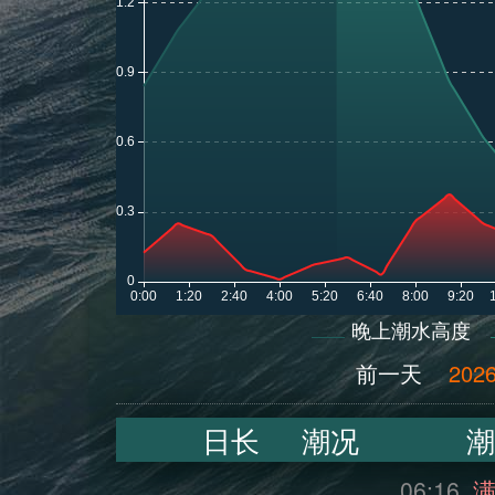
晚上潮水高度
前一天
2026
日长
潮况
潮
06:16