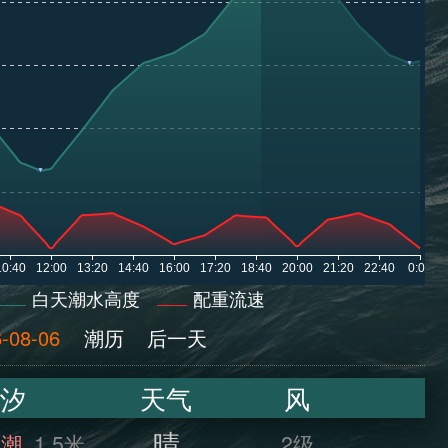
白天潮水高度
配重流速
-08-06
潮历
后一天
汐
天气
风
晴
满潮
1.5米
2级