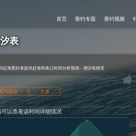
首页
垂钓专题
垂钓视频
潮汐表
赶海爱好者提供赶海和鱼口时间分析预测 - 潮汐表精灵
天天气预报
大屏
线可以查看该时间详细情况