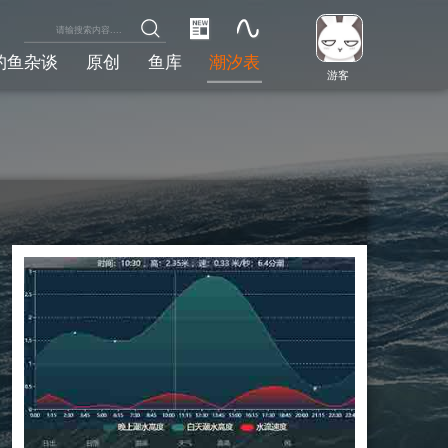
钓鱼杂谈
原创
鱼库
潮汐表
游客