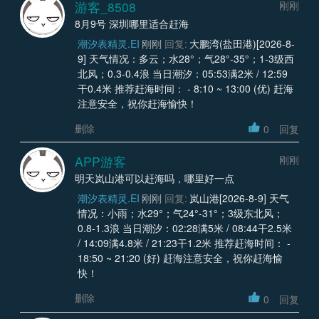
游客_8508
刚刚
8月9号 深圳哪里适合赶海
潮汐表精灵.EI
刚刚
回复:
大鹏湾(盐田港)[2026-8-
9] 天气情况：多云；水28°；气28°-35°；1-3级西
北风；0.3-0.4浪 当日潮汐：05:53满2米 / 12:59
干0.4米 推荐赶海时间： - 8:10 ~ 13:00 (优) 赶海
注意安全，祝你赶海愉快！
删除
0
回复
APP游客
刚刚
明天岚山港可以赶海吗，哪里好一点
潮汐表精灵.EI
刚刚
回复:
岚山港[2026-8-9] 天气
情况：小雨；水29°；气24°-31°；3级东北风；
0.8-1.3浪 当日潮汐：02:28满5米 / 08:44干2.5米
/ 14:09满4.8米 / 21:23干1.2米 推荐赶海时间： -
18:50 ~ 21:20 (好) 赶海注意安全，祝你赶海愉
快！
删除
0
回复