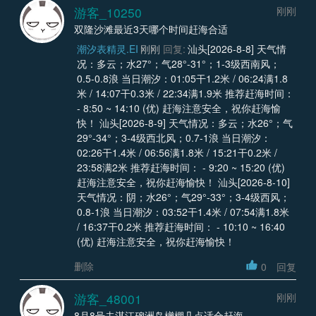
游客_10250
刚刚
双隆沙滩最近3天哪个时间赶海合适
潮汐表精灵.EI
刚刚
回复:
汕头[2026-8-8] 天气情
况：多云；水27°；气28°-31°；1-3级西南风；
0.5-0.8浪 当日潮汐：01:05干1.2米 / 06:24满1.8
米 / 14:07干0.3米 / 22:34满1.9米 推荐赶海时间：
- 8:50 ~ 14:10 (优) 赶海注意安全，祝你赶海愉
快！ 汕头[2026-8-9] 天气情况：多云；水26°；气
29°-34°；3-4级西北风；0.7-1浪 当日潮汐：
02:26干1.4米 / 06:56满1.8米 / 15:21干0.2米 /
23:58满2米 推荐赶海时间： - 9:20 ~ 15:20 (优)
赶海注意安全，祝你赶海愉快！ 汕头[2026-8-10]
天气情况：阴；水26°；气29°-33°；3-4级西风；
0.8-1浪 当日潮汐：03:52干1.4米 / 07:54满1.8米
/ 16:37干0.2米 推荐赶海时间： - 10:10 ~ 16:40
(优) 赶海注意安全，祝你赶海愉快！
删除
0
回复
游客_48001
刚刚
8月8号去湛江硇洲岛橧棚几点适合赶海