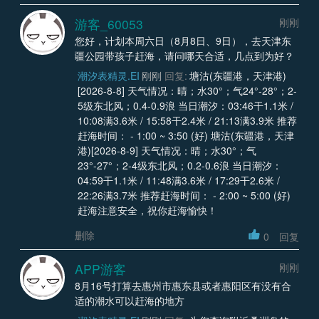
游客_60053
刚刚
您好，计划本周六日（8月8日、9日），去天津东
疆公园带孩子赶海，请问哪天合适，几点到为好？
潮汐表精灵.EI
刚刚
回复:
塘沽(东疆港，天津港)
[2026-8-8] 天气情况：晴；水30°；气24°-28°；2-
5级东北风；0.4-0.9浪 当日潮汐：03:46干1.1米 /
10:08满3.6米 / 15:58干2.4米 / 21:13满3.9米 推荐
赶海时间： - 1:00 ~ 3:50 (好) 塘沽(东疆港，天津
港)[2026-8-9] 天气情况：晴；水30°；气
23°-27°；2-4级东北风；0.2-0.6浪 当日潮汐：
04:59干1.1米 / 11:48满3.6米 / 17:29干2.6米 /
22:26满3.7米 推荐赶海时间： - 2:00 ~ 5:00 (好)
赶海注意安全，祝你赶海愉快！
删除
0
回复
APP游客
刚刚
8月16号打算去惠州市惠东县或者惠阳区有没有合
适的潮水可以赶海的地方