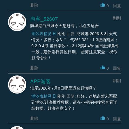
删除
0
回复
游客_52607
刚刚
防城港白浪滩今天想赶海，几点去适合
潮汐表精灵.EI
刚刚
回复:
防城港[2026-8-8] 天气
情况：多云；水31°；气26°-32°；1-3级西南风；
0.2-0.4浪 当日潮汐：13:12满4.4米 当日赶海条件
一般，建议选择其他日期。 赶海注意安全，祝你
赶海愉快！
删除
0
回复
APP游客
刚刚
汕尾2026年7月8日哪里适合赶海啊？
潮汐表精灵.EI
刚刚
回复:
您好，该地点暂未匹配
到潮汐/赶海推荐数据，请在小程序内搜索查看详
细数据。赶海注意安全！
删除
0
回复