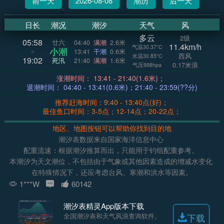
前一天
2026-08-08
潮历
后一天
日长
潮况
潮汐
天气
风
多云
2级
05:58
廿六
04:40
满潮
2.6米
11.4km/h
气温30.37°C
小潮
~
13:41
干潮
0.6米
西风
水温30.85°C
19:02
死汛
21:40
满潮
1.6米
0.17米浪
气压998hpa
涨潮时间： 13:41 - 21:40(1.6米)；
退潮时间： 04:40 - 13:41(0.6米)；21:40 - 23:59(??分)
推荐赶海时间：9:40 - 13:40点(好)；
最佳鱼口时间：3-5点；12-14点；20-22点；
地区、地图按钮可以帮助你找到目的地
潮汐表数据来自国家海洋信息中心
配重流速：根据潮汐推算而出，只能用于钓组配重参考。
本潮汐为天文潮位，不包括由于气象或其他因素造成的增减水变化
在特殊情况下，还应考虑台风、寒潮和洪水等因素。
1***W
60142
潮汐表精灵App版本下载
全国潮汐表和天气风浪查询软件。
下载