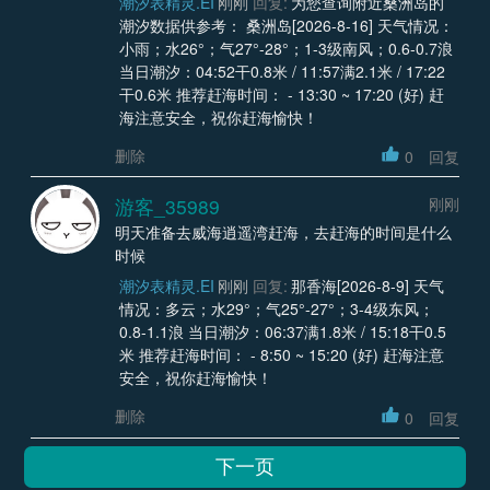
潮汐表精灵.EI
刚刚
回复:
为您查询附近桑洲岛的
潮汐数据供参考： 桑洲岛[2026-8-16] 天气情况：
小雨；水26°；气27°-28°；1-3级南风；0.6-0.7浪
当日潮汐：04:52干0.8米 / 11:57满2.1米 / 17:22
干0.6米 推荐赶海时间： - 13:30 ~ 17:20 (好) 赶
海注意安全，祝你赶海愉快！
删除
0
回复
游客_35989
刚刚
明天准备去威海逍遥湾赶海，去赶海的时间是什么
时候
潮汐表精灵.EI
刚刚
回复:
那香海[2026-8-9] 天气
情况：多云；水29°；气25°-27°；3-4级东风；
0.8-1.1浪 当日潮汐：06:37满1.8米 / 15:18干0.5
米 推荐赶海时间： - 8:50 ~ 15:20 (好) 赶海注意
安全，祝你赶海愉快！
删除
0
回复