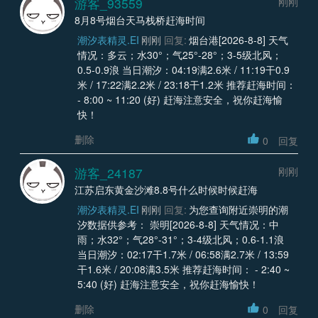
游客_93559
刚刚
8月8号烟台天马栈桥赶海时间
潮汐表精灵.EI
刚刚
回复:
烟台港[2026-8-8] 天气
情况：多云；水30°；气25°-28°；3-5级北风；
0.5-0.9浪 当日潮汐：04:19满2.6米 / 11:19干0.9
米 / 17:22满2.2米 / 23:18干1.2米 推荐赶海时间：
- 8:00 ~ 11:20 (好) 赶海注意安全，祝你赶海愉
快！
删除
0
回复
游客_24187
刚刚
江苏启东黄金沙滩8.8号什么时候时候赶海
潮汐表精灵.EI
刚刚
回复:
为您查询附近崇明的潮
汐数据供参考： 崇明[2026-8-8] 天气情况：中
雨；水32°；气28°-31°；3-4级北风；0.6-1.1浪
当日潮汐：02:17干1.7米 / 06:58满2.7米 / 13:59
干1.6米 / 20:08满3.5米 推荐赶海时间： - 2:40 ~
5:40 (好) 赶海注意安全，祝你赶海愉快！
删除
0
回复