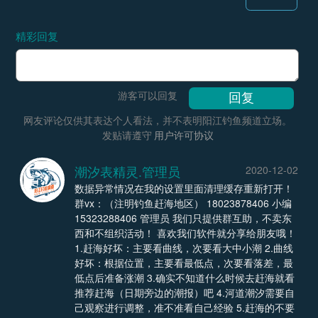
精彩回复
游客可以回复
网友评论仅供其表达个人看法，并不表明阳江钓鱼频道立场。
发贴请遵守
用户许可协议
潮汐表精灵.管理员
2020-12-02
数据异常情况在我的设置里面清理缓存重新打开！
群vx：（注明钓鱼赶海地区） 18023878406 小编
15323288406 管理员 我们只提供群互助，不卖东
西和不组织活动！ 喜欢我们软件就分享给朋友哦！
1.赶海好坏：主要看曲线，次要看大中小潮 2.曲线
好坏：根据位置，主要看最低点，次要看落差，最
低点后准备涨潮 3.确实不知道什么时候去赶海就看
推荐赶海（日期旁边的潮报）吧 4.河道潮汐需要自
己观察进行调整，准不准看自己经验 5.赶海的不要