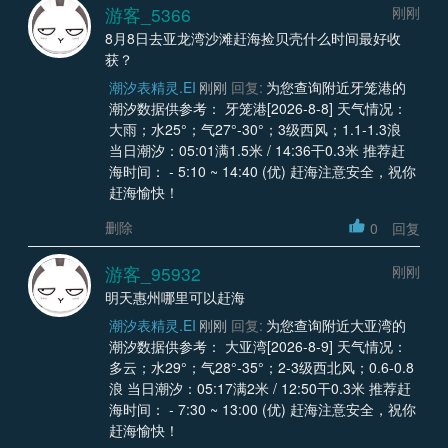
游客_5366
刚刚
8月8日去亚龙湾沙滩赶海捡贝壳什么时间最好收
获？
潮汐表精灵.EI
刚刚
回复:
为您查询附近牙笼港的
潮汐数据供参考： 牙笼港[2026-8-8] 天气情况：
大雨；水25°；气27°-30°；3级西风；1.1-1.3浪
当日潮汐：05:01满1.5米 / 14:36干0.3米 推荐赶
海时间： - 5:10 ~ 14:40 (优) 赶海注意安全，祝你
赶海愉快！
删除
0
回复
游客_95932
刚刚
明天惠州哪里可以赶海
潮汐表精灵.EI
刚刚
回复:
为您查询附近大亚湾的
潮汐数据供参考： 大亚湾[2026-8-9] 天气情况：
多云；水29°；气28°-35°；2-3级西北风；0.6-0.8
浪 当日潮汐：05:17满2米 / 12:50干0.3米 推荐赶
海时间： - 7:30 ~ 13:00 (优) 赶海注意安全，祝你
赶海愉快！