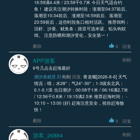
16:59满4.4米 / 23:59干0.7米 今日天气适合钓
鱼！ 建议关注潮汐转换时段：涨潮至04:37前后、
落潮至10:34前后、涨潮至16:59前后、落潮至
23:59前后，这些时段鱼口相对活跃。 推荐饵料：
活虾、沙蚕、鱿鱼条；路亚可选米诺、铅头钩软
饵。 注意防晒和潮汐变化，安全第一！
删除
0
回复
APP游客
刚刚
6号几点去赶海最好
潮汐表精灵.EI
刚刚
回复:
青龙嘴[2026-8-6] 天气
情况：晴；水28°；气24°-30°；1-3级东北风；
0.1-0.1浪 当日潮汐：00:08干1米 / 06:16满2.7米
/ 12:56干0.8米 / 19:15满2.5米 推荐赶海时间： -
10:10 ~ 13:00 (好) 赶海注意安全，祝你赶海愉
快！
删除
0
回复
游客_26884
刚刚