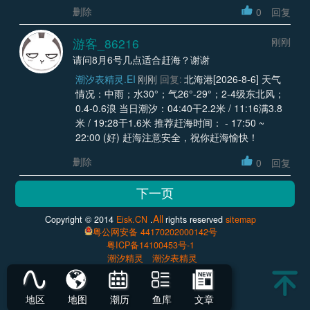
删除
0
回复
游客_86216
刚刚
请问8月6号几点适合赶海？谢谢
潮汐表精灵.EI
刚刚
回复:
北海港[2026-8-6] 天气
情况：中雨；水30°；气26°-29°；2-4级东北风；
0.4-0.6浪 当日潮汐：04:40干2.2米 / 11:16满3.8
米 / 19:28干1.6米 推荐赶海时间： - 17:50 ~
22:00 (好) 赶海注意安全，祝你赶海愉快！
删除
0
回复
All
Copyright © 2014
Eisk.CN
.
rights reserved
sitemap
粤公网安备 44170202000142号
粤ICP备14100453号-1
潮汐精灵
潮汐表精灵
地区
地图
潮历
鱼库
文章