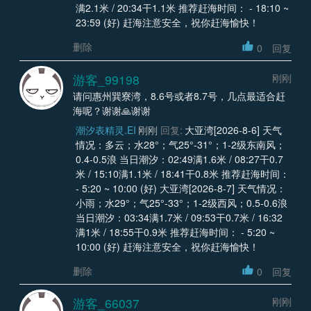
满2.1米 / 20:34干1.1米 推荐赶海时间： - 18:10 ~
23:59 (好) 赶海注意安全，祝你赶海愉快！
删除
0
回复
游客_99198
刚刚
请问惠州巽寮湾，8.6号或者8.7号，几点最适合赶
海呢？谢谢🙏谢谢
潮汐表精灵.EI
刚刚
回复:
大亚湾[2026-8-6] 天气
情况：多云；水28°；气25°-31°；1-2级东南风；
0.4-0.5浪 当日潮汐：02:49满1.6米 / 08:27干0.7
米 / 15:10满1.1米 / 18:41干0.8米 推荐赶海时间：
- 5:20 ~ 10:00 (好) 大亚湾[2026-8-7] 天气情况：
小雨；水29°；气25°-33°；1-2级西风；0.5-0.6浪
当日潮汐：03:34满1.7米 / 09:53干0.7米 / 16:32
满1米 / 18:55干0.9米 推荐赶海时间： - 5:20 ~
10:00 (好) 赶海注意安全，祝你赶海愉快！
删除
0
回复
游客_66037
刚刚