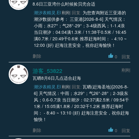
8.6日三亚湾什么时候捡贝壳合适
潮汐表精灵.EI
刚刚
回复:
为您查询附近三亚港的
潮汐数据供参考： 三亚港[2026-8-6] 天气情况：
小雨；水27°；气28°-29°；3-4级西风；1-1.4浪
当日潮汐：04:04满1.3米 / 11:38干0.5米 / 16:45
满0.7米 / 20:49干0.6米 推荐赶海时间： - 4:10 ~
12:00 (好) 赶海注意安全，祝你赶海愉快！
删除
0
回复
游客_53822
刚刚
瓦晒8月6日几点适合赶海
潮汐表精灵.EI
刚刚
回复:
瓦晒(赶海圣地)[2026-8-
6] 天气情况：中雨；水29°；气26°-28°；2-3级东
风；0.6-0.7浪 当日潮汐：02:37满2.5米 / 09:54干
1米 / 15:05满1.8米 / 20:32干1.2米 推荐赶海时
间： - 8:40 ~ 13:10 (好) 赶海注意安全，祝你赶海
愉快！
删除
0
回复