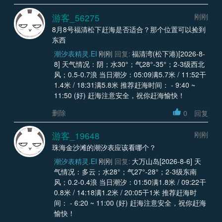
游客_56275
刚刚
8月8号福清松下赶海是否适合？那个位置可以捡到
东西
潮汐表精灵.EI
刚刚
回复:
福清湾(松下港)[2026-8-
8] 天气情况：阴；水30°；气28°-35°；2-3级西北
风；0.5-0.7浪 当日潮汐：05:09满5.7米 / 11:52干
1.4米 / 18:31满5.8米 推荐赶海时间： - 9:40 ~
11:50 (好) 赶海注意安全，祝你赶海愉快！
删除
0
回复
游客_19648
刚刚
珠海金沙滩的潮汐表应该看哪个？
潮汐表精灵.EI
刚刚
回复:
大万山岛[2026-8-6] 天
气情况：多云；水28°；气27°-28°；2-3级东南
风；0.2-0.4浪 当日潮汐：01:50满1.8米 / 09:22干
0.8米 / 14:18满1.2米 / 20:05干1米 推荐赶海时
间： - 6:20 ~ 11:00 (好) 赶海注意安全，祝你赶海
愉快！