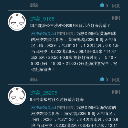
删除
0
回复
游客_9165
刚刚
烟台趣浪公里沙滩公园8月6日几点赶海合适？
潮汐表精灵.EI
刚刚
回复:
为您查询附近黄海明珠
的潮汐数据供参考： 黄海明珠[2026-8-6] 天气情
况：晴；水29°；气26°-31°；1-2级北风；0-0.1浪
当日潮汐：02:22满2.8米 / 08:43干0.8米 / 14:47
满2.5米 / 20:50干0.9米 推荐赶海时间： - 5:40 ~
9:00 (好) - 18:00 ~ 21:00 (好) 赶海注意安全，祝
你赶海愉快！
删除
0
回复
游客_25205
刚刚
8.6号南极村什么时候适合赶海
潮汐表精灵.EI
刚刚
回复:
为您查询附近海安港的
潮汐数据供参考： 海安港[2026-8-6] 天气情况：
小雨；水30°；气27°-30°；3-4级西南风；0.3-0.6
浪 当日潮汐：02:02满2米 / 06:42干1.7米 / 12:11