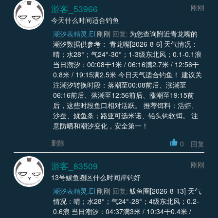
游客_53966
刚刚
今天什么时间适合钓鱼
潮汐表精灵.EI
刚刚
回复:
为您查询附近青龙嘴的
潮汐数据供参考： 青龙嘴[2026-8-6] 天气情况：
晴；水28°；气24°-30°；1-3级东北风；0.1-0.1浪
当日潮汐：00:08干1米 / 06:16满2.7米 / 12:56干
0.8米 / 19:15满2.5米 今日天气适合钓鱼！ 建议关
注潮汐转换时段：落潮至00:08前后、涨潮至
06:16前后、落潮至12:56前后、涨潮至19:15前
后，这些时段鱼口相对活跃。 推荐饵料：活虾、
沙蚕、鱿鱼条；路亚可选米诺、铅头钩软饵。 注
意防晒和潮汐变化，安全第一！
删除
0
回复
游客_83509
刚刚
13号鲅鱼圈区什么时间岸钓好
潮汐表精灵.EI
刚刚
回复:
鲅鱼圈[2026-8-13] 天气
情况：晴；水28°；气24°-28°；4级东北风；0.2-
0.6浪 当日潮汐：04:37满3米 / 10:34干0.4米 /