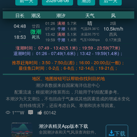
前一天
2026-08-06
潮历
后一天
日长
潮况
潮汐
天气
风
晴
01:26
满潮
5.7米
2级
04:48
廿四
10.5km/h
07:49
干潮
1.6米
气温29.36°C
微潮
~
13:42
满潮
5.1米
西风
水温30.75°C
18:53
死汛
19:59
干潮
1.4米
0.17米浪
气压1006hpa
涨潮时间： 07:49 - 13:42(5.1米)；19:59 - 23:59(??米)
退潮时间： 01:26 - 07:49(1.6米)；13:42 - 19:59(1.4米)；
推荐赶海时间：3:50 - 7:50点(差)；16:00 - 20:00点(一般)；
最佳鱼口时间：0-2点；6-8点；12-14点；19-21点；
地区、地图按钮可以帮助你找到目的地
潮汐表数据来自国家海洋信息中心
配重流速：根据潮汐推算而出，只能用于钓组配重参考。
本潮汐为天文潮位，不包括由于气象或其他因素造成的增减水变化
在特殊情况下，还应考虑台风、寒潮和洪水等因素。
1***W
60142
潮汐表精灵App版本下载
全国潮汐表和天气风浪查询软件。
下载