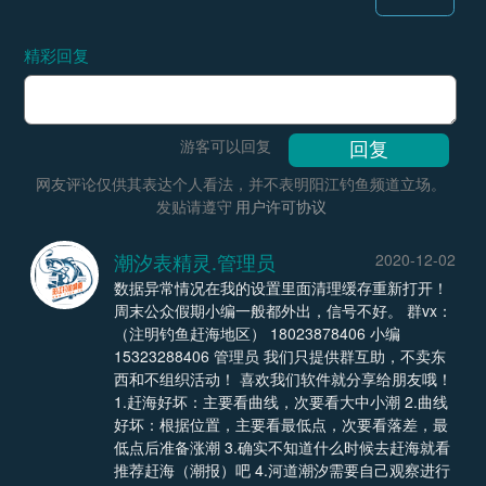
精彩回复
游客可以回复
网友评论仅供其表达个人看法，并不表明阳江钓鱼频道立场。
发贴请遵守
用户许可协议
潮汐表精灵.管理员
2020-12-02
数据异常情况在我的设置里面清理缓存重新打开！
周末公众假期小编一般都外出，信号不好。 群vx：
（注明钓鱼赶海地区） 18023878406 小编
15323288406 管理员 我们只提供群互助，不卖东
西和不组织活动！ 喜欢我们软件就分享给朋友哦！
1.赶海好坏：主要看曲线，次要看大中小潮 2.曲线
好坏：根据位置，主要看最低点，次要看落差，最
低点后准备涨潮 3.确实不知道什么时候去赶海就看
推荐赶海（潮报）吧 4.河道潮汐需要自己观察进行