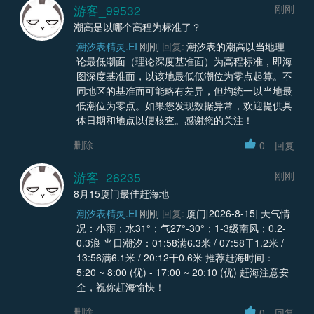
游客_99532
刚刚
潮高是以哪个高程为标准了？
潮汐表精灵.EI
刚刚
回复:
潮汐表的潮高以当地理
论最低潮面（理论深度基准面）为高程标准，即海
图深度基准面，以该地最低低潮位为零点起算。不
同地区的基准面可能略有差异，但均统一以当地最
低潮位为零点。如果您发现数据异常，欢迎提供具
体日期和地点以便核查。感谢您的关注！
删除
0
回复
游客_26235
刚刚
8月15厦门最佳赶海地
潮汐表精灵.EI
刚刚
回复:
厦门[2026-8-15] 天气情
况：小雨；水31°；气27°-30°；1-3级南风；0.2-
0.3浪 当日潮汐：01:58满6.3米 / 07:58干1.2米 /
13:56满6.1米 / 20:12干0.6米 推荐赶海时间： -
5:20 ~ 8:00 (优) - 17:00 ~ 20:10 (优) 赶海注意安
全，祝你赶海愉快！
删除
0
回复