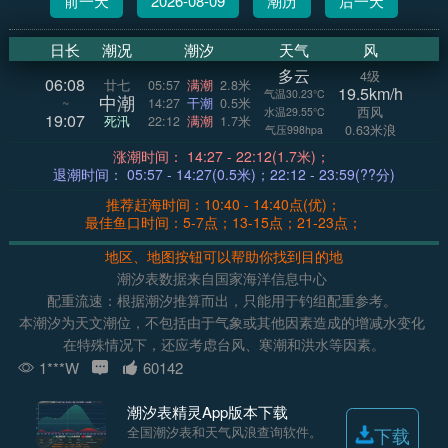
前一天
2026-08-09
潮历
后一天
日长
潮况
潮汐
天气
风
多云
4级
06:08
廿七
05:57
满潮
2.8米
19.5km/h
气温30.23°C
中潮
~
14:27
干潮
0.5米
西风
水温29.55°C
19:07
死汛
22:12
满潮
1.7米
0.63米浪
气压998hpa
涨潮时间： 14:27 - 22:12(1.7米)；
退潮时间： 05:57 - 14:27(0.5米)；22:12 - 23:59(??分)
推荐赶海时间：10:40 - 14:40点(优)；
最佳鱼口时间：5-7点；13-15点；21-23点；
地区、地图按钮可以帮助你找到目的地
潮汐表数据来自国家海洋信息中心
配重流速：根据潮汐推算而出，只能用于钓组配重参考。
本潮汐为天文潮位，不包括由于气象或其他因素造成的增减水变化
在特殊情况下，还应考虑台风、寒潮和洪水等因素。
1***W
60142
潮汐表精灵App版本下载
全国潮汐表和天气风浪查询软件。
下载