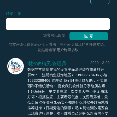
精彩回复
游客可以回复
网友评论仅供其表达个人看法，并不表明阳江钓鱼频道立场。
发贴请遵守
用户许可协议
潮汐表精灵.管理员
2020-12-02
数据异常情况在我的设置里面清理缓存重新打开！
群vx：（注明钓鱼赶海地区） 18023878406 小编
15323288406 管理员 我们只提供群互助，不卖东
西和不组织活动！ 喜欢我们软件就分享给朋友哦！
1.赶海好坏：主要看曲线，次要看大中小潮 2.曲线
好坏：根据位置，主要看最低点，次要看落差，最
低点后准备涨潮 3.确实不知道什么时候去赶海就看
推荐赶海（日期旁边的潮报）吧 4.河道潮汐需要自
己观察进行调整，准不准看自己经验 5.赶海的不要