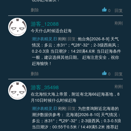
删除
0
回复
游客_12088
刚刚
今天什么时候适合赶海
潮汐表精灵.EI
刚刚
回复:
炮台角[2026-8-9] 天气
情况：多云；水31°；气28°-32°；2-3级西南风；
0.2-0.3浪 当日潮汐：14:20满4.6米 当日赶海条件
一般，建议选择其他日期。 赶海注意安全，祝你
赶海愉快！
删除
0
回复
游客_35498
刚刚
在北海恒大海上帝景，附近有北海66赶海基地，8
月10日时候什么时候赶海
潮汐表精灵.EI
刚刚
回复:
为您查询附近北海港的
潮汐数据供参考： 北海港[2026-8-10] 天气情况：
多云；水31°；气29°-32°；2-3级西风；0.3-0.5浪
当日潮汐：00:55干0.5米 / 14:49满5.2米 推荐赶