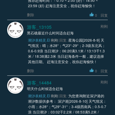
推荐赶海时间： - 0:10 ~ 2:00 (好) - 18:50 ~
23:59 (好) 赶海注意安全，祝你赶海愉快！
删除
0
回复
游客_13105
刚刚
黑石礁最近什么时间适合赶海
潮汐表精灵.EI
刚刚
回复:
星海公园[2026-8-9] 天
气情况：晴；水28°；气23°-29°；2-3级东北风；
0.6-0.9浪 当日潮汐：06:20满3.1米 / 13:13干1.3
米 / 18:38满2.3米 当日赶海条件一般，建议选择
其他日期。 赶海注意安全，祝你赶海愉快！
删除
0
回复
游客_14484
刚刚
明天什么时候适合赶海
潮汐表精灵.EI
刚刚
回复:
为您查询附近深沪港的
潮汐数据供参考： 深沪港[2026-8-10] 天气情况：
小雨；水28°；气29°-31°；3-4级西南风；0.5-0.7
浪 当日潮汐：03:02干2.2米 / 08:53满5.2米 /