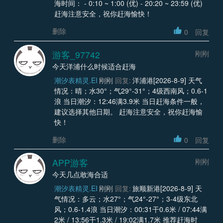
海时间： - 0:10 ~ 1:00 (优) - 20:20 ~ 23:59 (优)
赶海注意安全，祝你赶海愉快！
删除
0
回复
游客_97742
刚刚
今天洋浦什么时候适合赶海
潮汐表精灵.EI
刚刚
回复:
洋浦港[2026-8-9] 天气
情况：晴；水30°；气29°-31°；4级西南风；0.6-1
浪 当日潮汐：12:46满3.9米 当日赶海条件一般，
建议选择其他日期。 赶海注意安全，祝你赶海愉
快！
删除
0
回复
APP游客
刚刚
今天几点敢海合适
潮汐表精灵.EI
刚刚
回复:
旅顺新港[2026-8-9] 天
气情况：多云；水27°；气24°-27°；3-4级东北
风；0.6-1.4浪 当日潮汐：00:31干0.6米 / 07:44满
2米 / 13:56干1.3米 / 19:02满1.7米 推荐赶海时