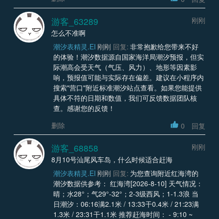
游客_63289
刚刚
怎么不准啊
潮汐表精灵.EI
刚刚
回复:
非常抱歉给您带来不好
的体验！潮汐数据源自国家海洋局潮汐预报，但实
际潮高会受天气（气压、风力）、地形等因素影
响，预报值可能与实际存在偏差。建议在小程序内
搜索"营口"附近标准潮汐站点查看。如果您能提供
具体不符的日期和数值，我们可反馈数据团队核
查。感谢您的反馈！
删除
0
回复
游客_68858
刚刚
8月10号汕尾风车岛，什么时候适合赶海
潮汐表精灵.EI
刚刚
回复:
为您查询附近红海湾的
潮汐数据供参考： 红海湾[2026-8-10] 天气情况：
晴；水28°；气29°-32°；2-3级西风；1-1.3浪 当
日潮汐：06:16满2.1米 / 13:33干0.4米 / 21:23满
1.3米 / 23:31干1.1米 推荐赶海时间： - 9:10 ~