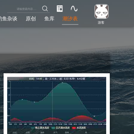
钓鱼杂谈
原创
鱼库
潮汐表
游客