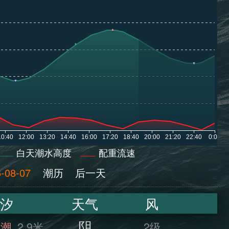
白天潮水高度
配重流速
-08-07
潮历
后一天
汐
天气
风
阴
满潮
2.9米
2级