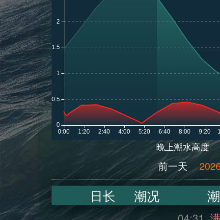
晚上潮水高度
前一天
2026
日长
潮况
潮
04:31