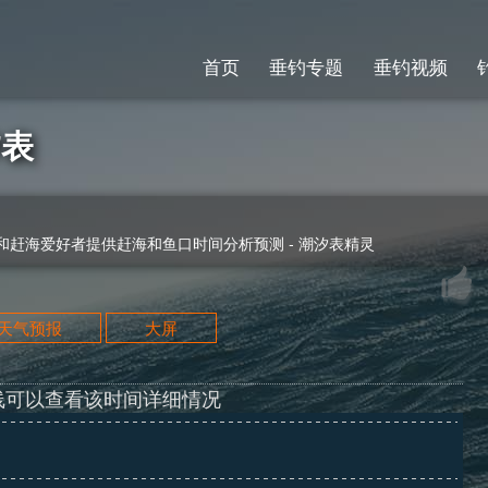
首页
垂钓专题
垂钓视频
汐表
赶海爱好者提供赶海和鱼口时间分析预测 - 潮汐表精灵
天天气预报
大屏
线可以查看该时间详细情况