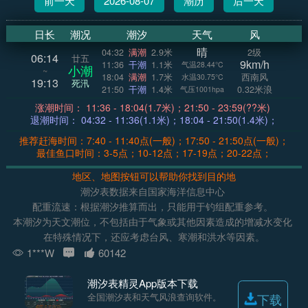
前一天
2026-08-07
潮历
后一天
日长
潮况
潮汐
天气
风
晴
04:32
满潮
2.9米
2级
06:14
廿五
9km/h
11:36
干潮
1.1米
气温28.44°C
小潮
~
18:04
满潮
1.7米
西南风
水温30.75°C
19:13
死汛
21:50
干潮
1.4米
0.32米浪
气压1001hpa
涨潮时间： 11:36 - 18:04(1.7米)；21:50 - 23:59(??米)
退潮时间： 04:32 - 11:36(1.1米)；18:04 - 21:50(1.4米)；
推荐赶海时间：7:40 - 11:40点(一般)；17:50 - 21:50点(一般)；
最佳鱼口时间：3-5点；10-12点；17-19点；20-22点；
地区、地图按钮可以帮助你找到目的地
潮汐表数据来自国家海洋信息中心
配重流速：根据潮汐推算而出，只能用于钓组配重参考。
本潮汐为天文潮位，不包括由于气象或其他因素造成的增减水变化
在特殊情况下，还应考虑台风、寒潮和洪水等因素。
1***W
60142
潮汐表精灵App版本下载
全国潮汐表和天气风浪查询软件。
下载