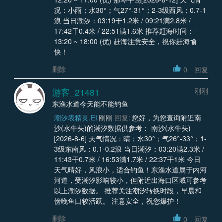
况：小雨；水30°；气27°-31°；2-3级西风；0.7-1
浪 当日潮汐：03:19干1.2米 / 09:21满2.8米 /
17:42干0.4米 / 22:51满1.6米 推荐赶海时间： -
13:20 ~ 18:00 (优) 赶海注意安全，祝你赶海愉
快！
删除
0
回复
游客_21481
刚刚
东渔水道今天能不能钓鱼
潮汐表精灵.EI
刚刚
回复:
您好，为您查询附近南
沙(水牛头)的潮汐数据供参考： 南沙(水牛头)
[2026-8-6] 天气情况：晴；水30°；气26°-33°；1-
3级东南风；0.1-0.2浪 当日潮汐：03:20满2.3米 /
11:43干0.7米 / 16:53满1.7米 / 22:37干1米 今日
天气晴好，风浪小，适合钓鱼！东渔水道属于内河
河道，受潮汐影响较小，但附近出海口区域可参考
以上潮汐数据。 推荐关注潮汐转换时段，早晨和
傍晚鱼口较活跃。 注意安全，祝您爆护！
删除
0
回复