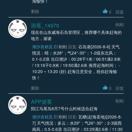
海愉快！
删除
0
回复
游客_14970
刚刚
现在在山东威海石岛管理区，推荐哪个具体赶海的
地方，谢谢
潮汐表精灵.EI
刚刚
回复:
石岛港[2026-8-6] 天气
情况：晴；水28°；气24°-30°；1-2级东北风；
0.1-0.2浪 当日潮汐：00:28干1米 / 06:51满2.8米
/ 13:16干0.9米 / 19:50满2.6米 推荐赶海时间： -
10:20 ~ 13:20 (好) 赶海注意安全，祝你赶海愉
快！
删除
0
回复
APP游客
刚刚
阳江马尾岛8月7号什么时候适合赶海
潮汐表精灵.EI
刚刚
回复:
瓦晒(赶海圣地)[2026-8-
7] 天气情况：多云；水29°；气26°-30°；2-3级西
南风；0.5-0.6浪 当日潮汐：03:29满2.6米 / 11:30