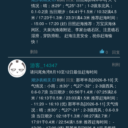
情况：晴；水29°；气25°-31°；1-2级东北风；
0.1-0.2浪 当日潮汐：04:41干1.5米 / 10:32满4.5
米 / 17:23干1.3米 / 23:31满4.3米 推荐赶海时间：
- 15:00 ~ 17:20 (好) 日照赶海推荐：万宝滨海休
闲区、大泉沟渔港附近、李家台礁石区。注意礁石
湿滑，穿防滑鞋。 赶海注意安全，祝你赶海愉
快！
删除
0
回复
游客_14347
刚刚
请问尾角湾8月10至12日最佳赶海时间
潮汐表精灵.EI
刚刚
回复:
那琴半岛[2026-8-10] 天
气情况：小雨；水30°；气27°-32°；2-3级西风；
0.6-0.7浪 当日潮汐：00:56干1.4米 / 07:25满2.6
米 / 16:13干0.5米 / 23:03满1.5米 推荐赶海时间：
- 11:20 ~ 16:10 (优) 那琴半岛[2026-8-11] 天气情
况：晴；水30°；气27°-31°；2-3级西风；0.6-0.9
浪 当日潮汐：02:18干1.3米 / 08:27满2.7米 /
17:01干0.4米 / 22:54满1.5米 推荐赶海时间： -
12:20 ~ 17:00 (优) 那琴半岛[2026-8-12] 天气情