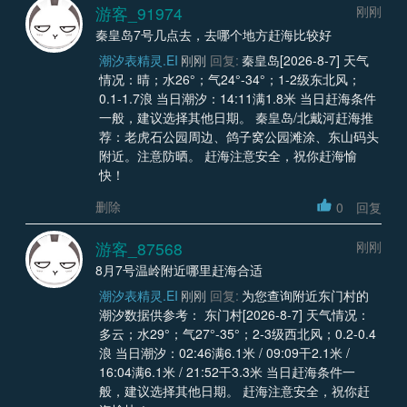
游客_91974
刚刚
秦皇岛7号几点去，去哪个地方赶海比较好
潮汐表精灵.EI
刚刚
回复:
秦皇岛[2026-8-7] 天气
情况：晴；水26°；气24°-34°；1-2级东北风；
0.1-1.7浪 当日潮汐：14:11满1.8米 当日赶海条件
一般，建议选择其他日期。 秦皇岛/北戴河赶海推
荐：老虎石公园周边、鸽子窝公园滩涂、东山码头
附近。注意防晒。 赶海注意安全，祝你赶海愉
快！
删除
0
回复
游客_87568
刚刚
8月7号温岭附近哪里赶海合适
潮汐表精灵.EI
刚刚
回复:
为您查询附近东门村的
潮汐数据供参考： 东门村[2026-8-7] 天气情况：
多云；水29°；气27°-35°；2-3级西北风；0.2-0.4
浪 当日潮汐：02:46满6.1米 / 09:09干2.1米 /
16:04满6.1米 / 21:52干3.3米 当日赶海条件一
般，建议选择其他日期。 赶海注意安全，祝你赶