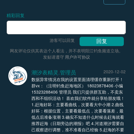
精彩回复
游客可以回复
网友评论仅供其表达个人看法，并不表明阳江钓鱼频道立场。
发贴请遵守
用户许可协议
潮汐表精灵.管理员
2020-12-02
数据异常情况在我的设置里面清理缓存重新打开！
群vx：（注明钓鱼赶海地区） 18023878406 小编
15323288406 管理员 我们只提供群互助，不卖东
西和不组织活动！ 喜欢我们软件就分享给朋友哦！
1.赶海好坏：主要看曲线，次要看大中小潮 2.曲线
好坏：根据位置，主要看最低点，次要看落差，最
低点后准备涨潮 3.确实不知道什么时候去赶海就看
推荐赶海（日期旁边的潮报）吧 4.河道潮汐需要自
己观察进行调整，准不准看自己经验 5.赶海的不要