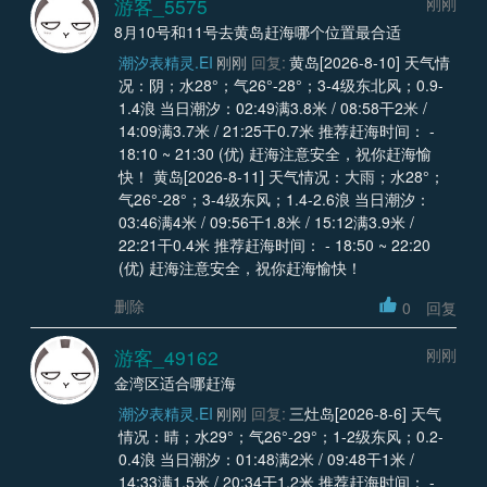
游客_5575
刚刚
8月10号和11号去黄岛赶海哪个位置最合适
潮汐表精灵.EI
刚刚
回复:
黄岛[2026-8-10] 天气情
况：阴；水28°；气26°-28°；3-4级东北风；0.9-
1.4浪 当日潮汐：02:49满3.8米 / 08:58干2米 /
14:09满3.7米 / 21:25干0.7米 推荐赶海时间： -
18:10 ~ 21:30 (优) 赶海注意安全，祝你赶海愉
快！ 黄岛[2026-8-11] 天气情况：大雨；水28°；
气26°-28°；3-4级东风；1.4-2.6浪 当日潮汐：
03:46满4米 / 09:56干1.8米 / 15:12满3.9米 /
22:21干0.4米 推荐赶海时间： - 18:50 ~ 22:20
(优) 赶海注意安全，祝你赶海愉快！
删除
0
回复
游客_49162
刚刚
金湾区适合哪赶海
潮汐表精灵.EI
刚刚
回复:
三灶岛[2026-8-6] 天气
情况：晴；水29°；气26°-29°；1-2级东风；0.2-
0.4浪 当日潮汐：01:48满2米 / 09:48干1米 /
14:33满1.5米 / 20:34干1.2米 推荐赶海时间： -