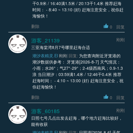
干0.9米 / 16:40满1.5米 / 20:13干1.4米 推荐赶海
时间： - 8:40 ~ 13:10 (好) 赶海注意安全，祝你赶
海愉快！
删除
0
回复
游客_21139
刚刚
三亚海棠湾8月7号哪里赶海合适
潮汐表精灵.EI
刚刚
回复:
为您查询附近牙笼港的
潮汐数据供参考： 牙笼港[2026-8-7] 天气情况：
小雨；水26°；气27°-29°；2-4级西南风；0.9-1.3
浪 当日潮汐：03:59满1.4米 / 12:46干0.4米 推荐
赶海时间： - 4:10 ~ 13:00 (好) 赶海注意安全，祝
你赶海愉快！
删除
0
回复
游客_60185
刚刚
日照七号几点出发去赶海，哪个地方赶海比较好，
能有收获
潮汐表精灵.EI
刚刚
回复:
日照港[2026-8-6] 天气