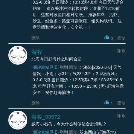
0.2-0.3浪 当日潮汐：13:10满4.8米 今日天气适合
钓鱼！ 建议关注潮汐转换时段：涨潮至13:10前
后，这些时段鱼口相对活跃。 推荐饵料：活虾、
沙蚕、鱿鱼条；路亚可选米诺、铅头钩软饵。 注
意防晒和潮汐变化，安全第一！
删除
0
回复
游客
刚刚
北海今日赶海什么时间合适
潮汐表精灵.EI
刚刚
回复:
北海港[2026-8-8] 天气
情况：小雨；水31°；气28°-32°；2-4级西风；
0.3-0.6浪 当日潮汐：12:53满4.7米 / 23:35干0.8
米 推荐赶海时间： - 18:30 ~ 23:40 (优) 赶海注意
安全，祝你赶海愉快！
删除
1
回复
游客_93572
刚刚
威海小石岛，今天什么时候适合赶海呢？
潮汐表精灵.EI
刚刚
回复:
双岛西山(赶海圣地)