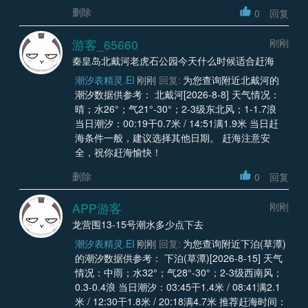
删除
0
回复
游客_65660
刚刚
秦皇岛北戴河老虎石公园今天什么时候适合赶海
潮汐表精灵.EI
刚刚
回复:
为您查询附近北戴河的
潮汐数据供参考： 北戴河[2026-8-8] 天气情况：
晴；水26°；气21°-30°；2-3级东北风；1-1.7浪
当日潮汐：00:19干0.7米 / 14:51满1.9米 当日赶
海条件一般，建议选择其他日期。 赶海注意安
全，祝你赶海愉快！
删除
0
回复
APP游客
刚刚
龙营围13-15号潮水多少点下去
潮汐表精灵.EI
刚刚
回复:
为您查询附近下泊(草潭)
的潮汐数据供参考： 下泊(草潭)[2026-8-15] 天气
情况：中雨；水32°；气28°-30°；2-3级西南风；
0.3-0.4浪 当日潮汐：03:45干1.4米 / 08:41满2.1
米 / 12:30干1.8米 / 20:18满4.7米 推荐赶海时间：