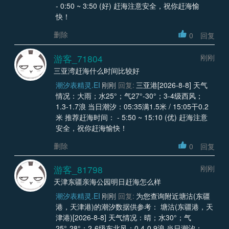
- 0:50 ~ 3:50 (好) 赶海注意安全，祝你赶海愉
快！
删除
0
回复
游客_71804
刚刚
三亚湾赶海什么时间比较好
潮汐表精灵.EI
刚刚
回复:
三亚港[2026-8-8] 天气
情况：大雨；水25°；气27°-30°；3-4级西风；
1.3-1.7浪 当日潮汐：05:35满1.5米 / 15:05干0.2
米 推荐赶海时间： - 5:50 ~ 15:10 (优) 赶海注意
安全，祝你赶海愉快！
删除
0
回复
游客_81798
刚刚
天津东疆亲海公园明日赶海怎么样
潮汐表精灵.EI
刚刚
回复:
为您查询附近塘沽(东疆
港，天津港)的潮汐数据供参考： 塘沽(东疆港，天
津港)[2026-8-8] 天气情况：晴；水30°；气
25°-28°；2-6级东北风；0.4-0.9浪 当日潮汐：