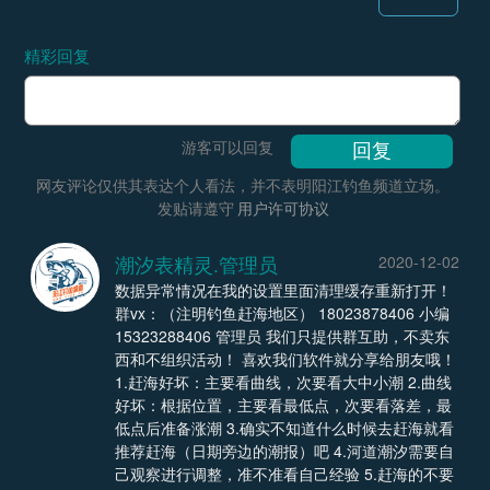
精彩回复
游客可以回复
网友评论仅供其表达个人看法，并不表明阳江钓鱼频道立场。
发贴请遵守
用户许可协议
潮汐表精灵.管理员
2020-12-02
数据异常情况在我的设置里面清理缓存重新打开！
群vx：（注明钓鱼赶海地区） 18023878406 小编
15323288406 管理员 我们只提供群互助，不卖东
西和不组织活动！ 喜欢我们软件就分享给朋友哦！
1.赶海好坏：主要看曲线，次要看大中小潮 2.曲线
好坏：根据位置，主要看最低点，次要看落差，最
低点后准备涨潮 3.确实不知道什么时候去赶海就看
推荐赶海（日期旁边的潮报）吧 4.河道潮汐需要自
己观察进行调整，准不准看自己经验 5.赶海的不要