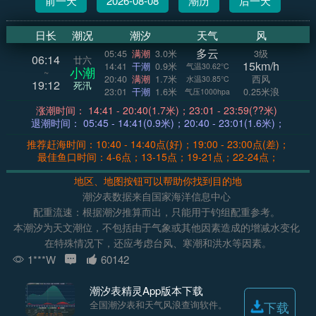
前一天
2026-08-08
潮历
后一天
日长
潮况
潮汐
天气
风
多云
05:45
满潮
3.0米
3级
06:14
廿六
15km/h
14:41
干潮
0.9米
气温30.62°C
小潮
~
20:40
满潮
1.7米
西风
水温30.85°C
19:12
死汛
23:01
干潮
1.6米
0.25米浪
气压1000hpa
涨潮时间： 14:41 - 20:40(1.7米)；23:01 - 23:59(??米)
退潮时间： 05:45 - 14:41(0.9米)；20:40 - 23:01(1.6米)；
推荐赶海时间：10:40 - 14:40点(好)；19:00 - 23:00点(差)；
最佳鱼口时间：4-6点；13-15点；19-21点；22-24点；
地区、地图按钮可以帮助你找到目的地
潮汐表数据来自国家海洋信息中心
配重流速：根据潮汐推算而出，只能用于钓组配重参考。
本潮汐为天文潮位，不包括由于气象或其他因素造成的增减水变化
在特殊情况下，还应考虑台风、寒潮和洪水等因素。
1***W
60142
潮汐表精灵App版本下载
全国潮汐表和天气风浪查询软件。
下载