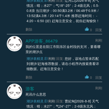
潮汐表精灵.EI
刚刚
回复:
辽河口[2026-8-8] 天气
情况：晴；水27°；气18°-25°；2-4级北风；0.5-
0.8浪 当日潮汐：00:50满3.2米 / 06:48干0.9米 /
13:52满4.3米 / 20:14干1.4米 推荐赶海时间： -
4:20 ~ 6:50 (好) 赶海注意安全，祝你赶海愉快！
删除
0
回复
APP游客_86479
刚刚
我的位置是在阳江市阳东区金村段的支河，要看哪
里的潮汐点
潮汐表精灵.EI
刚刚
回复:
您好，该地点暂未匹配
到潮汐/赶海推荐数据，请在小程序内搜索查看详
细数据。赶海注意安全！
删除
0
回复
游客
刚刚
死讯什么意思
潮汐表精灵.EI
刚刚
回复:
曹妃甸[2026-8-8] 天气
情况：晴；水27°；气24°-27°；2-6级东北风；