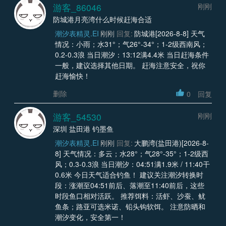
游客_86046
刚刚
防城港月亮湾什么时候赶海合适
潮汐表精灵.EI
刚刚
回复:
防城港[2026-8-8] 天气
情况：小雨；水31°；气26°-34°；1-2级西南风；
0.2-0.3浪 当日潮汐：13:12满4.4米 当日赶海条件
一般，建议选择其他日期。 赶海注意安全，祝你
赶海愉快！
删除
0
回复
游客_54530
刚刚
深圳 盐田港 钓墨鱼
潮汐表精灵.EI
刚刚
回复:
大鹏湾(盐田港)[2026-8-
8] 天气情况：多云；水28°；气28°-35°；1-2级西
风；0.3-0.3浪 当日潮汐：04:51满1.9米 / 11:40干
0.6米 今日天气适合钓鱼！ 建议关注潮汐转换时
段：涨潮至04:51前后、落潮至11:40前后，这些
时段鱼口相对活跃。 推荐饵料：活虾、沙蚕、鱿
鱼条；路亚可选米诺、铅头钩软饵。 注意防晒和
潮汐变化，安全第一！