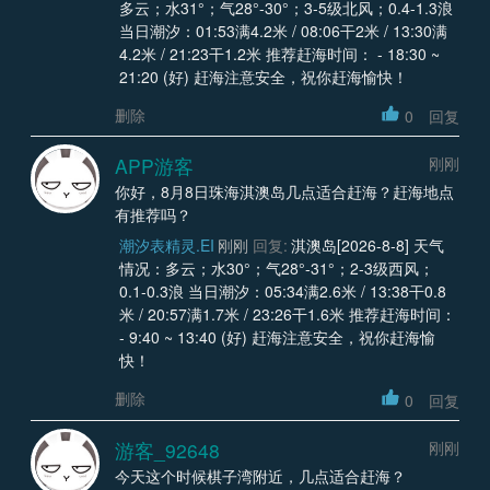
多云；水31°；气28°-30°；3-5级北风；0.4-1.3浪
当日潮汐：01:53满4.2米 / 08:06干2米 / 13:30满
4.2米 / 21:23干1.2米 推荐赶海时间： - 18:30 ~
21:20 (好) 赶海注意安全，祝你赶海愉快！
删除
0
回复
APP游客
刚刚
你好，8月8日珠海淇澳岛几点适合赶海？赶海地点
有推荐吗？
潮汐表精灵.EI
刚刚
回复:
淇澳岛[2026-8-8] 天气
情况：多云；水30°；气28°-31°；2-3级西风；
0.1-0.3浪 当日潮汐：05:34满2.6米 / 13:38干0.8
米 / 20:57满1.7米 / 23:26干1.6米 推荐赶海时间：
- 9:40 ~ 13:40 (好) 赶海注意安全，祝你赶海愉
快！
删除
0
回复
游客_92648
刚刚
今天这个时候棋子湾附近，几点适合赶海？