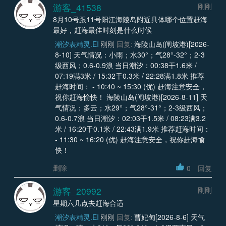
游客_41538
刚刚
8月10号跟11号阳江海陵岛附近具体哪个位置赶海
最好，赶海最佳时刻是什么时候
潮汐表精灵.EI
刚刚
回复:
海陵山岛(闸坡港)[2026-
8-10] 天气情况：小雨；水30°；气28°-32°；2-3
级西风；0.6-0.9浪 当日潮汐：00:38干1.6米 /
07:19满3米 / 15:32干0.3米 / 22:28满1.8米 推荐
赶海时间： - 10:40 ~ 15:30 (优) 赶海注意安全，
祝你赶海愉快！ 海陵山岛(闸坡港)[2026-8-11] 天
气情况：多云；水29°；气28°-31°；2-3级西风；
0.6-0.7浪 当日潮汐：02:03干1.5米 / 08:23满3.2
米 / 16:20干0.1米 / 22:43满1.9米 推荐赶海时间：
- 11:30 ~ 16:20 (优) 赶海注意安全，祝你赶海愉
快！
删除
0
回复
游客_20992
刚刚
星期六几点去赶海合适
潮汐表精灵.EI
刚刚
回复:
曹妃甸[2026-8-6] 天气