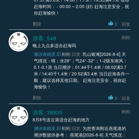
赶海时间： - 00:00 ~ 2:00 (好) 赶海注意安全，祝
你赶海愉快！
删除
0
回复
游客_548
刚刚
晚上九点多适合赶海吗
潮汐表精灵.EI
刚刚
回复:
乳山银滩[2026-8-6] 天
气情况：晴；水28°；气24°-32°；1-2级东南风；
0.1-0.1浪 当日潮汐：01:44干1.4米 / 08:02满3.7
米 / 14:40干1.4米 / 20:52满3.4米 当日赶海条件一
般，建议选择其他日期。 赶海注意安全，祝你赶
海愉快！
删除
0
回复
游客_38935
刚刚
8月8号连云港适合赶海的地方
潮汐表精灵.EI
刚刚
回复:
为您查询附近燕尾港的
潮汐数据供参考： 燕尾港[2026-8-8] 天气情况：