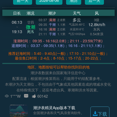
前一天
2026-08-06
潮历
后一天
日长
潮况
潮汐
天气
风
多云
03:37
满潮
2.8米
3级
06:13
廿四
12.8km/h
09:35
干潮
1.1米
气温28.48°C
微潮
~
16:16
满潮
2.0米
东风
水温30.6°C
19:13
死汛
21:11
干潮
1.1米
0.54米浪
气压1002hpa
涨潮时间： 09:35 - 16:16(2.0米)；21:11 - 23:59(??米)
退潮时间： 03:37 - 09:35(1.1米)；16:16 - 21:11(1.1米)；
推荐赶海时间：5:40 - 9:40点(一般)；17:10 - 21:10点(一般)；
最佳鱼口时间：2-4点；8-10点；15-17点；20-22点；
地区、地图按钮可以帮助你找到目的地
潮汐表数据来自国家海洋信息中心
配重流速：根据潮汐推算而出，只能用于钓组配重参考。
本潮汐为天文潮位，不包括由于气象或其他因素造成的增减水变化
在特殊情况下，还应考虑台风、寒潮和洪水等因素。
1***W
60142
潮汐表精灵App版本下载
全国潮汐表和天气风浪查询软件。
下载