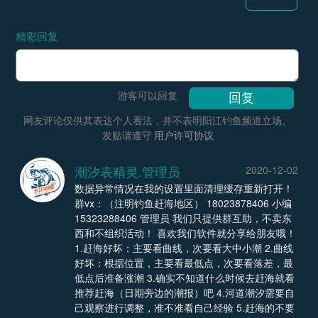
精彩回复
游客可以回复
网友评论仅供其表达个人看法，并不表明阳江钓鱼频道立场。
发贴请遵守
用户许可协议
潮汐表精灵.管理员
2020-12-02
数据异常情况在我的设置里面清理缓存重新打开！
群vx：（注明钓鱼赶海地区） 18023878406 小编
15323288406 管理员 我们只提供群互助，不卖东
西和不组织活动！ 喜欢我们软件就分享给朋友哦！
1.赶海好坏：主要看曲线，次要看大中小潮 2.曲线
好坏：根据位置，主要看最低点，次要看落差，最
低点后准备涨潮 3.确实不知道什么时候去赶海就看
推荐赶海（日期旁边的潮报）吧 4.河道潮汐需要自
己观察进行调整，准不准看自己经验 5.赶海的不要