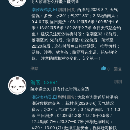
明天霞浦怎么样能不能钓鱼
潮汐表精灵.EI
刚刚
回复:
西洋岛[2026-8-7] 天气
情况：多云；水30°；气27°-33°；2-3级西南风；
0.4-0.7浪 当日潮汐：03:12满5.6米 / 09:52干1.6
米 / 16:22满5.5米 / 22:28干2.7米 今日天气适合钓
鱼！ 建议关注潮汐转换时段：涨潮至03:12前后、
落潮至09:52前后、涨潮至16:22前后、落潮至
22:28前后，这些时段鱼口相对活跃。 推荐饵料：
活虾、沙蚕、鱿鱼条；路亚可选米诺、铅头钩软
饵。 注意防晒和潮汐变化，安全第一！
删除
0
回复
游客_52691
刚刚
陵水猴岛8.7赶海什么时间去合适
潮汐表精灵.EI
刚刚
回复:
为您查询附近新村港的
潮汐数据供参考： 新村港[2026-8-6] 天气情况：
多云；水27°；气28°-30°；3-4级西南风；1.1-1.3
浪 当日潮汐：04:09满1.2米 / 12:19干0.5米 /
17:46满0.7米 / 20:37干0.7米 推荐赶海时间： -
4:20 ~ 13:00 (好) 赶海注意安全，祝你赶海愉快！