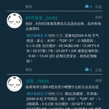
删除
0
回复
APP游客_24589
刚刚
您好，8月8日珠海淇澳岛几点适合赶海，岛内有地
点推荐吗
潮汐表精灵.EI
刚刚
回复:
淇澳岛[2026-8-8] 天气
情况：多云；水30°；气28°-31°；2-3级西风；
0.1-0.3浪 当日潮汐：05:34满2.6米 / 13:38干0.8
米 / 20:57满1.7米 / 23:26干1.6米 推荐赶海时间：
- 9:40 ~ 13:40 (好) 赶海注意安全，祝你赶海愉
快！
删除
0
回复
游客_78549
刚刚
临港海岸公园8.6想去挖小螃蟹什么的几点去合适
潮汐表精灵.EI
刚刚
回复:
塘沽(东疆港，天津港)
[2026-8-6] 天气情况：晴；水32°；气28°-33°；1-
2级南风；0-0.2浪 当日潮汐：02:02干1.3米 /
07:37满3.8米 / 14:06干1.7米 / 19:35满4.1米 推荐