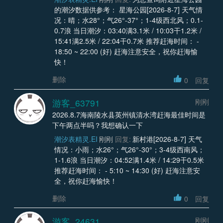
的潮汐数据供参考： 星海公园[2026-8-7] 天气情
况：晴；水28°；气26°-37°；1-4级西北风；0.1-
0.7浪 当日潮汐：03:40满3.1米 / 10:03干1.2米 /
15:41满2.5米 / 22:04干0.7米 推荐赶海时间： -
18:50 ~ 22:00 (好) 赶海注意安全，祝你赶海愉
快！
删除
0
回复
游客_63791
刚刚
2026.8.7海南陵水县英州镇清水湾赶海最佳时间是
下午两点半吗？我想确认一下
潮汐表精灵.EI
刚刚
回复:
新村港[2026-8-7] 天气
情况：小雨；水26°；气26°-30°；3-4级西南风；
1-1.6浪 当日潮汐：04:52满1.4米 / 14:29干0.5米
推荐赶海时间： - 5:10 ~ 14:30 (好) 赶海注意安
全，祝你赶海愉快！
删除
0
回复
游客_24631
刚刚