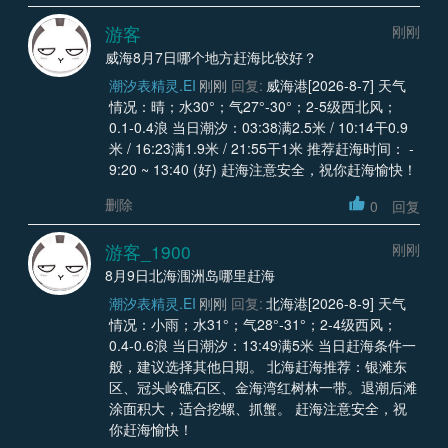
游客
刚刚
威海8月7日哪个地方赶海比较好？
潮汐表精灵.EI
刚刚
回复:
威海港[2026-8-7] 天气
情况：晴；水30°；气27°-30°；2-5级西北风；
0.1-0.4浪 当日潮汐：03:38满2.5米 / 10:14干0.9
米 / 16:23满1.9米 / 21:55干1米 推荐赶海时间： -
9:20 ~ 13:40 (好) 赶海注意安全，祝你赶海愉快！
删除
0
回复
游客_1900
刚刚
8月9日北海涠洲岛哪里赶海
潮汐表精灵.EI
刚刚
回复:
北海港[2026-8-9] 天气
情况：小雨；水31°；气28°-31°；2-4级西风；
0.4-0.6浪 当日潮汐：13:49满5米 当日赶海条件一
般，建议选择其他日期。 北海赶海推荐：银滩东
区、冠头岭礁石区、金海湾红树林一带。退潮后滩
涂面积大，适合挖螺、抓蟹。 赶海注意安全，祝
你赶海愉快！