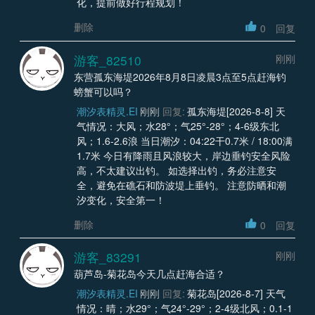
化，提前做好行程规划！
删除
0
回复
游客_82510
刚刚
东营孤东海堤2026年8月8日凌晨3点至5点赶海钓
螃蟹可以吗？
潮汐表精灵.EI
刚刚
回复:
孤东海堤[2026-8-8] 天
气情况：大风；水28°；气25°-28°；4-6级东北
风；1.6-2.6浪 当日潮汐：04:22干0.7米 / 18:00满
1.7米 今日有降雨且风浪较大，岸边垂钓安全风险
高，不太建议出钓。 如选择出钓，务必注意安
全，避免在礁石和防波堤上垂钓。 注意防晒和潮
汐变化，安全第一！
删除
0
回复
游客_83291
刚刚
葫芦岛-菊花岛今天几点赶海合适？
潮汐表精灵.EI
刚刚
回复:
菊花岛[2026-8-7] 天气
情况：晴；水29°；气24°-29°；2-4级北风；0.1-1