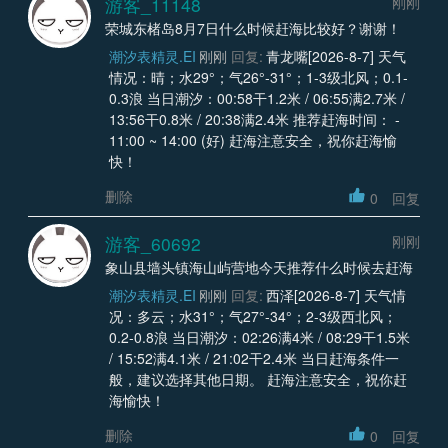
游客_11148
刚刚
荣城东楮岛8月7日什么时候赶海比较好？谢谢！
潮汐表精灵.EI
刚刚
回复:
青龙嘴[2026-8-7] 天气
情况：晴；水29°；气26°-31°；1-3级北风；0.1-
0.3浪 当日潮汐：00:58干1.2米 / 06:55满2.7米 /
13:56干0.8米 / 20:38满2.4米 推荐赶海时间： -
11:00 ~ 14:00 (好) 赶海注意安全，祝你赶海愉
快！
删除
0
回复
游客_60692
刚刚
象山县墙头镇海山屿营地今天推荐什么时候去赶海
潮汐表精灵.EI
刚刚
回复:
西泽[2026-8-7] 天气情
况：多云；水31°；气27°-34°；2-3级西北风；
0.2-0.8浪 当日潮汐：02:26满4米 / 08:29干1.5米
/ 15:52满4.1米 / 21:02干2.4米 当日赶海条件一
般，建议选择其他日期。 赶海注意安全，祝你赶
海愉快！
删除
0
回复