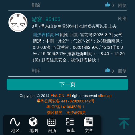
删除
0
回复
游客_85403
刚刚
8月7号东山岛鱼骨沙洲什么时候去可以登上去
潮汐表精灵.EI
刚刚
回复:
官前湾[2026-8-7] 天气
情况：中雨；水27°；气26°-29°；2-3级西南风；
0.3-0.8浪 当日潮汐：06:01满2.9米 / 12:21干0.3
米 / 19:30满2.7米 推荐赶海时间： - 8:40 ~ 12:20
(优) 赶海注意安全，祝你赶海愉快！
删除
0
回复
All
Copyright © 2014
Eisk.CN
.
rights reserved
sitemap
粤公网安备 44170202000142号
粤ICP备14100453号-1
潮汐精灵
潮汐表精灵
地区
地图
潮历
鱼库
文章