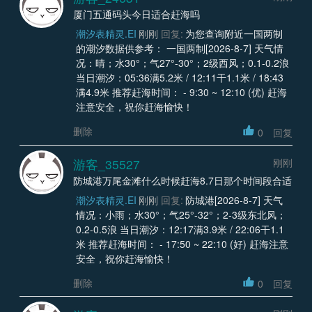
厦门五通码头今日适合赶海吗
潮汐表精灵.EI
刚刚
回复:
为您查询附近一国两制
的潮汐数据供参考： 一国两制[2026-8-7] 天气情
况：晴；水30°；气27°-30°；2级西风；0.1-0.2浪
当日潮汐：05:36满5.2米 / 12:11干1.1米 / 18:43
满4.9米 推荐赶海时间： - 9:30 ~ 12:10 (优) 赶海
注意安全，祝你赶海愉快！
删除
0
回复
游客_35527
刚刚
防城港万尾金滩什么时候赶海8.7日那个时间段合适
潮汐表精灵.EI
刚刚
回复:
防城港[2026-8-7] 天气
情况：小雨；水30°；气25°-32°；2-3级东北风；
0.2-0.5浪 当日潮汐：12:17满3.9米 / 22:06干1.1
米 推荐赶海时间： - 17:50 ~ 22:10 (好) 赶海注意
安全，祝你赶海愉快！
删除
0
回复