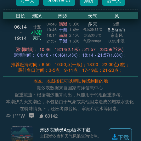
前一天
2026-08-07
潮历
后一天
日长
潮况
潮汐
天气
风
多云
04:48
满潮
3.3米
2级
06:14
廿五
6.5km/h
10:46
干潮
1.4米
气温29.83°C
小潮
~
18:14
满潮
2.1米
东南风
水温30.8°C
19:14
死汛
21:57
干潮
1.6米
0.33米浪
气压999hpa
涨潮时间： 10:46 - 18:14(2.1米)；21:57 - 23:59(??米)
退潮时间： 04:48 - 10:46(1.4米)；18:14 - 21:57(1.6米)；
推荐赶海时间：6:50 - 10:50点(一般)；18:00 - 22:00点(差)；
最佳鱼口时间：3-5点；9-11点；17-19点；21-23点；
地区、地图按钮可以帮助你找到目的地
潮汐表数据来自国家海洋信息中心
配重流速：根据潮汐推算而出，只能用于钓组配重参考。
本潮汐为天文潮位，不包括由于气象或其他因素造成的增减水变化
在特殊情况下，还应考虑台风、寒潮和洪水等因素。
1***W
60142
潮汐表精灵App版本下载
全国潮汐表和天气风浪查询软件。
下载