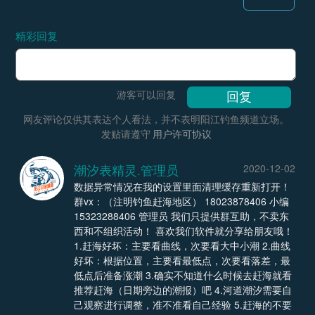
精彩回复
游客可以回复
网友评论仅供其表达个人看法，并不表明阳江钓鱼频道立场。
发贴请遵守
用户许可协议
潮汐表精灵.管理员
2020-12-02
数据异常情况在我的设置里面清理缓存重新打开！
群vx：（注明钓鱼赶海地区） 18023878406 小编
15323288406 管理员 我们只提供群互助，不卖东
西和不组织活动！ 喜欢我们软件就分享给朋友哦！
1.赶海好坏：主要看曲线，次要看大中小潮 2.曲线
好坏：根据位置，主要看最低点，次要看落差，最
低点后准备涨潮 3.确实不知道什么时候去赶海就看
推荐赶海（日期旁边的潮报）吧 4.河道潮汐需要自
己观察进行调整，准不准看自己经验 5.赶海的不要