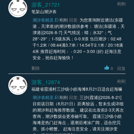
游客_21721
刚刚
笔架山潮汐表
潮汐表精灵.EI
刚刚
回复:
为您查询附近塘沽(东疆
港，天津港)的潮汐数据供参考： 塘沽(东疆港，天
津港)[2026-8-7] 天气情况：晴；水32°；气
28°-29°；1-5级东风；0-0.9浪 当日潮汐：02:48
干1.2米 / 08:44满3.7米 / 14:54干2.1米 / 20:18满
4米 推荐赶海时间： - 0:20 ~ 3:00 (好) 赶海注意
安全，祝你赶海愉快！
删除
0
回复
游客_12874
刚刚
福建省霞浦村三沙镇小皓海滩8月21日适合赶海嘛
潮汐表精灵.EI
刚刚
回复:
三沙(霞浦)[2026-8-21]
目前该日期（8月21日）距离较远，暂未生成详细
的潮汐和赶海推荐数据。 建议在出发前2-3天再次
查询，潮汐数据会更准确可靠。 霞浦三沙镇小皓
海滩是热门赶海点，退潮后滩涂广阔，适合挖贝
类、抓小螃蟹。 赶海注意安全，请关注潮汐变