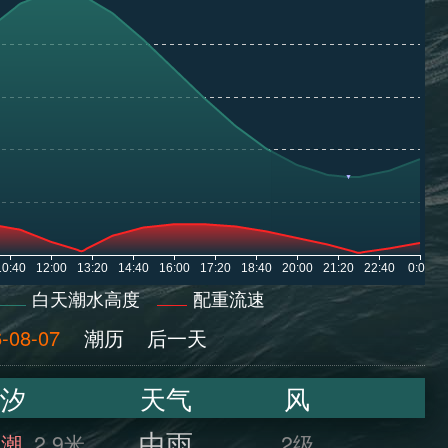
白天潮水高度
配重流速
-08-07
潮历
后一天
汐
天气
风
中雨
满潮
2.9米
2级