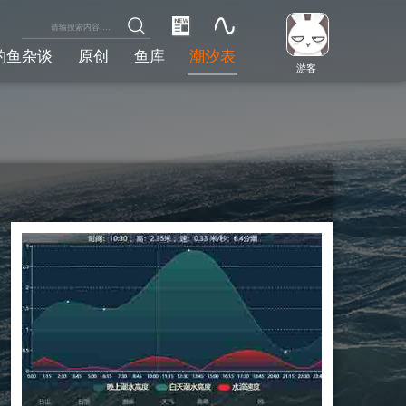
钓鱼杂谈
原创
鱼库
潮汐表
游客