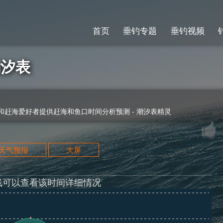
首页
垂钓专题
垂钓视频
潮汐表
赶海爱好者提供赶海和鱼口时间分析预测 - 潮汐表精灵
天天气预报
大屏
线可以查看该时间详细情况