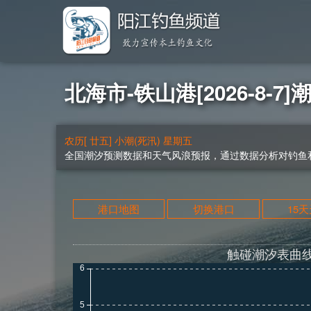
北海市-铁山港[2026-8-7]
农历[ 廿五] 小潮(死汛) 星期五
全国潮汐预测数据和天气风浪预报，通过数据分析对钓鱼和
港口地图
切换港口
15
触碰潮汐表曲