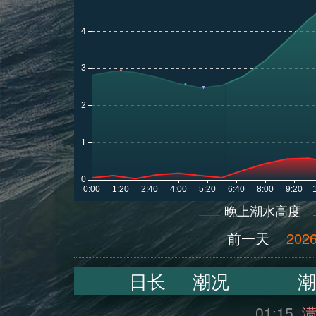
晚上潮水高度
前一天
2026
日长
潮况
潮
01:15