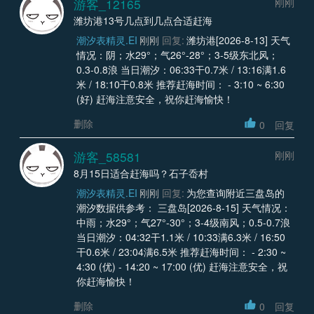
游客_12165
刚刚
潍坊港13号几点到几点合适赶海
潮汐表精灵.EI
刚刚
回复:
潍坊港[2026-8-13] 天气
情况：阴；水29°；气26°-28°；3-5级东北风；
0.3-0.8浪 当日潮汐：06:33干0.7米 / 13:16满1.6
米 / 18:10干0.8米 推荐赶海时间： - 3:10 ~ 6:30
(好) 赶海注意安全，祝你赶海愉快！
删除
0
回复
游客_58581
刚刚
8月15日适合赶海吗？石子岙村
潮汐表精灵.EI
刚刚
回复:
为您查询附近三盘岛的
潮汐数据供参考： 三盘岛[2026-8-15] 天气情况：
中雨；水29°；气27°-30°；3-4级南风；0.5-0.7浪
当日潮汐：04:32干1.1米 / 10:33满6.3米 / 16:50
干0.6米 / 23:04满6.5米 推荐赶海时间： - 2:30 ~
4:30 (优) - 14:20 ~ 17:00 (优) 赶海注意安全，祝
你赶海愉快！
删除
0
回复