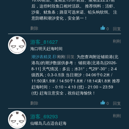
后，这些时段鱼口相对活跃。 推荐饵料：活虾、
沙蚕、鱿鱼条；路亚可选米诺、铅头钩软饵。 注
意防晒和潮汐变化，安全第一！
删除
0
回复
游客_81627
刚刚
海口明天赶海时间
潮汐表精灵.EI
刚刚
回复:
为您查询附近铺前港(北
港岛)的潮汐数据供参考： 铺前港(北港岛)[2026-
8-11] 天气情况：多云；水31°；气29°-30°；2-4
级西风；0.3-0.5浪 当日潮汐：04:06干0.2米 /
11:50满1.9米 / 14:50干1.8米 / 18:14满1.8米 推荐
赶海时间： - 0:10 ~ 4:10 (优) - 21:00 ~ 23:59
(优) 赶海注意安全，祝你赶海愉快！
删除
0
回复
游客_69293
刚刚
仙螺岛几点适合赶海