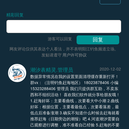
精彩回复
游客可以回复
网友评论仅供其表达个人看法，并不表明阳江钓鱼频道立场。
发贴请遵守
用户许可协议
潮汐表精灵.管理员
2020-12-02
数据异常情况在我的设置里面清理缓存重新打开！
群vx：（注明钓鱼赶海地区） 18023878406 小编
15323288406 管理员 我们只提供群互助，不卖东
西和不组织活动！ 喜欢我们软件就分享给朋友哦！
1.赶海好坏：主要看曲线，次要看大中小潮 2.曲线
好坏：根据位置，主要看最低点，次要看落差，最
低点后准备涨潮 3.确实不知道什么时候去赶海就看
推荐赶海（日期旁边的潮报）吧 4.河道潮汐需要自
己观察进行调整，准不准看自己经验 5.赶海的不要