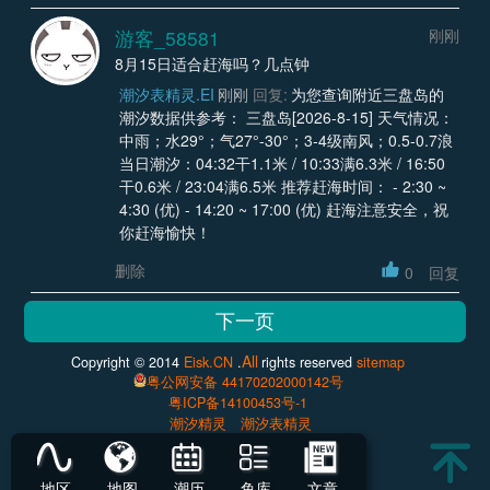
游客_58581
刚刚
8月15日适合赶海吗？几点钟
潮汐表精灵.EI
刚刚
回复:
为您查询附近三盘岛的
潮汐数据供参考： 三盘岛[2026-8-15] 天气情况：
中雨；水29°；气27°-30°；3-4级南风；0.5-0.7浪
当日潮汐：04:32干1.1米 / 10:33满6.3米 / 16:50
干0.6米 / 23:04满6.5米 推荐赶海时间： - 2:30 ~
4:30 (优) - 14:20 ~ 17:00 (优) 赶海注意安全，祝
你赶海愉快！
删除
0
回复
All
Copyright © 2014
Eisk.CN
.
rights reserved
sitemap
粤公网安备 44170202000142号
粤ICP备14100453号-1
潮汐精灵
潮汐表精灵
地区
地图
潮历
鱼库
文章