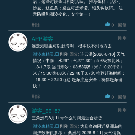
后，这些时段鱼口相对活跃。 推荐饵料：活虾、
沙蚕、鱿鱼条；路亚可选米诺、铅头钩软饵。 注
意防晒和潮汐变化，安全第一！
删除
0
回复
APP游客
刚刚
连云港哪里可以赶海啊，根本找不到地方去
潮汐表精灵.EI
刚刚
回复:
连云港[2026-8-10] 天气
情况：中雨；水29°；气27°-30°；5-6级东北风；
1.3-1.7浪 当日潮汐：03:53满5.1米 / 10:20干2.1
米 / 15:30满4.8米 / 22:48干0.7米 推荐赶海时间：
- 19:30 ~ 22:50 (优) 赶海注意安全，祝你赶海愉
快！
删除
0
回复
游客_66187
刚刚
三角洲岛8月11号什么时间最适合赶货
潮汐表精灵.EI
刚刚
回复:
为您查询附近桑洲岛的
潮汐数据供参考： 桑洲岛[2026-8-11] 天气情况：