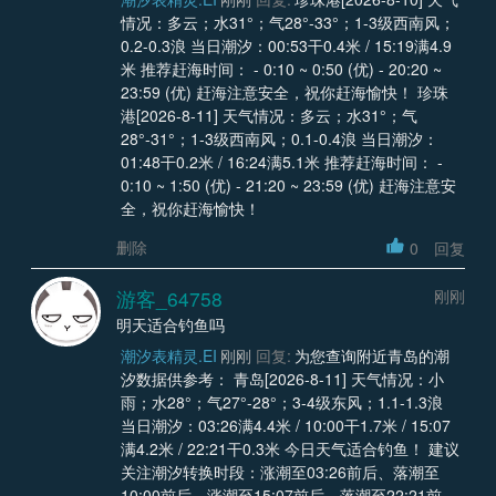
情况：多云；水31°；气28°-33°；1-3级西南风；
0.2-0.3浪 当日潮汐：00:53干0.4米 / 15:19满4.9
米 推荐赶海时间： - 0:10 ~ 0:50 (优) - 20:20 ~
23:59 (优) 赶海注意安全，祝你赶海愉快！ 珍珠
港[2026-8-11] 天气情况：多云；水31°；气
28°-31°；1-3级西南风；0.1-0.4浪 当日潮汐：
01:48干0.2米 / 16:24满5.1米 推荐赶海时间： -
0:10 ~ 1:50 (优) - 21:20 ~ 23:59 (优) 赶海注意安
全，祝你赶海愉快！
删除
0
回复
游客_64758
刚刚
明天适合钓鱼吗
潮汐表精灵.EI
刚刚
回复:
为您查询附近青岛的潮
汐数据供参考： 青岛[2026-8-11] 天气情况：小
雨；水28°；气27°-28°；3-4级东风；1.1-1.3浪
当日潮汐：03:26满4.4米 / 10:00干1.7米 / 15:07
满4.2米 / 22:21干0.3米 今日天气适合钓鱼！ 建议
关注潮汐转换时段：涨潮至03:26前后、落潮至
10:00前后、涨潮至15:07前后、落潮至22:21前