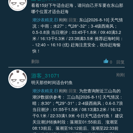
看着15好下午适合赶海，请问自己开车要在东山那
哪个位置才适合赶海
潮汐表精灵.EI
刚刚
回复:
东山[2026-8-10] 天气情
况：中雨；水27°；气28°-32°；3-4级西南风；
0.5-0.8浪 当日潮汐：03:45干1.8米 / 09:40满3.2
米 / 16:13干0.3米 / 23:38满3.5米 推荐赶海时间：
- 12:40 ~ 16:10 (优) 赶海注意安全，祝你赶海愉
快！
删除
0
回复
游客_31071
刚刚
明天那些时间适合钓鱼
潮汐表精灵.EI
刚刚
回复:
为您查询附近三山岛的
潮汐数据供参考： 三山岛[2026-8-11] 天气情况：
晴；水30°；气29°-31°；2-4级西南风；0.6-0.7浪
当日潮汐：01:55干1.5米 / 08:13满3.2米 / 16:12
干0.1米 / 22:33满1.9米 今日天气适合钓鱼！ 建议
关注潮汐转换时段：落潮至01:55前后、涨潮至
08:13前后、落潮至16:12前后、涨潮至22:33前