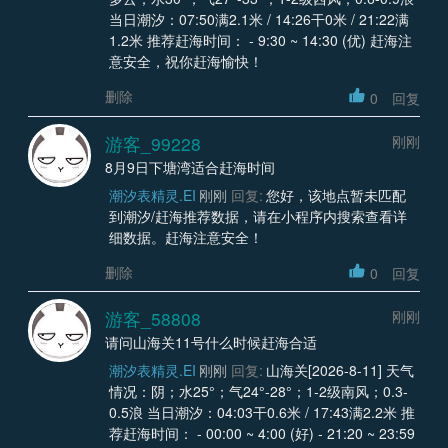
当日潮汐：07:50满2.1米 / 14:26干0米 / 21:22满
1.2米 推荐赶海时间： - 9:30 ~ 14:30 (优) 赶海注
意安全，祝你赶海愉快！
删除
0
回复
游客_99228
刚刚
8月9日下塘湾适合赶海时间
潮汐表精灵.EI
刚刚
回复:
您好，该地点暂未匹配
到潮汐/赶海推荐数据，请在小程序内搜索查看详
细数据。赶海注意安全！
删除
0
回复
游客_58808
刚刚
请问山海关11号什么时候赶海合适
潮汐表精灵.EI
刚刚
回复:
山海关[2026-8-11] 天气
情况：阴；水25°；气24°-28°；1-2级南风；0.3-
0.5浪 当日潮汐：04:03干0.6米 / 17:43满2.2米 推
荐赶海时间： - 00:00 ~ 4:00 (好) - 21:20 ~ 23:59