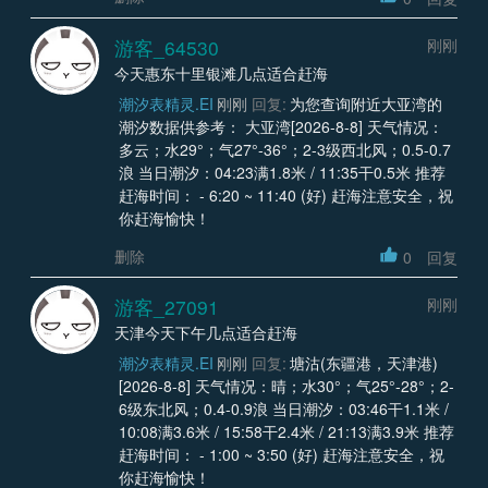
游客_64530
刚刚
今天惠东十里银滩几点适合赶海
潮汐表精灵.EI
刚刚
回复:
为您查询附近大亚湾的
潮汐数据供参考： 大亚湾[2026-8-8] 天气情况：
多云；水29°；气27°-36°；2-3级西北风；0.5-0.7
浪 当日潮汐：04:23满1.8米 / 11:35干0.5米 推荐
赶海时间： - 6:20 ~ 11:40 (好) 赶海注意安全，祝
你赶海愉快！
删除
0
回复
游客_27091
刚刚
天津今天下午几点适合赶海
潮汐表精灵.EI
刚刚
回复:
塘沽(东疆港，天津港)
[2026-8-8] 天气情况：晴；水30°；气25°-28°；2-
6级东北风；0.4-0.9浪 当日潮汐：03:46干1.1米 /
10:08满3.6米 / 15:58干2.4米 / 21:13满3.9米 推荐
赶海时间： - 1:00 ~ 3:50 (好) 赶海注意安全，祝
你赶海愉快！