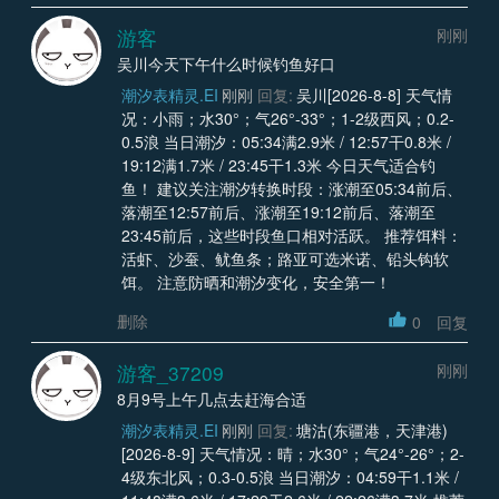
游客
刚刚
吴川今天下午什么时候钓鱼好口
潮汐表精灵.EI
刚刚
回复:
吴川[2026-8-8] 天气情
况：小雨；水30°；气26°-33°；1-2级西风；0.2-
0.5浪 当日潮汐：05:34满2.9米 / 12:57干0.8米 /
19:12满1.7米 / 23:45干1.3米 今日天气适合钓
鱼！ 建议关注潮汐转换时段：涨潮至05:34前后、
落潮至12:57前后、涨潮至19:12前后、落潮至
23:45前后，这些时段鱼口相对活跃。 推荐饵料：
活虾、沙蚕、鱿鱼条；路亚可选米诺、铅头钩软
饵。 注意防晒和潮汐变化，安全第一！
删除
0
回复
游客_37209
刚刚
8月9号上午几点去赶海合适
潮汐表精灵.EI
刚刚
回复:
塘沽(东疆港，天津港)
[2026-8-9] 天气情况：晴；水30°；气24°-26°；2-
4级东北风；0.3-0.5浪 当日潮汐：04:59干1.1米 /