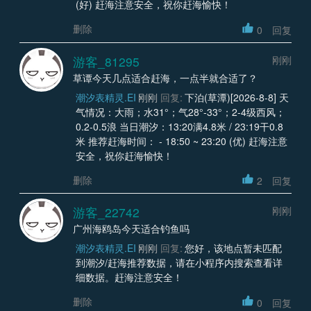
(好) 赶海注意安全，祝你赶海愉快！
删除
0
回复
游客_81295
刚刚
草谭今天几点适合赶海，一点半就合适了？
潮汐表精灵.EI
刚刚
回复:
下泊(草潭)[2026-8-8] 天
气情况：大雨；水31°；气28°-33°；2-4级西风；
0.2-0.5浪 当日潮汐：13:20满4.8米 / 23:19干0.8
米 推荐赶海时间： - 18:50 ~ 23:20 (优) 赶海注意
安全，祝你赶海愉快！
删除
2
回复
游客_22742
刚刚
广州海鸥岛今天适合钓鱼吗
潮汐表精灵.EI
刚刚
回复:
您好，该地点暂未匹配
到潮汐/赶海推荐数据，请在小程序内搜索查看详
细数据。赶海注意安全！
删除
0
回复