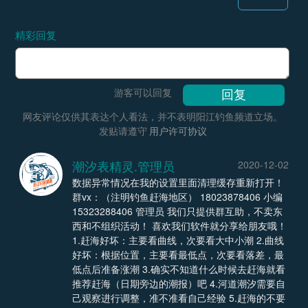
精彩回复
游客可以回复
网友评论仅供其表达个人看法，并不表明阳江钓鱼频道立场。
发贴请遵守
用户许可协议
潮汐表精灵.管理员
2020-12-02
数据异常情况在我的设置里面清理缓存重新打开！
群vx：（注明钓鱼赶海地区） 18023878406 小编
15323288406 管理员 我们只提供群互助，不卖东
西和不组织活动！ 喜欢我们软件就分享给朋友哦！
1.赶海好坏：主要看曲线，次要看大中小潮 2.曲线
好坏：根据位置，主要看最低点，次要看落差，最
低点后准备涨潮 3.确实不知道什么时候去赶海就看
推荐赶海（日期旁边的潮报）吧 4.河道潮汐需要自
己观察进行调整，准不准看自己经验 5.赶海的不要