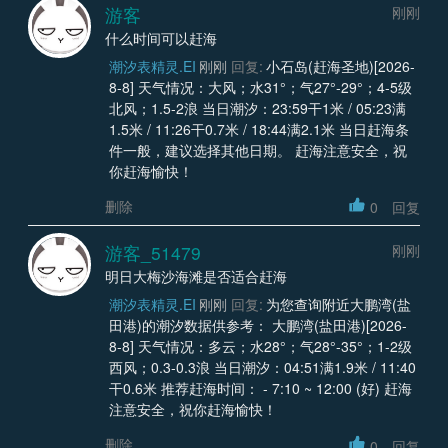
游客
刚刚
什么时间可以赶海
潮汐表精灵.EI
刚刚
回复:
小石岛(赶海圣地)[2026-
8-8] 天气情况：大风；水31°；气27°-29°；4-5级
北风；1.5-2浪 当日潮汐：23:59干1米 / 05:23满
1.5米 / 11:26干0.7米 / 18:44满2.1米 当日赶海条
件一般，建议选择其他日期。 赶海注意安全，祝
你赶海愉快！
删除
0
回复
游客_51479
刚刚
明日大梅沙海滩是否适合赶海
潮汐表精灵.EI
刚刚
回复:
为您查询附近大鹏湾(盐
田港)的潮汐数据供参考： 大鹏湾(盐田港)[2026-
8-8] 天气情况：多云；水28°；气28°-35°；1-2级
西风；0.3-0.3浪 当日潮汐：04:51满1.9米 / 11:40
干0.6米 推荐赶海时间： - 7:10 ~ 12:00 (好) 赶海
注意安全，祝你赶海愉快！
删除
0
回复