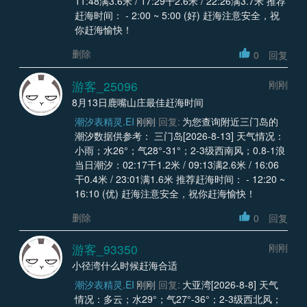
11:48满3.6米 / 17:29干2.6米 / 22:26满3.7米 推荐
赶海时间： - 2:00 ~ 5:00 (好) 赶海注意安全，祝
你赶海愉快！
删除
0
回复
游客_25096
刚刚
8月13日鹿嘴山庄最佳赶海时间
潮汐表精灵.EI
刚刚
回复:
为您查询附近三门岛的
潮汐数据供参考： 三门岛[2026-8-13] 天气情况：
小雨；水26°；气28°-31°；2-3级西南风；0.8-1浪
当日潮汐：02:17干1.2米 / 09:13满2.6米 / 16:06
干0.4米 / 23:01满1.6米 推荐赶海时间： - 12:20 ~
16:10 (优) 赶海注意安全，祝你赶海愉快！
删除
0
回复
游客_93350
刚刚
小径湾什么时候赶海合适
潮汐表精灵.EI
刚刚
回复:
大亚湾[2026-8-8] 天气
情况：多云；水29°；气27°-36°；2-3级西北风；