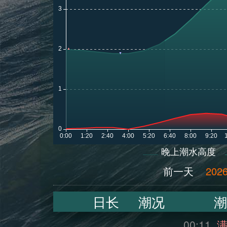
晚上潮水高度
前一天
2026
日长
潮况
潮
00:11