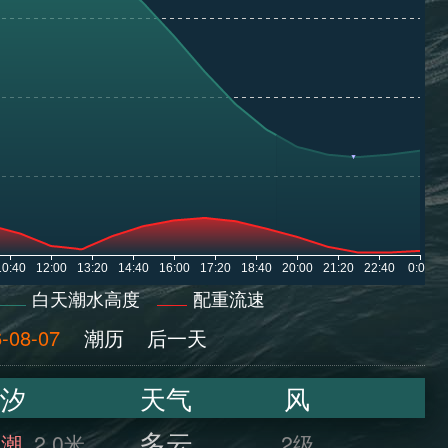
白天潮水高度
配重流速
-08-07
潮历
后一天
汐
天气
风
多云
满潮
2.0米
2级