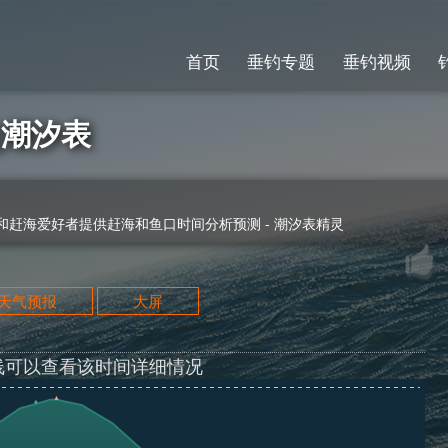
首页
垂钓专题
垂钓视频
7]潮汐表
赶海爱好者提供赶海和鱼口时间分析预测 - 潮汐表精灵
天天气预报
大屏
线可以查看该时间详细情况