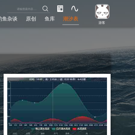
钓鱼杂谈
原创
鱼库
潮汐表
游客