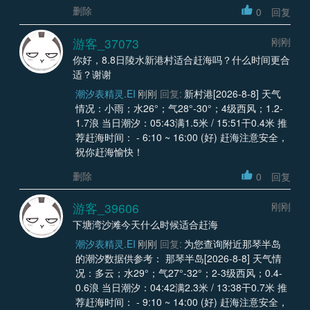
删除
0
回复
游客_37073
刚刚
你好，8.8日陵水新港村适合赶海吗？什么时间更合
适？谢谢
潮汐表精灵.EI
刚刚
回复:
新村港[2026-8-8] 天气
情况：小雨；水26°；气28°-30°；4级西风；1.2-
1.7浪 当日潮汐：05:43满1.5米 / 15:51干0.4米 推
荐赶海时间： - 6:10 ~ 16:00 (好) 赶海注意安全，
祝你赶海愉快！
删除
0
回复
游客_39606
刚刚
下塘湾沙滩今天什么时候适合赶海
潮汐表精灵.EI
刚刚
回复:
为您查询附近那琴半岛
的潮汐数据供参考： 那琴半岛[2026-8-8] 天气情
况：多云；水29°；气27°-32°；2-3级西风；0.4-
0.6浪 当日潮汐：04:42满2.3米 / 13:38干0.7米 推
荐赶海时间： - 9:10 ~ 14:00 (好) 赶海注意安全，