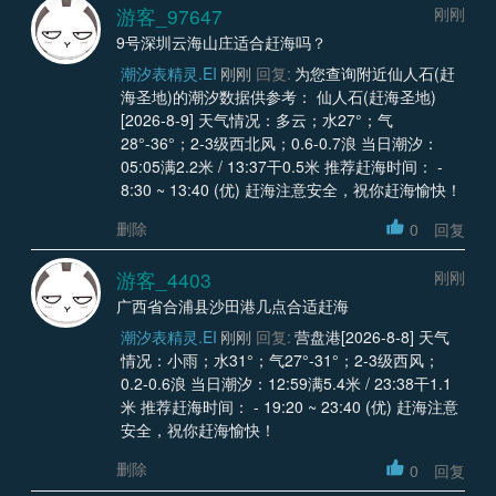
游客_97647
刚刚
9号深圳云海山庄适合赶海吗？
潮汐表精灵.EI
刚刚
回复:
为您查询附近仙人石(赶
海圣地)的潮汐数据供参考： 仙人石(赶海圣地)
[2026-8-9] 天气情况：多云；水27°；气
28°-36°；2-3级西北风；0.6-0.7浪 当日潮汐：
05:05满2.2米 / 13:37干0.5米 推荐赶海时间： -
8:30 ~ 13:40 (优) 赶海注意安全，祝你赶海愉快！
删除
0
回复
游客_4403
刚刚
广西省合浦县沙田港几点合适赶海
潮汐表精灵.EI
刚刚
回复:
营盘港[2026-8-8] 天气
情况：小雨；水31°；气27°-31°；2-3级西风；
0.2-0.6浪 当日潮汐：12:59满5.4米 / 23:38干1.1
米 推荐赶海时间： - 19:20 ~ 23:40 (优) 赶海注意
安全，祝你赶海愉快！
删除
0
回复