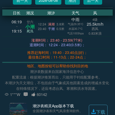
前一天
2026-08-08
潮历
后一天
日长
潮况
潮汐
天气
风
中雨
4级
06:19
廿六
25.5km/h
12:24
满潮
3.8米
气温29.35°C
小潮
~
23:40
干潮
0.5米
西风
水温30.7°C
19:15
死汛
0.83米浪
气压1003hpa
涨潮时间： 23:40 - 23:59(??米)
退潮时间： 12:24 - 23:40(0.5米)；
推荐赶海时间：19:40 - 23:40点(好)；
最佳鱼口时间：11-13点；22-24点；
地区、地图按钮可以帮助你找到目的地
潮汐表数据来自国家海洋信息中心
配重流速：根据潮汐推算而出，只能用于钓组配重参考。
本潮汐为天文潮位，不包括由于气象或其他因素造成的增减水变化
在特殊情况下，还应考虑台风、寒潮和洪水等因素。
1***W
60142
潮汐表精灵App版本下载
全国潮汐表和天气风浪查询软件。
下载