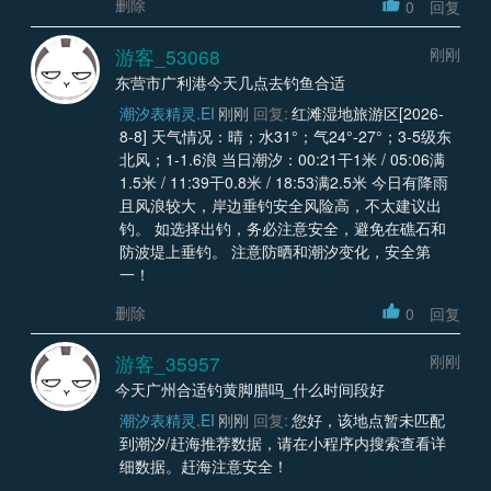
删除
0
回复
游客_53068
刚刚
东营市广利港今天几点去钓鱼合适
潮汐表精灵.EI
刚刚
回复:
红滩湿地旅游区[2026-
8-8] 天气情况：晴；水31°；气24°-27°；3-5级东
北风；1-1.6浪 当日潮汐：00:21干1米 / 05:06满
1.5米 / 11:39干0.8米 / 18:53满2.5米 今日有降雨
且风浪较大，岸边垂钓安全风险高，不太建议出
钓。 如选择出钓，务必注意安全，避免在礁石和
防波堤上垂钓。 注意防晒和潮汐变化，安全第
一！
删除
0
回复
游客_35957
刚刚
今天广州合适钓黄脚腊吗_什么时间段好
潮汐表精灵.EI
刚刚
回复:
您好，该地点暂未匹配
到潮汐/赶海推荐数据，请在小程序内搜索查看详
细数据。赶海注意安全！