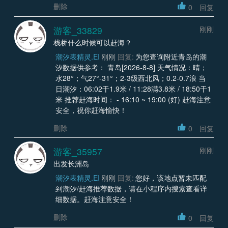
删除
0
回复
游客_33829
刚刚
栈桥什么时候可以赶海？
潮汐表精灵.EI
刚刚
回复:
为您查询附近青岛的潮
汐数据供参考： 青岛[2026-8-8] 天气情况：晴；
水28°；气27°-31°；2-3级西北风；0.2-0.7浪 当
日潮汐：06:02干1.9米 / 11:28满3.8米 / 18:50干1
米 推荐赶海时间： - 16:10 ~ 19:00 (好) 赶海注意
安全，祝你赶海愉快！
删除
0
回复
游客_35957
刚刚
出发长洲岛
潮汐表精灵.EI
刚刚
回复:
您好，该地点暂未匹配
到潮汐/赶海推荐数据，请在小程序内搜索查看详
细数据。赶海注意安全！
删除
0
回复