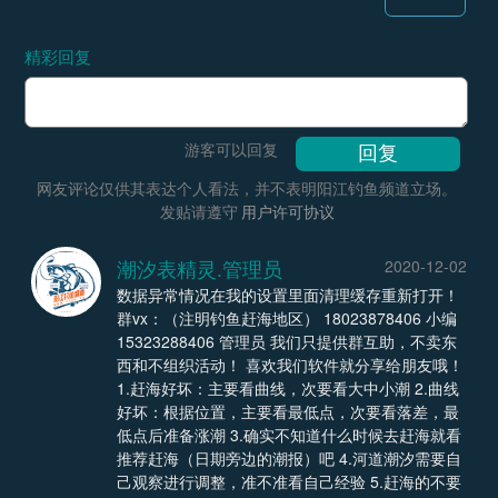
精彩回复
游客可以回复
网友评论仅供其表达个人看法，并不表明阳江钓鱼频道立场。
发贴请遵守
用户许可协议
潮汐表精灵.管理员
2020-12-02
数据异常情况在我的设置里面清理缓存重新打开！
群vx：（注明钓鱼赶海地区） 18023878406 小编
15323288406 管理员 我们只提供群互助，不卖东
西和不组织活动！ 喜欢我们软件就分享给朋友哦！
1.赶海好坏：主要看曲线，次要看大中小潮 2.曲线
好坏：根据位置，主要看最低点，次要看落差，最
低点后准备涨潮 3.确实不知道什么时候去赶海就看
推荐赶海（日期旁边的潮报）吧 4.河道潮汐需要自
己观察进行调整，准不准看自己经验 5.赶海的不要