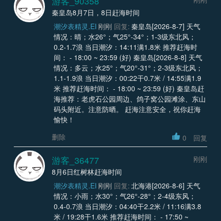
游客_90358
秦皇岛8月7日，8日赶海时间
潮汐表精灵.EI
刚刚
回复:
秦皇岛[2026-8-7] 天气
情况：晴；水26°；气25°-34°；1-3级东北风；
0.2-1.7浪 当日潮汐：14:11满1.8米 推荐赶海时
间： - 18:00 ~ 23:59 (好) 秦皇岛[2026-8-8] 天气
情况：多云；水25°；气20°-31°；2-3级东北风；
1.1-1.9浪 当日潮汐：00:22干0.7米 / 14:55满1.9
米 推荐赶海时间： - 18:00 ~ 23:59 (好) 秦皇岛赶
海推荐：老虎石公园周边、鸽子窝公园滩涂、东山
码头附近。注意防晒。 赶海注意安全，祝你赶海
愉快！
删除
0
回复
游客_36477
刚刚
8月6日红树林赶海时间
潮汐表精灵.EI
刚刚
回复:
北海港[2026-8-6] 天气
情况：小雨；水30°；气26°-28°；2-4级东风；
0.4-0.7浪 当日潮汐：04:40干2.2米 / 11:16满3.8
米 / 19:28干1.6米 推荐赶海时间： - 17:50 ~