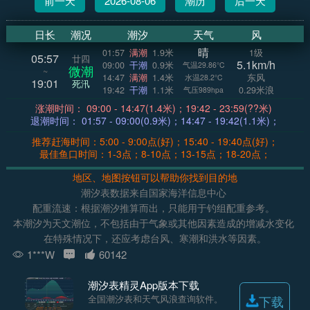
前一天
2026-08-06
潮历
后一天
日长
潮况
潮汐
天气
风
晴
01:57
满潮
1.9米
1级
05:57
廿四
5.1km/h
09:00
干潮
0.9米
气温29.86°C
微潮
~
14:47
满潮
1.4米
东风
水温28.2°C
19:01
死汛
19:42
干潮
1.1米
0.29米浪
气压989hpa
涨潮时间： 09:00 - 14:47(1.4米)；19:42 - 23:59(??米)
退潮时间： 01:57 - 09:00(0.9米)；14:47 - 19:42(1.1米)；
推荐赶海时间：5:00 - 9:00点(好)；15:40 - 19:40点(好)；
最佳鱼口时间：1-3点；8-10点；13-15点；18-20点；
地区、地图按钮可以帮助你找到目的地
潮汐表数据来自国家海洋信息中心
配重流速：根据潮汐推算而出，只能用于钓组配重参考。
本潮汐为天文潮位，不包括由于气象或其他因素造成的增减水变化
在特殊情况下，还应考虑台风、寒潮和洪水等因素。
1***W
60142
潮汐表精灵App版本下载
全国潮汐表和天气风浪查询软件。
下载