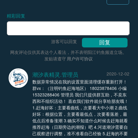
精彩回复
游客可以回复
网友评论仅供其表达个人看法，并不表明阳江钓鱼频道立场。
发贴请遵守
用户许可协议
潮汐表精灵.管理员
2020-12-02
数据异常情况在我的设置里面清理缓存重新打开！
群vx：（注明钓鱼赶海地区） 18023878406 小编
15323288406 管理员 我们只提供群互助，不卖东
西和不组织活动！ 喜欢我们软件就分享给朋友哦！
1.赶海好坏：主要看曲线，次要看大中小潮 2.曲线
好坏：根据位置，主要看最低点，次要看落差，最
低点后准备涨潮 3.确实不知道什么时候去赶海就看
推荐赶海（日期旁边的潮报）吧 4.河道潮汐需要自
己观察进行调整，准不准看自己经验 5.赶海的不要