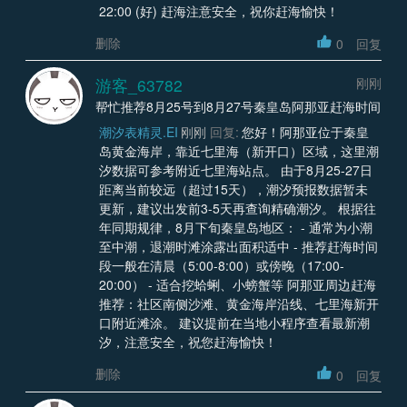
22:00 (好) 赶海注意安全，祝你赶海愉快！
删除
0
回复
游客_63782
刚刚
帮忙推荐8月25号到8月27号秦皇岛阿那亚赶海时间
潮汐表精灵.EI
刚刚
回复:
您好！阿那亚位于秦皇
岛黄金海岸，靠近七里海（新开口）区域，这里潮
汐数据可参考附近七里海站点。 由于8月25-27日
距离当前较远（超过15天），潮汐预报数据暂未
更新，建议出发前3-5天再查询精确潮汐。 根据往
年同期规律，8月下旬秦皇岛地区： - 通常为小潮
至中潮，退潮时滩涂露出面积适中 - 推荐赶海时间
段一般在清晨（5:00-8:00）或傍晚（17:00-
20:00） - 适合挖蛤蜊、小螃蟹等 阿那亚周边赶海
推荐：社区南侧沙滩、黄金海岸沿线、七里海新开
口附近滩涂。 建议提前在当地小程序查看最新潮
汐，注意安全，祝您赶海愉快！
删除
0
回复