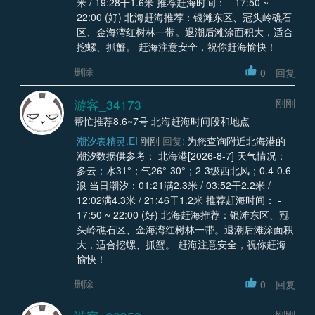
米 / 19:28干1.6米 推荐赶海时间： - 17:50 ~
22:00 (好) 北海赶海推荐：银滩东区、冠头岭礁石
区、金海湾红树林一带。退潮后滩涂面积大，适合
挖螺、抓蟹。 赶海注意安全，祝你赶海愉快！
删除
0
回复
游客_34173
刚刚
帮忙推荐8.6~7号 北海赶海时间段和地点
潮汐表精灵.EI
刚刚
回复:
为您查询附近北海港的
潮汐数据供参考： 北海港[2026-8-7] 天气情况：
多云；水31°；气26°-30°；2-3级西北风；0.4-0.6
浪 当日潮汐：01:21满2.3米 / 03:52干2.2米 /
12:02满4.3米 / 21:46干1.2米 推荐赶海时间： -
17:50 ~ 22:00 (好) 北海赶海推荐：银滩东区、冠
头岭礁石区、金海湾红树林一带。退潮后滩涂面积
大，适合挖螺、抓蟹。 赶海注意安全，祝你赶海
愉快！
删除
0
回复
刚刚