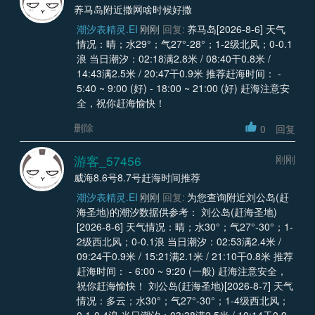
养马岛附近撒网啥时候好撒
潮汐表精灵.EI
刚刚
回复:
养马岛[2026-8-6] 天气
情况：晴；水29°；气27°-28°；1-2级北风；0-0.1
浪 当日潮汐：02:18满2.8米 / 08:40干0.8米 /
14:43满2.5米 / 20:47干0.9米 推荐赶海时间： -
5:40 ~ 9:00 (好) - 18:00 ~ 21:00 (好) 赶海注意安
全，祝你赶海愉快！
删除
0
回复
游客_57456
刚刚
威海8.6号8.7号赶海时间推荐
潮汐表精灵.EI
刚刚
回复:
为您查询附近刘公岛(赶
海圣地)的潮汐数据供参考： 刘公岛(赶海圣地)
[2026-8-6] 天气情况：晴；水30°；气27°-30°；1-
2级西北风；0-0.1浪 当日潮汐：02:53满2.4米 /
09:24干0.9米 / 15:21满2.1米 / 21:10干0.8米 推荐
赶海时间： - 6:00 ~ 9:20 (一般) 赶海注意安全，
祝你赶海愉快！ 刘公岛(赶海圣地)[2026-8-7] 天气
情况：多云；水30°；气27°-30°；1-4级西北风；
0.1-0.4浪 当日潮汐：03:38满2.5米 / 10:14干0.9