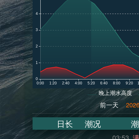
晚上潮水高度
前一天
2026
日长
潮况
潮
03:53