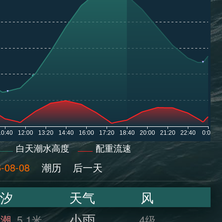
白天潮水高度
配重流速
-08-08
潮历
后一天
汐
天气
风
小雨
满潮
5.1米
4级