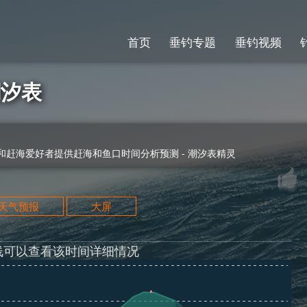
首页
垂钓专题
垂钓视频
潮汐表
赶海爱好者提供赶海和鱼口时间分析预测 - 潮汐表精灵
天天气预报
大屏
线可以查看该时间详细情况