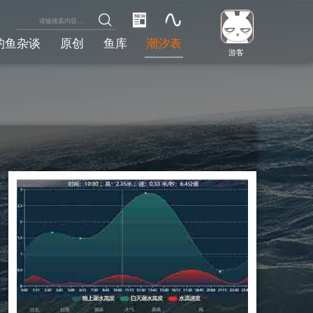
钓鱼杂谈
原创
鱼库
潮汐表
游客