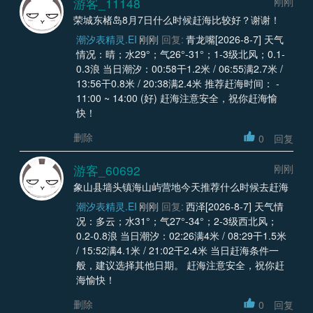
游客_11148
刚刚
荣城东楮岛8月7日什么时候赶海比较好？谢谢！
潮汐表精灵.EI
刚刚
回复:
青龙嘴[2026-8-7] 天气
情况：晴；水29°；气26°-31°；1-3级北风；0.1-
0.3浪 当日潮汐：00:58干1.2米 / 06:55满2.7米 /
13:56干0.8米 / 20:38满2.4米 推荐赶海时间： -
11:00 ~ 14:00 (好) 赶海注意安全，祝你赶海愉
快！
删除
0
回复
游客_60692
刚刚
象山县墙头镇海山屿营地今天推荐什么时候去赶海
潮汐表精灵.EI
刚刚
回复:
西泽[2026-8-7] 天气情
况：多云；水31°；气27°-34°；2-3级西北风；
0.2-0.8浪 当日潮汐：02:26满4米 / 08:29干1.5米
/ 15:52满4.1米 / 21:02干2.4米 当日赶海条件一
般，建议选择其他日期。 赶海注意安全，祝你赶
海愉快！
删除
0
回复