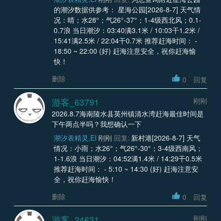
的潮汐数据供参考： 星海公园[2026-8-7] 天气情
况：晴；水28°；气26°-37°；1-4级西北风；0.1-
0.7浪 当日潮汐：03:40满3.1米 / 10:03干1.2米 /
15:41满2.5米 / 22:04干0.7米 推荐赶海时间： -
18:50 ~ 22:00 (好) 赶海注意安全，祝你赶海愉
快！
删除
0
回复
游客_63791
刚刚
2026.8.7海南陵水县英州镇清水湾赶海最佳时间是
下午两点半吗？我想确认一下
潮汐表精灵.EI
刚刚
回复:
新村港[2026-8-7] 天气
情况：小雨；水26°；气26°-30°；3-4级西南风；
1-1.6浪 当日潮汐：04:52满1.4米 / 14:29干0.5米
推荐赶海时间： - 5:10 ~ 14:30 (好) 赶海注意安
全，祝你赶海愉快！
删除
0
回复
游客_24631
刚刚