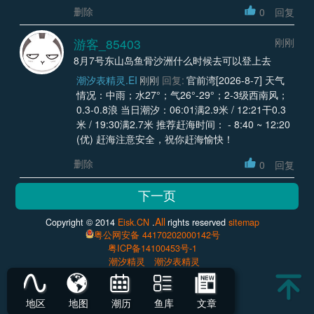
删除
0
回复
游客_85403
刚刚
8月7号东山岛鱼骨沙洲什么时候去可以登上去
潮汐表精灵.EI
刚刚
回复:
官前湾[2026-8-7] 天气
情况：中雨；水27°；气26°-29°；2-3级西南风；
0.3-0.8浪 当日潮汐：06:01满2.9米 / 12:21干0.3
米 / 19:30满2.7米 推荐赶海时间： - 8:40 ~ 12:20
(优) 赶海注意安全，祝你赶海愉快！
删除
0
回复
All
Copyright © 2014
Eisk.CN
.
rights reserved
sitemap
粤公网安备 44170202000142号
粤ICP备14100453号-1
潮汐精灵
潮汐表精灵
地区
地图
潮历
鱼库
文章