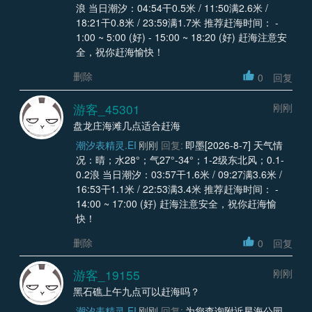
浪 当日潮汐：04:54干0.5米 / 11:50满2.6米 /
18:21干0.8米 / 23:59满1.7米 推荐赶海时间： -
1:00 ~ 5:00 (好) - 15:00 ~ 18:20 (好) 赶海注意安
全，祝你赶海愉快！
删除
0
回复
游客_45301
刚刚
盘龙庄海滩几点适合赶海
潮汐表精灵.EI
刚刚
回复:
即墨[2026-8-7] 天气情
况：晴；水28°；气27°-34°；1-2级东北风；0.1-
0.2浪 当日潮汐：03:57干1.6米 / 09:27满3.6米 /
16:53干1.1米 / 22:53满3.4米 推荐赶海时间： -
14:00 ~ 17:00 (好) 赶海注意安全，祝你赶海愉
快！
删除
0
回复
游客_19155
刚刚
黑石礁上午九点可以赶海吗？
潮汐表精灵.EI
刚刚
回复:
为您查询附近星海公园