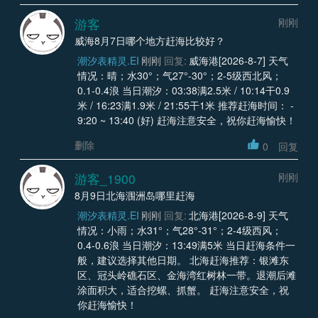
游客
刚刚
威海8月7日哪个地方赶海比较好？
潮汐表精灵.EI
刚刚
回复:
威海港[2026-8-7] 天气
情况：晴；水30°；气27°-30°；2-5级西北风；
0.1-0.4浪 当日潮汐：03:38满2.5米 / 10:14干0.9
米 / 16:23满1.9米 / 21:55干1米 推荐赶海时间： -
9:20 ~ 13:40 (好) 赶海注意安全，祝你赶海愉快！
删除
0
回复
游客_1900
刚刚
8月9日北海涠洲岛哪里赶海
潮汐表精灵.EI
刚刚
回复:
北海港[2026-8-9] 天气
情况：小雨；水31°；气28°-31°；2-4级西风；
0.4-0.6浪 当日潮汐：13:49满5米 当日赶海条件一
般，建议选择其他日期。 北海赶海推荐：银滩东
区、冠头岭礁石区、金海湾红树林一带。退潮后滩
涂面积大，适合挖螺、抓蟹。 赶海注意安全，祝
你赶海愉快！