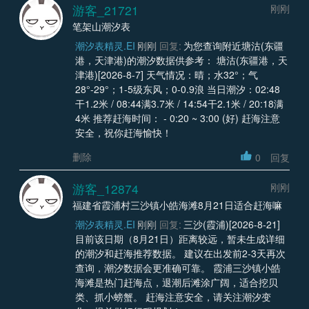
游客_21721
刚刚
笔架山潮汐表
潮汐表精灵.EI
刚刚
回复:
为您查询附近塘沽(东疆
港，天津港)的潮汐数据供参考： 塘沽(东疆港，天
津港)[2026-8-7] 天气情况：晴；水32°；气
28°-29°；1-5级东风；0-0.9浪 当日潮汐：02:48
干1.2米 / 08:44满3.7米 / 14:54干2.1米 / 20:18满
4米 推荐赶海时间： - 0:20 ~ 3:00 (好) 赶海注意
安全，祝你赶海愉快！
删除
0
回复
游客_12874
刚刚
福建省霞浦村三沙镇小皓海滩8月21日适合赶海嘛
潮汐表精灵.EI
刚刚
回复:
三沙(霞浦)[2026-8-21]
目前该日期（8月21日）距离较远，暂未生成详细
的潮汐和赶海推荐数据。 建议在出发前2-3天再次
查询，潮汐数据会更准确可靠。 霞浦三沙镇小皓
海滩是热门赶海点，退潮后滩涂广阔，适合挖贝
类、抓小螃蟹。 赶海注意安全，请关注潮汐变