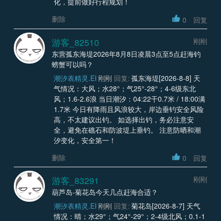
化，提前做好行程规划！
删除
0
回复
游客_82510
刚刚
东营孤东海堤2026年8月8日凌晨3点至5点赶海钓
螃蟹可以吗？
潮汐表精灵.EI
刚刚
回复:
孤东海堤[2026-8-8] 天
气情况：大风；水28°；气25°-28°；4-6级东北
风；1.6-2.6浪 当日潮汐：04:22干0.7米 / 18:00满
1.7米 今日有降雨且风浪较大，岸边垂钓安全风险
高，不太建议出钓。 如选择出钓，务必注意安
全，避免在礁石和防波堤上垂钓。 注意防晒和潮
汐变化，安全第一！
删除
0
回复
游客_83291
刚刚
葫芦岛-菊花岛今天几点赶海合适？
潮汐表精灵.EI
刚刚
回复:
菊花岛[2026-8-7] 天气
情况：晴；水29°；气24°-29°；2-4级北风；0.1-1