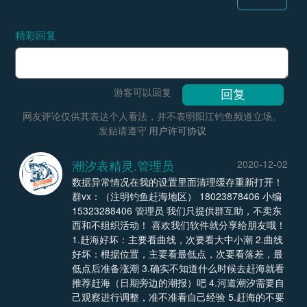
精彩回复
游客可以回复
网友评论仅供其表达个人看法，并不表明阳江钓鱼频道立场。
发贴请遵守
用户许可协议
潮汐表精灵.管理员
2020-12-02
数据异常情况在我的设置里面清理缓存重新打开！
群vx：（注明钓鱼赶海地区） 18023878406 小编
15323288406 管理员 我们只提供群互助，不卖东
西和不组织活动！ 喜欢我们软件就分享给朋友哦！
1.赶海好坏：主要看曲线，次要看大中小潮 2.曲线
好坏：根据位置，主要看最低点，次要看落差，最
低点后准备涨潮 3.确实不知道什么时候去赶海就看
推荐赶海（日期旁边的潮报）吧 4.河道潮汐需要自
己观察进行调整，准不准看自己经验 5.赶海的不要