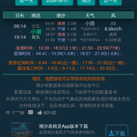
前一天
2026-08-07
潮历
后一天
日长
潮况
潮汐
天气
风
小雨
04:41
满潮
3.3米
2级
06:14
廿五
8.6km/h
10:39
干潮
1.4米
气温29.06°C
小潮
~
18:07
满潮
2.1米
南风
水温31°C
19:14
死汛
21:50
干潮
1.6米
0.33米浪
气压1002hpa
涨潮时间： 10:39 - 18:07(2.1米)；21:50 - 23:59(??米)
退潮时间： 04:41 - 10:39(1.4米)；18:07 - 21:50(1.6米)；
推荐赶海时间：6:40 - 10:40点(一般)；17:50 - 21:50点(一般)；
最佳鱼口时间：3-5点；9-11点；17-19点；20-22点；
地区、地图按钮可以帮助你找到目的地
潮汐表数据来自国家海洋信息中心
配重流速：根据潮汐推算而出，只能用于钓组配重参考。
本潮汐为天文潮位，不包括由于气象或其他因素造成的增减水变化
在特殊情况下，还应考虑台风、寒潮和洪水等因素。
1***W
60142
潮汐表精灵App版本下载
全国潮汐表和天气风浪查询软件。
下载