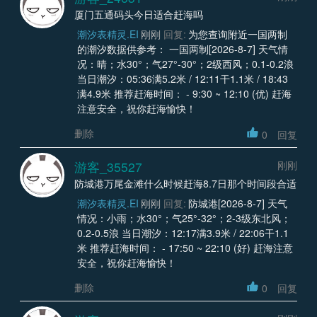
厦门五通码头今日适合赶海吗
潮汐表精灵.EI
刚刚
回复:
为您查询附近一国两制
的潮汐数据供参考： 一国两制[2026-8-7] 天气情
况：晴；水30°；气27°-30°；2级西风；0.1-0.2浪
当日潮汐：05:36满5.2米 / 12:11干1.1米 / 18:43
满4.9米 推荐赶海时间： - 9:30 ~ 12:10 (优) 赶海
注意安全，祝你赶海愉快！
删除
0
回复
游客_35527
刚刚
防城港万尾金滩什么时候赶海8.7日那个时间段合适
潮汐表精灵.EI
刚刚
回复:
防城港[2026-8-7] 天气
情况：小雨；水30°；气25°-32°；2-3级东北风；
0.2-0.5浪 当日潮汐：12:17满3.9米 / 22:06干1.1
米 推荐赶海时间： - 17:50 ~ 22:10 (好) 赶海注意
安全，祝你赶海愉快！
删除
0
回复