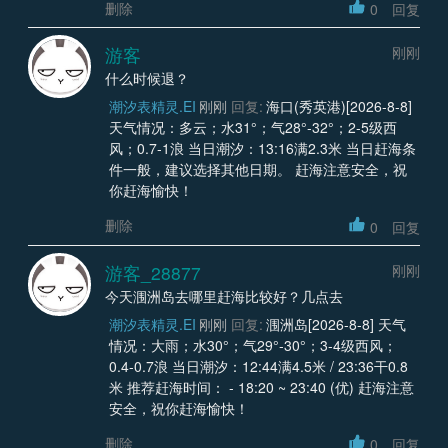
删除
0
回复
游客
刚刚
什么时候退？
潮汐表精灵.EI
刚刚
回复:
海口(秀英港)[2026-8-8]
天气情况：多云；水31°；气28°-32°；2-5级西
风；0.7-1浪 当日潮汐：13:16满2.3米 当日赶海条
件一般，建议选择其他日期。 赶海注意安全，祝
你赶海愉快！
删除
0
回复
游客_28877
刚刚
今天涠洲岛去哪里赶海比较好？几点去
潮汐表精灵.EI
刚刚
回复:
涠洲岛[2026-8-8] 天气
情况：大雨；水30°；气29°-30°；3-4级西风；
0.4-0.7浪 当日潮汐：12:44满4.5米 / 23:36干0.8
米 推荐赶海时间： - 18:20 ~ 23:40 (优) 赶海注意
安全，祝你赶海愉快！
删除
0
回复