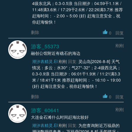
4级东北风；0.3-0.5浪 当日潮汐：04:59干1.1米 /
11:48满3.6米 / 17:29干2.6米 / 22:26满3.7米 推荐
赶海时间： - 2:00 ~ 5:00 (好) 赶海注意安全，祝
你赶海愉快！
删除
0
回复
游客_55373
刚刚
融创公馆附近有礁石的海边
潮汐表精灵.EI
刚刚
回复:
灵山岛[2026-8-8] 天气
情况：多云；水30°；气27°-32°；2-4级西北风；
0.3-0.9浪 当日潮汐：06:01干1.9米 / 11:21满3.3
米 / 18:41干1米 推荐赶海时间： - 16:10 ~ 19:00
(好) 赶海注意安全，祝你赶海愉快！
删除
0
回复
游客_60641
刚刚
大连金石滩什么时间赶海比较好
潮汐表精灵.EI
刚刚
回复:
为您查询附近万福鼎的
潮汐数据供参考： 万福鼎[2026-8-8] 天气情况：