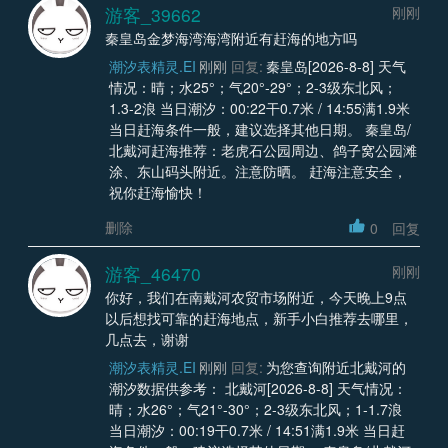
游客_39662
刚刚
秦皇岛金梦海湾海湾附近有赶海的地方吗
潮汐表精灵.EI
刚刚
回复:
秦皇岛[2026-8-8] 天气
情况：晴；水25°；气20°-29°；2-3级东北风；
1.3-2浪 当日潮汐：00:22干0.7米 / 14:55满1.9米
当日赶海条件一般，建议选择其他日期。 秦皇岛/
北戴河赶海推荐：老虎石公园周边、鸽子窝公园滩
涂、东山码头附近。注意防晒。 赶海注意安全，
祝你赶海愉快！
删除
0
回复
游客_46470
刚刚
你好，我们在南戴河农贸市场附近，今天晚上9点
以后想找可靠的赶海地点，新手小白推荐去哪里，
几点去，谢谢
潮汐表精灵.EI
刚刚
回复:
为您查询附近北戴河的
潮汐数据供参考： 北戴河[2026-8-8] 天气情况：
晴；水26°；气21°-30°；2-3级东北风；1-1.7浪
当日潮汐：00:19干0.7米 / 14:51满1.9米 当日赶