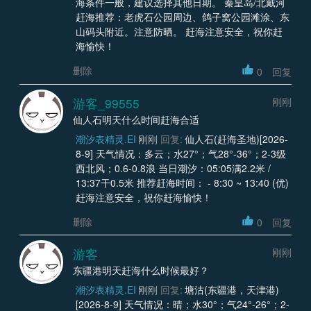
海条件一般，建议选择其他日期。 秦皇岛/北戴河
赶海推荐：老虎石公园周边、鸽子窝公园滩涂、东
山码头附近。注意防晒。 赶海注意安全，祝你赶
海愉快！
删除
0
回复
游客_99555
刚刚
仙人石明天什么时间赶海合适
潮汐表精灵.EI
刚刚
回复:
仙人石(赶海圣地)[2026-
8-9] 天气情况：多云；水27°；气28°-36°；2-3级
西北风；0.6-0.8浪 当日潮汐：05:05满2.2米 /
13:37干0.5米 推荐赶海时间： - 8:30 ~ 13:40 (优)
赶海注意安全，祝你赶海愉快！
删除
0
回复
游客
刚刚
东疆港明天赶海什么时候最好？
潮汐表精灵.EI
刚刚
回复:
塘沽(东疆港，天津港)
[2026-8-9] 天气情况：晴；水30°；气24°-26°；2-