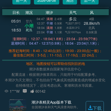
前一天
2026-08-08
潮历
后一天
日长
潮况
潮汐
天气
风
多云
04:47
满潮
2.4米
4级
05:01
廿六
28.8km/h
12:37
干潮
0.9米
气温27.29°C
小潮
~
18:04
满潮
1.8米
北风
水温30.3°C
18:53
死汛
23:04
干潮
1.1米
0.9米浪
气压1007hpa
涨潮时间： 12:37 - 18:04(1.8米)；23:04 - 23:59(??米)
退潮时间： 04:47 - 12:37(0.9米)；18:04 - 23:04(1.1米)；
推荐赶海时间：8:40 - 12:40点(好)；19:00 - 23:00点(一般)；
最佳鱼口时间：3-5点；11-13点；17-19点；22-24点；
地区、地图按钮可以帮助你找到目的地
潮汐表数据来自国家海洋信息中心
配重流速：根据潮汐推算而出，只能用于钓组配重参考。
本潮汐为天文潮位，不包括由于气象或其他因素造成的增减水变化
在特殊情况下，还应考虑台风、寒潮和洪水等因素。
1***W
60142
潮汐表精灵App版本下载
全国潮汐表和天气风浪查询软件。
下载