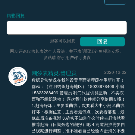
精彩回复
游客可以回复
网友评论仅供其表达个人看法，并不表明阳江钓鱼频道立场。
发贴请遵守
用户许可协议
潮汐表精灵.管理员
2020-12-02
数据异常情况在我的设置里面清理缓存重新打开！
群vx：（注明钓鱼赶海地区） 18023878406 小编
15323288406 管理员 我们只提供群互助，不卖东
西和不组织活动！ 喜欢我们软件就分享给朋友哦！
1.赶海好坏：主要看曲线，次要看大中小潮 2.曲线
好坏：根据位置，主要看最低点，次要看落差，最
低点后准备涨潮 3.确实不知道什么时候去赶海就看
推荐赶海（日期旁边的潮报）吧 4.河道潮汐需要自
己观察进行调整，准不准看自己经验 5.赶海的不要