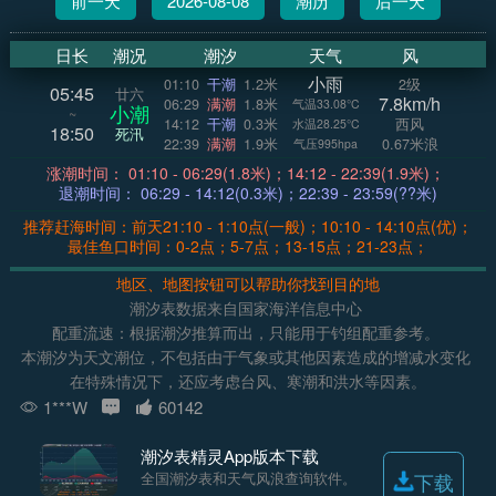
前一天
2026-08-08
潮历
后一天
日长
潮况
潮汐
天气
风
小雨
01:10
干潮
1.2米
2级
05:45
廿六
7.8km/h
06:29
满潮
1.8米
气温33.08°C
小潮
~
14:12
干潮
0.3米
西风
水温28.25°C
18:50
死汛
22:39
满潮
1.9米
0.67米浪
气压995hpa
涨潮时间： 01:10 - 06:29(1.8米)；14:12 - 22:39(1.9米)；
退潮时间： 06:29 - 14:12(0.3米)；22:39 - 23:59(??米)
推荐赶海时间：前天21:10 - 1:10点(一般)；10:10 - 14:10点(优)；
最佳鱼口时间：0-2点；5-7点；13-15点；21-23点；
地区、地图按钮可以帮助你找到目的地
潮汐表数据来自国家海洋信息中心
配重流速：根据潮汐推算而出，只能用于钓组配重参考。
本潮汐为天文潮位，不包括由于气象或其他因素造成的增减水变化
在特殊情况下，还应考虑台风、寒潮和洪水等因素。
1***W
60142
潮汐表精灵App版本下载
全国潮汐表和天气风浪查询软件。
下载