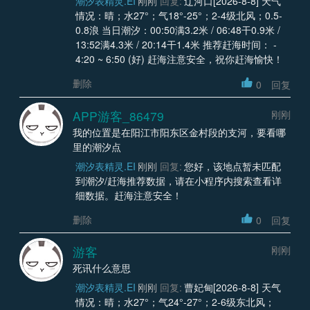
潮汐表精灵.EI
刚刚
回复:
辽河口[2026-8-8] 天气
情况：晴；水27°；气18°-25°；2-4级北风；0.5-
0.8浪 当日潮汐：00:50满3.2米 / 06:48干0.9米 /
13:52满4.3米 / 20:14干1.4米 推荐赶海时间： -
4:20 ~ 6:50 (好) 赶海注意安全，祝你赶海愉快！
删除
0
回复
APP游客_86479
刚刚
我的位置是在阳江市阳东区金村段的支河，要看哪
里的潮汐点
潮汐表精灵.EI
刚刚
回复:
您好，该地点暂未匹配
到潮汐/赶海推荐数据，请在小程序内搜索查看详
细数据。赶海注意安全！
删除
0
回复
游客
刚刚
死讯什么意思
潮汐表精灵.EI
刚刚
回复:
曹妃甸[2026-8-8] 天气
情况：晴；水27°；气24°-27°；2-6级东北风；