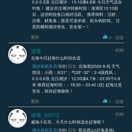
0.2-0.3浪 当日潮汐：13:10满4.8米 今日天气适合
钓鱼！ 建议关注潮汐转换时段：涨潮至13:10前
后，这些时段鱼口相对活跃。 推荐饵料：活虾、
沙蚕、鱿鱼条；路亚可选米诺、铅头钩软饵。 注
意防晒和潮汐变化，安全第一！
删除
0
回复
游客
刚刚
北海今日赶海什么时间合适
潮汐表精灵.EI
刚刚
回复:
北海港[2026-8-8] 天气
情况：小雨；水31°；气28°-32°；2-4级西风；
0.3-0.6浪 当日潮汐：12:53满4.7米 / 23:35干0.8
米 推荐赶海时间： - 18:30 ~ 23:40 (优) 赶海注意
安全，祝你赶海愉快！
删除
1
回复
游客_93572
刚刚
威海小石岛，今天什么时候适合赶海呢？
潮汐表精灵.EI
刚刚
回复:
双岛西山(赶海圣地)