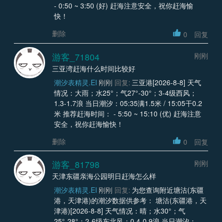
- 0:50 ~ 3:50 (好) 赶海注意安全，祝你赶海愉
快！
删除
0
回复
游客_71804
刚刚
三亚湾赶海什么时间比较好
潮汐表精灵.EI
刚刚
回复:
三亚港[2026-8-8] 天气
情况：大雨；水25°；气27°-30°；3-4级西风；
1.3-1.7浪 当日潮汐：05:35满1.5米 / 15:05干0.2
米 推荐赶海时间： - 5:50 ~ 15:10 (优) 赶海注意
安全，祝你赶海愉快！
删除
0
回复
游客_81798
刚刚
天津东疆亲海公园明日赶海怎么样
潮汐表精灵.EI
刚刚
回复:
为您查询附近塘沽(东疆
港，天津港)的潮汐数据供参考： 塘沽(东疆港，天
津港)[2026-8-8] 天气情况：晴；水30°；气
25°-28°；2-6级东北风；0.4-0.9浪 当日潮汐：