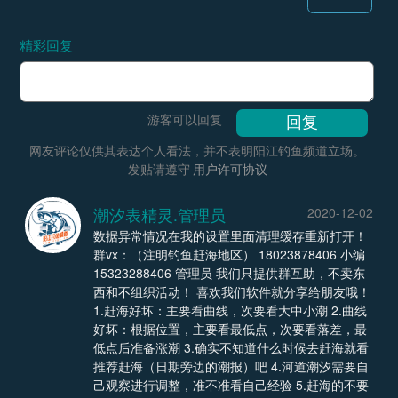
精彩回复
游客可以回复
网友评论仅供其表达个人看法，并不表明阳江钓鱼频道立场。
发贴请遵守
用户许可协议
潮汐表精灵.管理员
2020-12-02
数据异常情况在我的设置里面清理缓存重新打开！
群vx：（注明钓鱼赶海地区） 18023878406 小编
15323288406 管理员 我们只提供群互助，不卖东
西和不组织活动！ 喜欢我们软件就分享给朋友哦！
1.赶海好坏：主要看曲线，次要看大中小潮 2.曲线
好坏：根据位置，主要看最低点，次要看落差，最
低点后准备涨潮 3.确实不知道什么时候去赶海就看
推荐赶海（日期旁边的潮报）吧 4.河道潮汐需要自
己观察进行调整，准不准看自己经验 5.赶海的不要