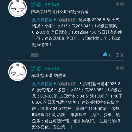
游客_86046
刚刚
防城港月亮湾什么时候赶海合适
潮汐表精灵.EI
刚刚
回复:
防城港[2026-8-8] 天气
情况：小雨；水31°；气26°-34°；1-2级西南风；
0.2-0.3浪 当日潮汐：13:12满4.4米 当日赶海条件
一般，建议选择其他日期。 赶海注意安全，祝你
赶海愉快！
删除
0
回复
游客_54530
刚刚
深圳 盐田港 钓墨鱼
潮汐表精灵.EI
刚刚
回复:
大鹏湾(盐田港)[2026-8-
8] 天气情况：多云；水28°；气28°-35°；1-2级西
风；0.3-0.3浪 当日潮汐：04:51满1.9米 / 11:40干
0.6米 今日天气适合钓鱼！ 建议关注潮汐转换时
段：涨潮至04:51前后、落潮至11:40前后，这些
时段鱼口相对活跃。 推荐饵料：活虾、沙蚕、鱿
鱼条；路亚可选米诺、铅头钩软饵。 注意防晒和
潮汐变化，安全第一！