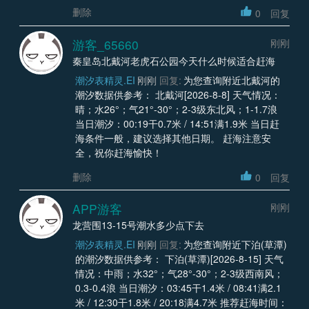
删除
0
回复
游客_65660
刚刚
秦皇岛北戴河老虎石公园今天什么时候适合赶海
潮汐表精灵.EI
刚刚
回复:
为您查询附近北戴河的
潮汐数据供参考： 北戴河[2026-8-8] 天气情况：
晴；水26°；气21°-30°；2-3级东北风；1-1.7浪
当日潮汐：00:19干0.7米 / 14:51满1.9米 当日赶
海条件一般，建议选择其他日期。 赶海注意安
全，祝你赶海愉快！
删除
0
回复
APP游客
刚刚
龙营围13-15号潮水多少点下去
潮汐表精灵.EI
刚刚
回复:
为您查询附近下泊(草潭)
的潮汐数据供参考： 下泊(草潭)[2026-8-15] 天气
情况：中雨；水32°；气28°-30°；2-3级西南风；
0.3-0.4浪 当日潮汐：03:45干1.4米 / 08:41满2.1
米 / 12:30干1.8米 / 20:18满4.7米 推荐赶海时间：